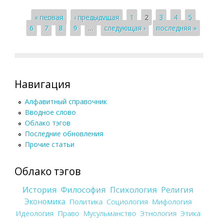
Страницы
« первая
‹ предыдущая
1
2
3
4
5
6
7
8
9
…
следующая ›
последняя »
Навигация
Алфавитный справочник
Вводное слово
Облако тэгов
Последние обновления
Прочие статьи
Облако тэгов
История
Философия
Психология
Религия
Экономика
Политика
Социология
Мифология
Идеология
Право
Мусульманство
Этнология
Этика