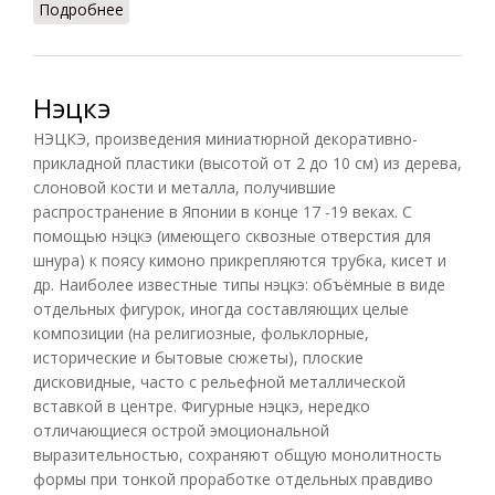
Подробнее
о Абуна-э
Нэцкэ
НЭЦКЭ, произведения миниатюрной декоративно-
прикладной пластики (высотой от 2 до 10 см) из дерева,
слоновой кости и металла, получившие
распространение в Японии в конце 17 -19 веках. С
помощью нэцкэ (имеющего сквозные отверстия для
шнура) к поясу кимоно прикрепляются трубка, кисет и
др. Наиболее известные типы нэцкэ: объёмные в виде
отдельных фигурок, иногда составляющих целые
композиции (на религиозные, фольклорные,
исторические и бытовые сюжеты), плоские
дисковидные, часто с рельефной металлической
вставкой в центре. Фигурные нэцкэ, нередко
отличающиеся острой эмоциональной
выразительностью, сохраняют общую монолитность
формы при тонкой проработке отдельных правдиво