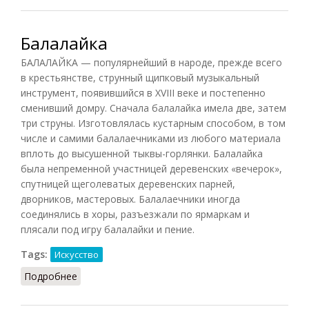
Балалайка
БАЛАЛАЙКА — популярнейший в народе, прежде всего
в крестьянстве, струнный щипковый музыкальный
инструмент, появившийся в XVIII веке и постепенно
сменивший домру. Сначала балалайка имела две, затем
три струны. Изготовлялась кустарным способом, в том
числе и самими балалаечниками из любого материала
вплоть до высушенной тыквы-горлянки. Балалайка
была непременной участницей деревенских «вечерок»,
спутницей щеголеватых деревенских парней,
дворников, мастеровых. Балалаечники иногда
соединялись в хоры, разъезжали по ярмаркам и
плясали под игру балалайки и пение.
Tags:
Искусство
Подробнее
о Балалайка