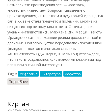
называли эти произведения seel — «рассказ»,
«повесть», «известие». Вопросы, связанные с
происхождением, авторством и аудиторией Ирландских
саг, в XX веке стали предметом полемики, многие из
них до сих пор не получили ответа. С точки зрения
ученых-«нативистов» (П. Мак-Кана, Дж. Мёрфи), тексты
Ирландских саг, отражавшие реалии дохристианской и
дописьменной эпохи, устно передавались поколениями
филидов — поэтов и знатоков старины.
«Антинативисты» (Дж. Карни, К. Мак-Кон) утверждали,
что тексты создавались христианскими клириками под
влиянием античной литературы...
Tags:
Мифология
Литература
Искусство
Подробнее
о Ирландские саги
Киртан
КИРТАН (КИРТАНА) (восхваление) — форма