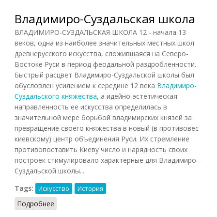
Владимиро-Суздальская школа
ВЛАДИМИРО-СУЗДАЛЬСКАЯ ШКОЛА 12 - начала 13
веков, одна из наиболее значительных местных школ
древнерусского искусства, сложившаяся на Северо-
Востоке Руси в период феодальной раздробленности.
Быстрый расцвет Владимиро-Суздальской школы был
обусловлен усилением к середине 12 века
Владимиро-
Суздальского княжества
, а идейно-эстетическая
направленность её искусства определилась в
значительной мере борьбой владимирских князей за
превращение своего княжества в новый (в противовес
киевскому) центр объединения Руси. Их стремление
противопоставить Киеву число и нарядность своих
построек стимулировало характерные для Владимиро-
Суздальской школы...
Tags:
Искусство
История
Подробнее
о Владимиро-Суздальская школа