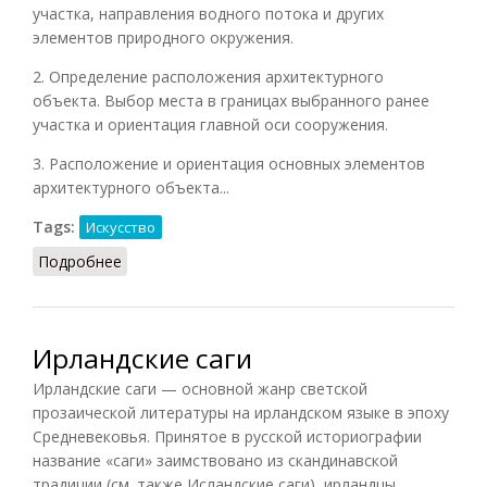
участка, направления водного потока и других
элементов природного окружения.
2. Определение расположения архитектурного
объекта. Выбор места в границах выбранного ранее
участка и ориентация главной оси сооружения.
3. Расположение и ориентация основных элементов
архитектурного объекта...
Tags:
Искусство
Подробнее
о Пхунсу: анализ прилегающего ландшафта
Ирландские саги
Ирландские саги — основной жанр светской
прозаической литературы на ирландском языке в эпоху
Средневековья. Принятое в русской историографии
название «саги» заимствовано из скандинавской
традиции (см. также Исландские саги), ирландцы