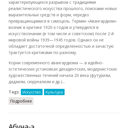
характеризующихся разрывом с традициями
реалистического искусства прошлого, поисками новых
выразительных средств и форм, нередко
превращающимися в самоцель. Термин «Авангардизм»
возник в критике 1920-х годов и утвердился в
искусствознании (в том числе и советском) после 2-й
мировой войны 1939—1945 годов. Однако он не
обладает достаточной определённостью и зачастую
трактуется критиками по-разному.
Корни современного авангардизма — в идейно-
эстетических установках декадентских, модернистских
художественных течений начала 20 века (футуризм,
дадаизм, сюрреализм и др.)...
Tags:
Искусство
Культура
Подробнее
о Авангардизм в музыке
Абуна-э