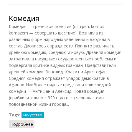
Комедия
Комедия — греческое понятие (от греч. komos
komazem — совершать шествие). Возникла из
различных форм народных увлечений и входила в
состав Дионисовых празднеств. Принято различать
древнюю комедию, среднюю и новую. Древняя комедия
затрагивала насущные государственные проблемы и
подвергала критике видных граждан. Представители
древней комедии: Эвполид, Кратит и Аристофан.
Средняя комедия отражает упадок демократии в
Афинах. Наиболее видные представители средней
комедии — Антифан и Алексид. Новая комедия
(приблизительно с 320 г. до н. э.) черпала темы
повседневной жизни города...
Tags:
Искусство
Подробнее
о Комедия