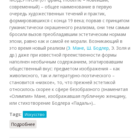
современный) – общее наименование в первую
очередь художественных течений и практик,
формировавшихся с конца 19 века; порвав с принципом
гуманистически окрашенного реализма, они тем самым
бросили вызов преобладавшим эстетическим нормам
эпохи, равно как и самой ее морали. Возникающий в
это время новый реализм (
Э. Мане
,
Ш. Бодлер
, Э. Золя и
др.) даже при известной преемственности формы
наполнен необычным содержанием, эпатировавшим
общественный вкус: предметом изображения – как
живописного, так и литературно-поэтического –
становится «низкое», то, что прежней эстетикой
относилось скорее к сфере безобразного (знаменитая
«Олимпия» Мане, изображавшая публичную женщину,
или стихотворение Бодлера «Падаль»)...
Tags:
Искусство
Подробнее
о Модернизм (НФЭ, 2010)