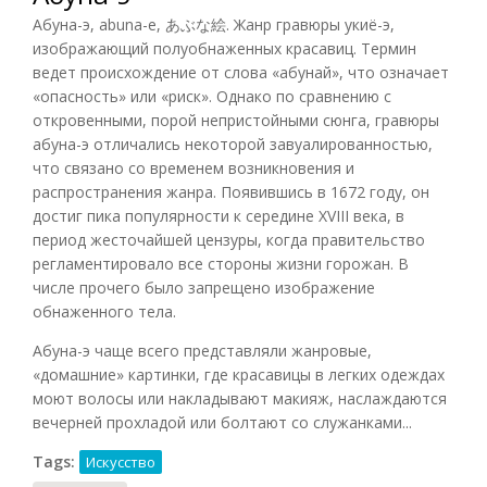
Абуна-э, abuna-e, あぶな絵. Жанр гравюры укиё-э,
изображающий полуобнаженных красавиц. Термин
ведет происхождение от слова «абунай», что означает
«опасность» или «риск». Однако по сравнению с
откровенными, порой непристойными сюнга, гравюры
абуна-э отличались некоторой завуалированностью,
что связано со временем возникновения и
распространения жанра. Появившись в 1672 году, он
достиг пика популярности к середине XVIII века, в
период жесточайшей цензуры, когда правительство
регламентировало все стороны жизни горожан. В
числе прочего было запрещено изображение
обнаженного тела.
Абуна-э чаще всего представляли жанровые,
«домашние» картинки, где красавицы в легких одеждах
моют волосы или накладывают макияж, наслаждаются
вечерней прохладой или болтают со служанками...
Tags:
Искусство