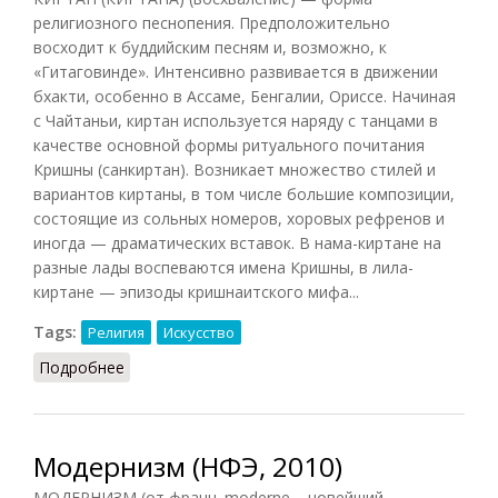
религиозного песнопения. Предположительно
восходит к буддийским песням и, возможно, к
«Гитаговинде». Интенсивно развивается в движении
бхакти, особенно в Ассаме, Бенгалии, Ориссе. Начиная
с Чайтаньи, киртан используется наряду с танцами в
качестве основной формы ритуального почитания
Кришны (санкиртан). Возникает множество стилей и
вариантов киртаны, в том числе большие композиции,
состоящие из сольных номеров, хоровых рефренов и
иногда — драматических вставок. В нама-киртане на
разные лады воспеваются имена Кришны, в лила-
киртане — эпизоды кришнаитского мифа...
Tags:
Религия
Искусство
Подробнее
о Киртан
Модернизм (НФЭ, 2010)
МОДЕРНИЗМ (от франц. moderne – новейший,