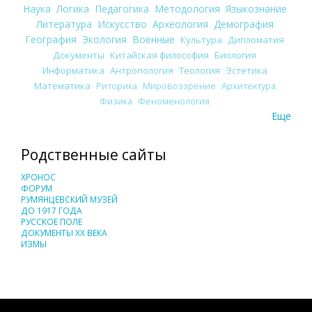
Наука
Логика
Педагогика
Методология
Языкознание
Литература
Искусство
Археология
Демография
География
Экология
Военные
Культура
Дипломатия
Документы
Китайская философия
Биология
Информатика
Антропология
Теология
Эстетика
Математика
Риторика
Мировоззрение
Архитектура
Физика
Феноменология
Еще
Родственные сайты
ХРОНОС
ФОРУМ
РУМЯНЦЕВСКИЙ МУЗЕЙ
ДО 1917 ГОДА
РУССКОЕ ПОЛЕ
ДОКУМЕНТЫ XX ВЕКА
ИЗМЫ