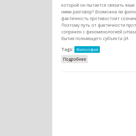
которой он пытается связать язык
ними разговор? Возможна ли филос
фактичность противостоит сознани
Поэтому путь от фактичности прот
сопряжен с феноменологией («Назад
бытия познающего субъекта (И.
Tags:
Философия
Подробнее
о Герменевтика факти