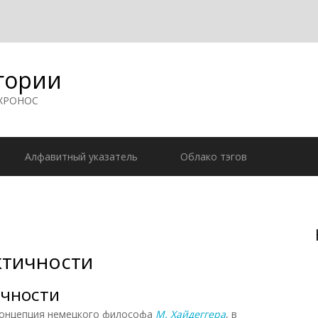
гории
 ХРОНОС
Алфавитный указатель
Облако тэгов
ктичности
ичности
нцепция немецкого философа
М. Хайдеггера
, в