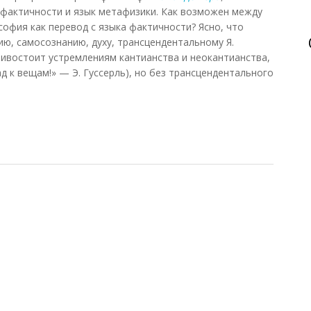
 фактичности и язык метафизики. Как возможен между
офия как перевод с языка фактичности? Ясно, что
ю, самосознанию, духу, трансцендентальному Я.
ивостоит устремлениям кантианства и неокантианства,
 к вещам!» — Э. Гуссерль), но без трансцендентального
чности