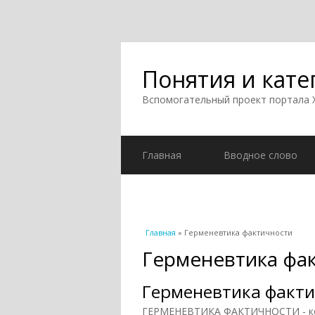
Понятия и кате
Вспомогательный проект портала
Главная
Вводное слово
Вы здесь
Главная
» Герменевтика фактичности
Герменевтика фа
Герменевтика факт
ГЕРМЕНЕВТИКА ФАКТИЧНОСТИ - ко