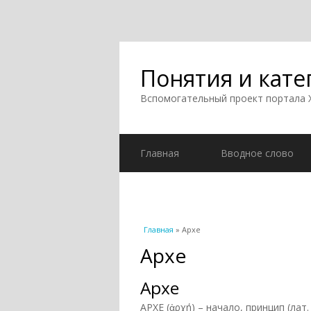
Понятия и кате
Вспомогательный проект портала
Главная
Вводное слово
Вы здесь
Главная
» Архе
Архе
Архе
АРХЕ (ἀρχή) – начало, принцип (лат