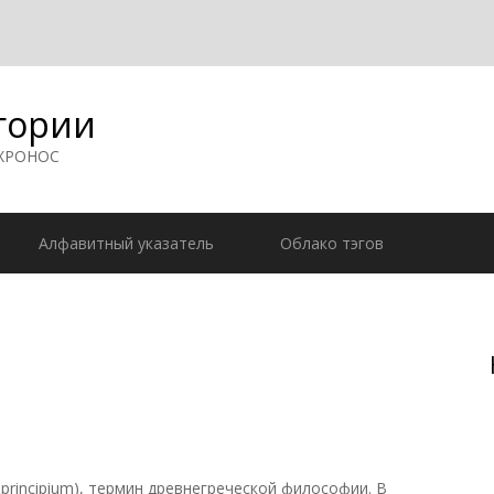
гории
 ХРОНОС
Алфавитный указатель
Облако тэгов
. principium), термин древнегреческой философии. В