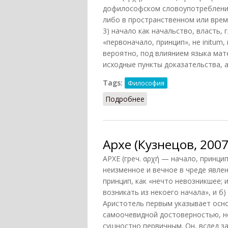
дофилософском словоупотреблении 
либо в пространственном или време
3) начало как начальство, власть,
«первоначало, принцип», не initum, н
вероятно, под влиянием языка мате
исходные пункты доказательства, 
Tags:
Философия
Подробнее
о Архе
Архе (Кузнецов, 2007
АРХЕ (греч. αρχή — начало, принцип
неизменное и вечное в чреде явлен
принцип, как «нечто невозникшее;
возникать из некоего начала», и б
Аристотель первым указывает осно
самоочевидной достоверностью, не
сущностно первичным. Он, вслед з