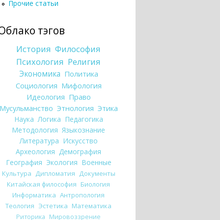
Прочие статьи
Облако тэгов
История
Философия
Психология
Религия
Экономика
Политика
Социология
Мифология
Идеология
Право
Мусульманство
Этнология
Этика
Наука
Логика
Педагогика
Методология
Языкознание
Литература
Искусство
Археология
Демография
География
Экология
Военные
Культура
Дипломатия
Документы
Китайская философия
Биология
Информатика
Антропология
Теология
Эстетика
Математика
Риторика
Мировоззрение