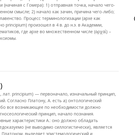
(начиная с Гомера): 1) отправная точка, начало чего-
нном смысле; 2) начало как зачин, причина чего-либо;
 главенство. Процесс терминологизации (архе как
о principium) произошел в 4 в. до н.э. в Академии,
матиков, где архе во множественном числе (ἀρχαί) –
аксиомы.
)
, лат. principium) — первоначало, изначальный принцип,
ий. Согласно Платону, А. есть а) онтологический
 ибо все возникающее по необходимости должно
) гносеологический принцип, начало познания.
вные характеристики А.: оно должно обладать
доказуемо (не выводимо силлогистически), является
а Платоном, выделяет эпистемологический и