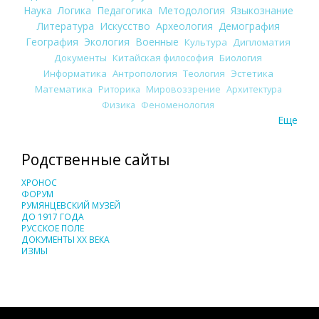
Наука
Логика
Педагогика
Методология
Языкознание
Литература
Искусство
Археология
Демография
География
Экология
Военные
Культура
Дипломатия
Документы
Китайская философия
Биология
Информатика
Антропология
Теология
Эстетика
Математика
Риторика
Мировоззрение
Архитектура
Физика
Феноменология
Еще
Родственные сайты
ХРОНОС
ФОРУМ
РУМЯНЦЕВСКИЙ МУЗЕЙ
ДО 1917 ГОДА
РУССКОЕ ПОЛЕ
ДОКУМЕНТЫ XX ВЕКА
ИЗМЫ