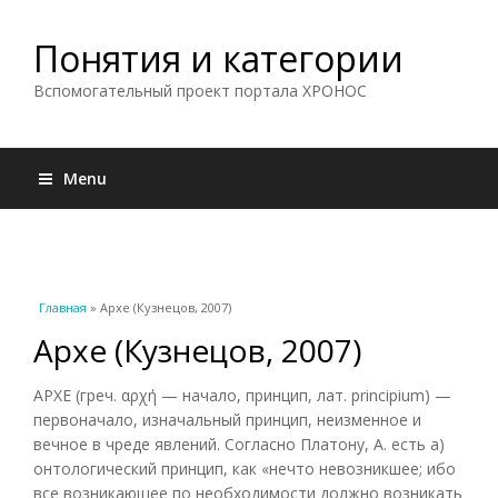
Понятия и категории
Вспомогательный проект портала ХРОНОС
Menu
Вы здесь
Главная
» Архе (Кузнецов, 2007)
Архе (Кузнецов, 2007)
АРХЕ (греч. αρχή — начало, принцип, лат. principium) —
первоначало, изначальный принцип, неизменное и
вечное в чреде явлений. Согласно Платону, А. есть а)
онтологический принцип, как «нечто невозникшее; ибо
все возникающее по необходимости должно возникать