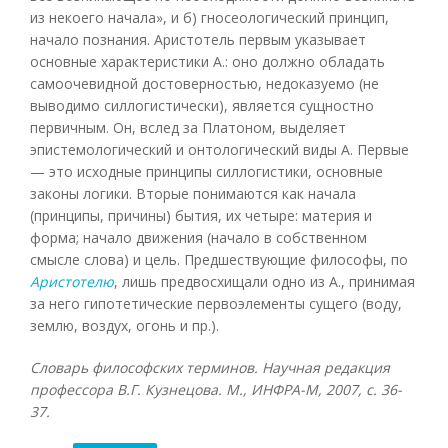
из некоего начала», и б) гносеологический принцип,
начало познания. Аристотель первым указывает
основные характеристики А.: оно должно обладать
самоочевидной достоверностью, недоказуемо (не
выводимо силлогистически), является сущностно
первичным. Он, вслед за Платоном, выделяет
эпистемологический и онтологический виды А. Первые
— это исходные принципы силлогистики, основные
законы логики. Вторые понимаются как начала
(принципы, причины) бытия, их четыре: материя и
форма; начало движения (начало в собственном
смысле слова) и цель. Предшествующие философы, по
Аристотелю
, лишь предвосхищали одно из А., принимая
за него гипотетические первоэлементы сущего (воду,
землю, воздух, огонь и пр.).
Словарь философских терминов. Научная редакция
профессора В.Г. Кузнецова. М., ИНФРА-М, 2007, с. 36-
37.