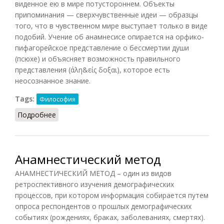
виденное ею в мире потустороннем. Объекты
припоминания — сверхчувственные идеи — образцы
того, что в чувственном мире выступает только в виде
подобий. Учение об анамнесисе опирается на орфико-
пифагорейское представление о бессмертии души
(псюхе) и объясняет возможность правильного
представления (άλη&είς δοξαι), которое есть
неосознанное знание.
Tags:
Философия
Подробнее
о Анамнесис (Ильичёв, 1983)
Анамнестический метод
АНАМНЕСТИЧЕСКИЙ МЕТОД – один из видов
ретроспективного изучения демографических
процессов, при котором информация собирается путем
опроса респондентов о прошлых демографических
событиях (рождениях, браках, заболеваниях, смертях).