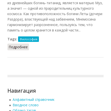
из древнейших богинь-титанид, является матерью Муз,
а значит — одной из прародительниц культурного
космоса. Как противоположность богини Леты (дочери
Раздора), властвующей над забвением, Мнемосина
гармонизирует разрозненное, пользуясь тем, что
память о целом хранится в каждой части...
Tags:
Философия
Подробнее
о Анамнесис (Кузнецов, 2007)
Навигация
Алфавитный справочник
Вводное слово
Облако тэгов