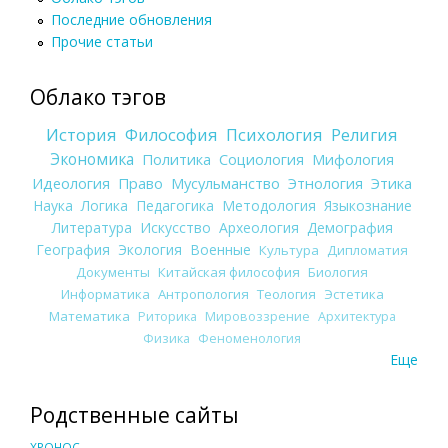
Последние обновления
Прочие статьи
Облако тэгов
История
Философия
Психология
Религия
Экономика
Политика
Социология
Мифология
Идеология
Право
Мусульманство
Этнология
Этика
Наука
Логика
Педагогика
Методология
Языкознание
Литература
Искусство
Археология
Демография
География
Экология
Военные
Культура
Дипломатия
Документы
Китайская философия
Биология
Информатика
Антропология
Теология
Эстетика
Математика
Риторика
Мировоззрение
Архитектура
Физика
Феноменология
Еще
Родственные сайты
ХРОНОС