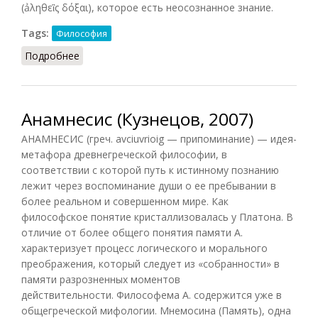
(ảληθεἳς δόξαι), которое есть неосознанное знание.
Tags:
Философия
Подробнее
о Анамнесис (НФЭ, 2010)
Анамнесис (Кузнецов, 2007)
АНАМНЕСИС (греч. avciuvrioig — припоминание) — идея-
метафора древнегреческой философии, в
соответствии с которой путь к истинному познанию
лежит через воспоминание души о ее пребывании в
более реальном и совершенном мире. Как
философское понятие кристаллизовалась у Платона. В
отличие от более общего понятия памяти А.
характеризует процесс логического и морального
преображения, который следует из «собранности» в
памяти разрозненных моментов
действительности. Философема А. содержится уже в
общегреческой мифологии. Мнемосина (Память), одна