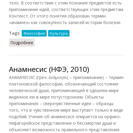
тело. В соответствии с этим познание предметов есть
припоминание идей, соответствующих этим предметам.
Контекст. От этого понятия образован термин
«анамнез» как совокупность записей истории болезни.
Tags:
Философия
Культура
Подробнее
о Анамнесис (Кондаков, 2007)
Анамнесис (НФЭ, 2010)
АНАМНЕСИС (греч. ảνάμνησις – припоминание) – термин
платоновской философии, обозначающий состояние
человеческой души, припоминающей в здешнем мире
виденное ею в мире потустороннем. Объекты
припоминания – сверхчувственные идеи – образцы
того, что в чувственном мире выступает только в виде
подобий. Учение об анамнесисе опирается на орфико-
пифагорейское представление о бессмертии души и
объясняет возможность правильного представления