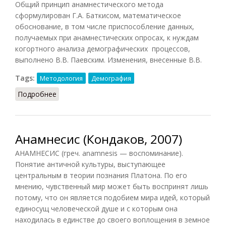
Общий принцип анамнестического метода
сформулирован Г.А. Баткисом, математическое
обоснование, в том числе приспособление данных,
получаемых при анамнестических опросах, к нуждам
когортного анализа демографических процессов,
выполнено В.В. Паевским. Изменения, внесенные В.В.
Tags:
Методология
Демография
Подробнее
о Анамнестический метод
Анамнесис (Кондаков, 2007)
АНАМНЕСИС (греч. anamnesis — воспоминание).
Понятие античной культуры, выступающее
центральным в теории познания Платона. По его
мнению, чувственный мир может быть воспринят лишь
потому, что он является подобием мира идей, который
единосущ человеческой душе и с которым она
находилась в единстве до своего воплощения в земное