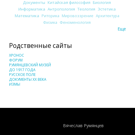
Документы
Китайская философия
Биология
Информатика
Антропология
Теология
Эстетика
Математика
Риторика
Мировоззрение
Архитектура
Физика
Феноменология
Еще
Родственные сайты
ХРОНОС
ФОРУМ
РУМЯНЦЕВСКИЙ МУЗЕЙ
ДО 1917 ГОДА
РУССКОЕ ПОЛЕ
ДОКУМЕНТЫ XX ВЕКА
ИЗМЫ
Понятия И Категории - Исторический Проект ХРОНОС
WEB-редактор
Вячеслав Румянцев