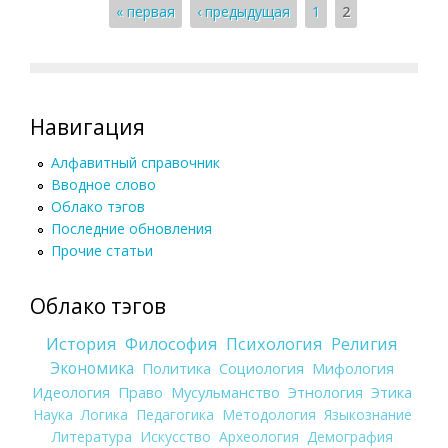
Страницы
« первая
‹ предыдущая
1
2
Навигация
Алфавитный справочник
Вводное слово
Облако тэгов
Последние обновления
Прочие статьи
Облако тэгов
История
Философия
Психология
Религия
Экономика
Политика
Социология
Мифология
Идеология
Право
Мусульманство
Этнология
Этика
Наука
Логика
Педагогика
Методология
Языкознание
Литература
Искусство
Археология
Демография