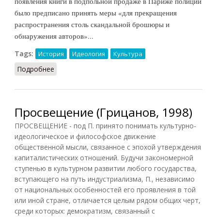
появления книги в подпольной продаже в Париже полиции
было предписано принять меры «для прекращения
распространения столь скандальной брошюры и
обнаружения авторов»...
Tags:
История
Идеология
Культура
Подробнее
о Просвещение [во французской литературе]
Просвещение (Грицанов, 1998)
ПРОСВЕЩЕНИЕ - под П. принято понимать культурно-
идеологическое и философское движение
общественной мысли, связанное с эпохой утверждения
капиталистических отношений. Будучи закономерной
ступенью в культурном развитии любого государства,
вступающего на путь индустриализма, П., независимо
от национальных особенностей его проявления в той
или иной стране, отличается целым рядом общих черт,
среди которых: демократизм, связанный с