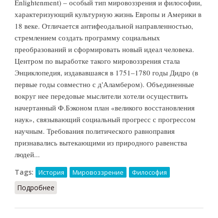
Enlightenment) – особый тип мировоззрения и философии,
характеризующий культурную жизнь Европы и Америки в
18 веке. Отличается антифеодальной направленностью,
стремлением создать программу социальных
преобразований и сформировать новый идеал человека.
Центром по выработке такого мировоззрения стала
Энциклопедия, издававшаяся в 1751–1780 годы Дидро (в
первые годы совместно с д'Аламбером). Объединенные
вокруг нее передовые мыслители хотели осуществить
начертанный Ф.Бэконом план «великого восстановления
наук», связывающий социальный прогресс с прогрессом
научным. Требования политического равноправия
признавались вытекающими из природного равенства
людей...
Tags:
История
Мировоззрение
Философия
Подробнее
о Просвещение (НФЭ, 2010)