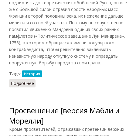
поднимаясь до теоретических обобщений Руссо, он все
же с большой силой отразил ярость народных масс
Франции второй половины века, их нежелание дальше
мириться со своей участью. Поэтому он сочувственно
посвятил движению Мандрена один из своих ранних
памфлетов («Политическое завещание Луи Мандрена»,
1755), в котором обращался к имени популярного
контрабандиста, чтобы решительно заклеймить
ненавистную народу откупную систему и оправдать
вооруженную борьбу народа за свои права.
Tags:
История
Подробнее
о Просвещение [версия Гудара]
Просвещение [версия Мабли и
Морелли]
Кроме просветителей, отражавших претензии верхних
слоев третьего сословия, кроме эгалитаристов,