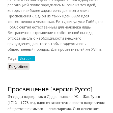
революцией почве зародились многие из тех идей,
которые наиболее характерны для всего «века
Просвещения». Одной из таких идей была идея
«естественного человека». Ее выдвинул уже Гоббс, но
Гоббс считал естественным для человека лишь
безграничное стремление к собственной выгоде;
отсюда мысль о необходимости внешнего
принуждения, для того чтобы поддерживать
общественный порядок. Для просветителей же XVIII в.
Tags:
История
Подробнее
о Просвещение в Англии (ВИ, 1958)
Просвещение [версия Руссо]
Из среды народа, как и Дидро, вышел и Жан-Жак Руссо
(1712—1778 гг.), один из зачинателей нового направления
общественной мысли — эгалитаризма. Сын женевского