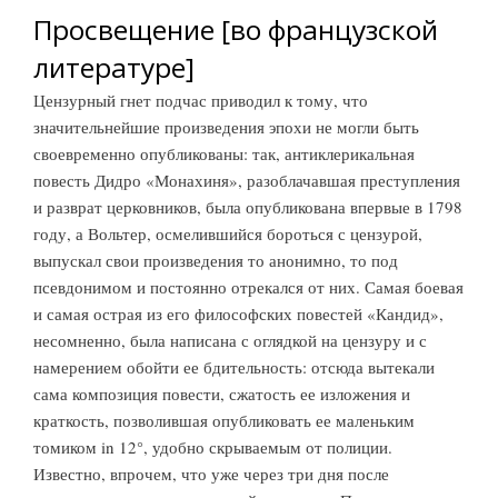
Просвещение [во французской
литературе]
Цензурный гнет подчас приводил к тому, что
значительнейшие произведения эпохи не могли быть
своевременно опубликованы: так, антиклерикальная
повесть Дидро «Монахиня», разоблачавшая преступления
и разврат церковников, была опубликована впервые в 1798
году, а Вольтер, осмелившийся бороться с цензурой,
выпускал свои произведения то анонимно, то под
псевдонимом и постоянно отрекался от них. Самая боевая
и самая острая из его философских повестей «Кандид»,
несомненно, была написана с оглядкой на цензуру и с
намерением обойти ее бдительность: отсюда вытекали
сама композиция повести, сжатость ее изложения и
краткость, позволившая опубликовать ее маленьким
томиком in 12°, удобно скрываемым от полиции.
Известно, впрочем, что уже через три дня после