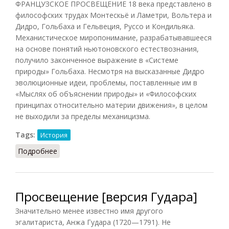
ФРАНЦУЗСКОЕ ПРОСВЕЩЕНИЕ 18 века представлено в
философских трудах Монтескьё и Ламетри, Вольтера и
Дидро, Гольбаха и Гельвеция, Руссо и Кондильяка.
Механистическое миропонимание, разрабатывавшееся
на основе понятий ньютоновского естествознания,
получило законченное выражение в «Системе
природы» Гольбаха. Несмотря на высказанные Дидро
эволюционные идеи, проблемы, поставленные им в
«Мыслях об объяснении природы» и «Философских
принципах относительно материи движения», в целом
не выходили за пределы механицизма.
Tags:
История
Подробнее
о Французское просвещение
Просвещение [версия Гудара]
Значительно менее известно имя другого
эгалитариста, Анжа Гудара (1720—1791). Не