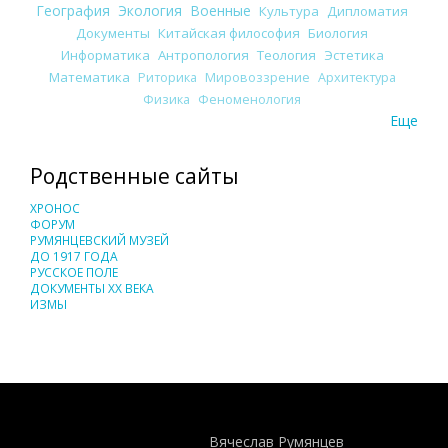
География
Экология
Военные
Культура
Дипломатия
Документы
Китайская философия
Биология
Информатика
Антропология
Теология
Эстетика
Математика
Риторика
Мировоззрение
Архитектура
Физика
Феноменология
Еще
Родственные сайты
ХРОНОС
ФОРУМ
РУМЯНЦЕВСКИЙ МУЗЕЙ
ДО 1917 ГОДА
РУССКОЕ ПОЛЕ
ДОКУМЕНТЫ XX ВЕКА
ИЗМЫ
Понятия И Категории - Исторический Проект ХРОНОС
WEB-редактор
Вячеслав Румянцев