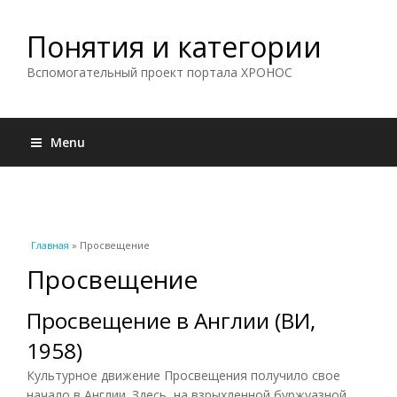
Понятия и категории
Вспомогательный проект портала ХРОНОС
Menu
Вы здесь
Главная
» Просвещение
Просвещение
Просвещение в Англии (ВИ,
1958)
Культурное движение Просвещения получило свое
начало в Англии. Здесь, на взрыхленной буржуазной