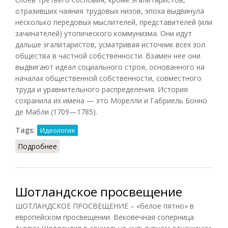
отразивших чаяния трудовых низов, эпоха выдвинула
несколько передовых мыслителей, представителей (или
зачинателей) утопического коммунизма. Они идут
дальше эгалитаристов, усматривая источник всех зол
общества в частной собственности. Взамен нее они
выдвигают идеал социального строя, основанного на
началах общественной собственности, совместного
труда и уравнительного распределения. История
сохранила их имена — это Морелли и Габриель Бонно
де Мабли (1709—1785).
Tags:
Идеология
Подробнее
о Просвещение [версия Мабли и Морелли]
Шотландское просвещение
ШОТЛАНДСКОЕ ПРОСВЕЩЕНИЕ – «белое пятно» в
европейском просвещении. Вековечная соперница