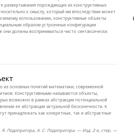
те развертывания порождающих их конструктивных
тносительно к смыслу, который им впоследствии может
лагаемому использованию, конструктивные объекты
ециальным образом устроенные конфигурации
ые они должны восприниматься чисто синтаксически.
ект
ъект
из основных понятий математики, современной
ритмов. Конструктивными называются объекты,
орых возможно в рамках абстракции потенциальной
лении ее абстракции актуальной бесконечности. К
гут принадлежать как конкретные, так и абстрактные
. Я. Подопригора, А. С. Подопригора. — Изд. 2-е, стер. —