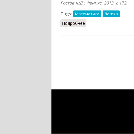
Ростов н/Д : Феникс, 2013, с 172.
Tags:
Математика
Логика
Подробнее
о Конструктивный объ