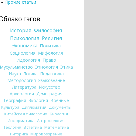
Прочие статьи
Облако тэгов
История
Философия
Психология
Религия
Экономика
Политика
Социология
Мифология
Идеология
Право
Мусульманство
Этнология
Этика
Наука
Логика
Педагогика
Методология
Языкознание
Литература
Искусство
Археология
Демография
География
Экология
Военные
Культура
Дипломатия
Документы
Китайская философия
Биология
Информатика
Антропология
Теология
Эстетика
Математика
Риторика
Мировоззрение