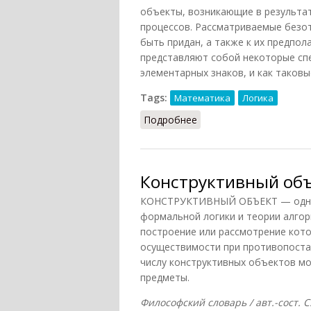
объекты, возникающие в результа
процессов. Рассматриваемые безо
быть придан, а также к их предпо
представляют собой некоторые сп
элементарных знаков, и как таков
Tags:
Математика
Логика
Подробнее
о Конструктивный объ
Конструктивный об
КОНСТРУКТИВНЫЙ ОБЪЕКТ — одно 
формальной логики и теории алго
построение или рассмотрение кот
осуществимости при противопостав
числу конструктивных объектов мо
предметы.
Философский словарь / авт.-сост. С