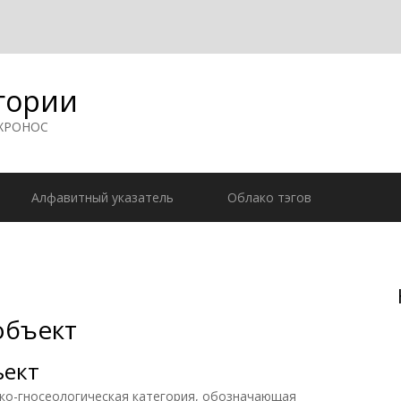
гории
 ХРОНОС
Алфавитный указатель
Облако тэгов
объект
ъект
-гносеологическая категория, обозначающая