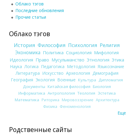
Облако тэгов
Последние обновления
Прочие статьи
Облако тэгов
История
Философия
Психология
Религия
Экономика
Политика
Социология
Мифология
Идеология
Право
Мусульманство
Этнология
Этика
Наука
Логика
Педагогика
Методология
Языкознание
Литература
Искусство
Археология
Демография
География
Экология
Военные
Культура
Дипломатия
Документы
Китайская философия
Биология
Информатика
Антропология
Теология
Эстетика
Математика
Риторика
Мировоззрение
Архитектура
Физика
Феноменология
Еще
Родственные сайты