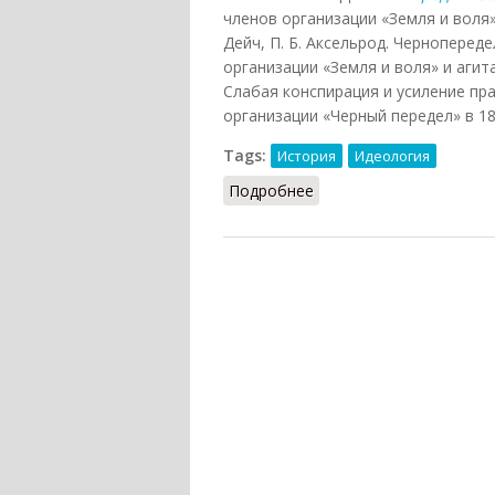
членов организации «Земля и воля
Дейч, П. Б. Аксельрод. Чернопере
организации «Земля и воля» и аги
Слабая конспирация и усиление пр
организации «Черный передел» в 1
Tags:
История
Идеология
Подробнее
о Черный передел