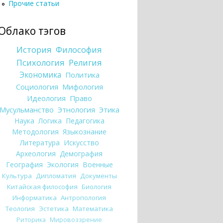
Прочие статьи
Облако тэгов
История
Философия
Психология
Религия
Экономика
Политика
Социология
Мифология
Идеология
Право
Мусульманство
Этнология
Этика
Наука
Логика
Педагогика
Методология
Языкознание
Литература
Искусство
Археология
Демография
География
Экология
Военные
Культура
Дипломатия
Документы
Китайская философия
Биология
Информатика
Антропология
Теология
Эстетика
Математика
Риторика
Мировоззрение