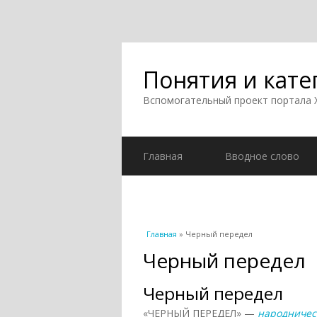
Понятия и кате
Вспомогательный проект портала
Главная
Вводное слово
Вы здесь
Главная
» Черный передел
Черный передел
Черный передел
«ЧЕРНЫЙ ПЕРЕДЕЛ» —
народничес