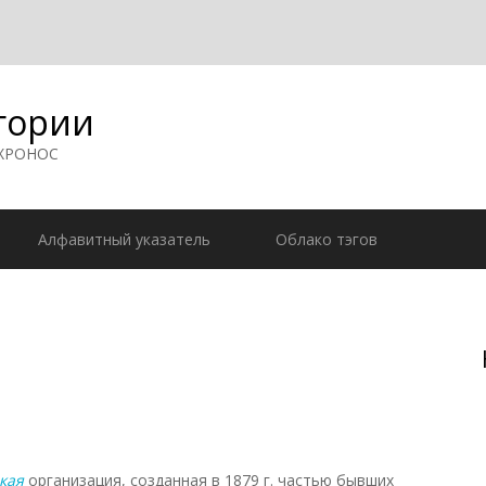
гории
 ХРОНОС
Алфавитный указатель
Облако тэгов
кая
организация, созданная в 1879 г. частью бывших