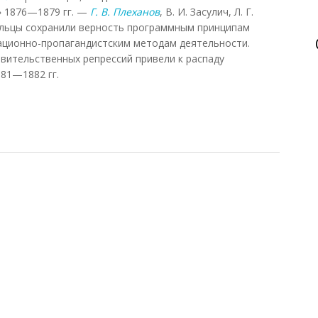
» 1876—1879 гг. —
Г. В. Плеханов
, В. И. Засулич, Л. Г.
дельцы сохранили верность программным принципам
тационно-пропагандистским методам деятельности.
авительственных репрессий привели к распаду
881—1882 гг.