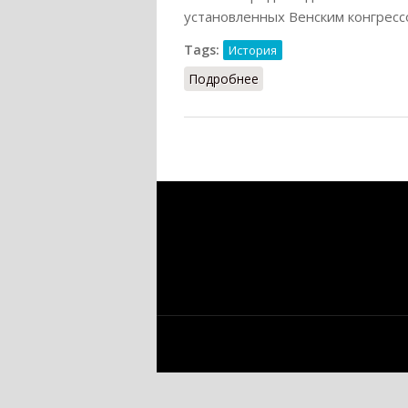
установленных Венским конгрессо
Tags:
История
Подробнее
о Священный союз (Орл