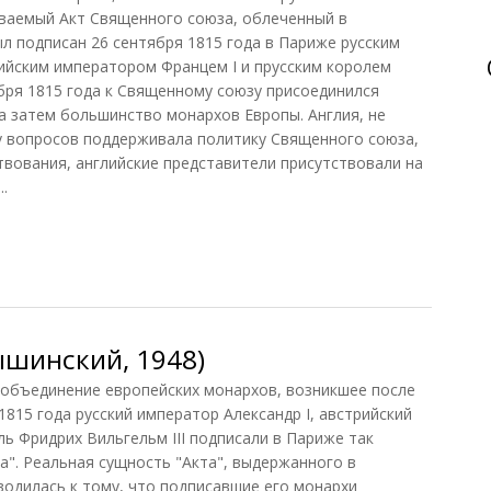
ываемый Акт Священного союза, облеченный в
л подписан 26 сентября 1815 года в Париже русским
ийским императором Францем I и прусским королем
ября 1815 года к Священному союзу присоединился
 а затем большинство монархов Европы. Англия, не
у вопросов поддерживала политику Священного союза,
твования, английские представители присутствовали на
.
шинский, 1948)
бъединение европейских монархов, возникшее после
1815 года русский император Александр I, австрийский
ль Фридрих Вильгельм III подписали в Париже так
". Реальная сущность "Акта", выдержанного в
водилась к тому, что подписавшие его монархи