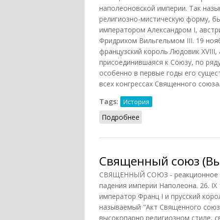
наполеоновской империи. Так наз
религиозно-мистическую форму, бы
императором Александром I, австр
Фридрихом Вильгельмом III. 19 но
французский король Людовик XVIII,
присоединившаяся к Союзу, по ряд
особенно в первые годы его сущес
всех конгрессах Священного союза..
Tags:
История
Подробнее
о Священный союз
Священный союз (Вы
СВЯЩЕННЫЙ СОЮЗ - реакционное о
падения империи Наполеона. 26. IX 
император Франц I и прусский коро
называемый "Акт Священного союза
высокопарно религиозном стиле, с