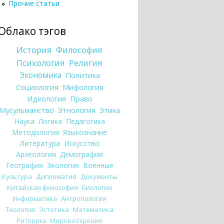
Прочие статьи
Облако тэгов
История
Философия
Психология
Религия
Экономика
Политика
Социология
Мифология
Идеология
Право
Мусульманство
Этнология
Этика
Наука
Логика
Педагогика
Методология
Языкознание
Литература
Искусство
Археология
Демография
География
Экология
Военные
Культура
Дипломатия
Документы
Китайская философия
Биология
Информатика
Антропология
Теология
Эстетика
Математика
Риторика
Мировоззрение