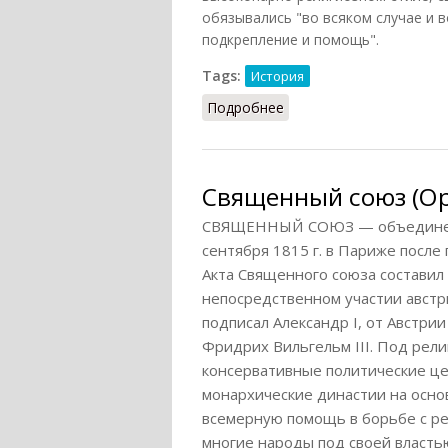
обязывались "во всяком случае и во
подкрепление и помощь".
Tags:
История
Подробнее
о Священный союз (Выш
Священный союз (Ор
СВЯЩЕННЫЙ СОЮЗ — объединение
сентября 1815 г. в Париже посл
Акта Священного союза составил
непосредственном участии австри
подписал Александр I, от Австри
Фридрих Вильгельм III. Под рели
консервативные политические ц
монархические династии на осно
всемерную помощь в борьбе с р
многие народы под своей власть