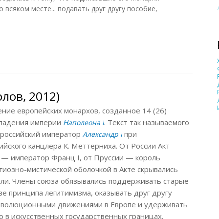
 всяком месте... подавать друг другу пособие,
инский, 1948)
лов, 2012)
 европейских монархов, созданное 14 (26)
е падения империи
. Текст так называемого
Наполеона I
 российский император
при
Александр I
йского канцлера К. Меттерниха. От России Акт
и — император Франц I, от Пруссии — король
гиозно-мистической оболочкой в Акте скрывались
ели. Члены союза обязывались поддерживать старые
ве принципа легитимизма, оказывать друг другу
еволюционными движениями в Европе и удерживать
ю в искусственных государственных границах,