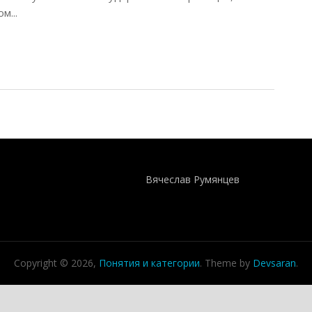
м...
ов, 2012)
Понятия И Категории - Исторический Проект ХРОНОС
WEB-редактор
Вячеслав Румянцев
Copyright © 2026,
Понятия и категории
. Theme by
Devsaran
.