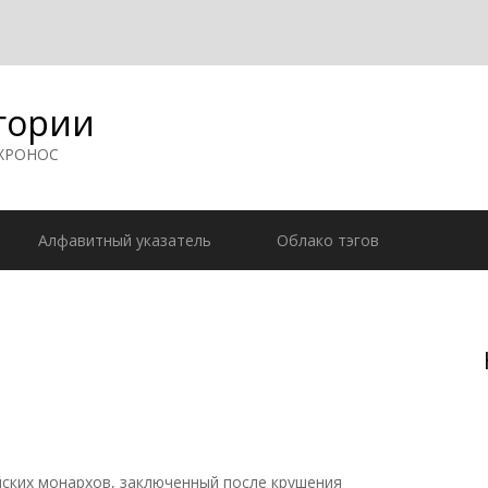
гории
 ХРОНОС
Алфавитный указатель
Облако тэгов
ких монархов, заключенный после крушения