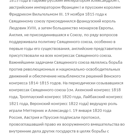
1815 года в Париже русским императором Александром I,
австрийским императором Францем I и прусским королем
Фридрихом Вильгельмом III. 19 ноября 1815 года к
Священному союзу присоединился французский король
Людовик XVIII, а затем большинство монархов Европы.
Англия, не присоединившаяся к Союзу, по ряду вопросов
поддерживала политику Священного союза, особенно в
первые годы его существования, английские представители
присутствовали на всех конгрессах Священного союза.
Важнейшими задачами Священного союза являлись борьба
против революционных и национально-освободительных
движений и обеспечение незыблемости решений Венского
конгресса 1814-1815 годов. На периодически созывавшихся
конгрессах Священного союза (см. Ахенский конгресс 1818
года, Троппауский конгресс 1820 года, Лайбахский конгресс
1821 года, Веронский конгресс 1822 года) ведущую роль
играли Меттерних и Александр I. 19 января 1820 года
Россия, Австрия и Пруссия подписали протокол,
провозглашавший право их вооруженного вмешательства во
внутренние дела других государств в целях борьбы с