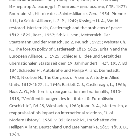
Император Александр I. Политика - дипломатия, СПБ, 1877;
Bourquin M., Histoire de la Sainte-Alliance, Gen., 1954; Pirenne
J. H., La Sainte-Alliance, t. 2, P., 1949; Kissinger H. A., World
restored. Metternich, Castlereagh and the problems of peace
1812-1822, Bost., 1957; Srbik H. von, Metternich. Der
Staatsmann und der Mensch, Bd 2, Münch., 1925; Webster Ch.
К., The foreign policy of Gastlereagh 1815-1822. Britain and the
European Alliance, L., 1925; Schieder T., Idee und Gestalt des
übernationalen Staats seit dem 19. Jahrhundert, "HZ", 1957, Bd
184; Schaeder H., Autokratie und Heilige Allianz, Darmstadt,
1963; Nicolson H., The Congress of Vienna. A study in Allied
Unity. 1812-1822, L., 1946; Bartlett C. J., Castlereagh, L., 1966;
Haas A. G., Metternich, reorganisation and nationality, 1813-
1818, "Veröffentlichungen des Institutes für Europäische
Geschichte", Bd 28, Wiesbaden, 1963; Kann R. A., Metternich, a
reappraisal of his impact on international relations, "J. of
Modern History", 1960, v. 32; Kossok M., Im Schatten der
Heiligen Allianz. Deutschland Und Lateinamerika, 1815-1830, В.,
1964.