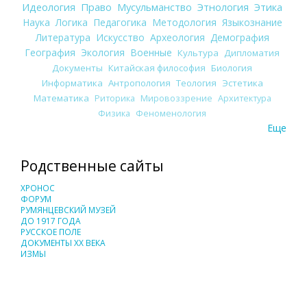
Идеология
Право
Мусульманство
Этнология
Этика
Наука
Логика
Педагогика
Методология
Языкознание
Литература
Искусство
Археология
Демография
География
Экология
Военные
Культура
Дипломатия
Документы
Китайская философия
Биология
Информатика
Антропология
Теология
Эстетика
Математика
Риторика
Мировоззрение
Архитектура
Физика
Феноменология
Еще
Родственные сайты
ХРОНОС
ФОРУМ
РУМЯНЦЕВСКИЙ МУЗЕЙ
ДО 1917 ГОДА
РУССКОЕ ПОЛЕ
ДОКУМЕНТЫ XX ВЕКА
ИЗМЫ