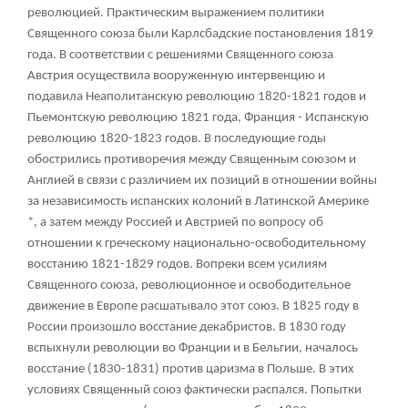
революцией. Практическим выражением политики
Священного союза были Карлсбадские постановления 1819
года. В соответствии с решениями Священного союза
Австрия осуществила вооруженную интервенцию и
подавила Неаполитанскую революцию 1820-1821 годов и
Пьемонтскую революцию 1821 года, Франция - Испанскую
революцию 1820-1823 годов. В последующие годы
обострились противоречия между Священным союзом и
Англией в связи с различием их позиций в отношении войны
за независимость испанских колоний в Латинской Америке
*, а затем между Россией и Австрией по вопросу об
отношении к греческому национально-освободительному
восстанию 1821-1829 годов. Вопреки всем усилиям
Священного союза, революционное и освободительное
движение в Европе расшатывало этот союз. В 1825 году в
России произошло восстание декабристов. В 1830 году
вспыхнули революции во Франции и в Бельгии, началось
восстание (1830-1831) против царизма в Польше. В этих
условиях Священный союз фактически распался. Попытки