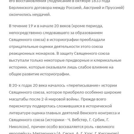
его восстановления (подписание в октябре 1833 года
Берлинского договора между Россией, Австрией и Пруссией)
окончились неудачей.
В течение 19 и в начале 20 веков (кроме периода,
непосредственно следовавшего за образованием
Священного союза) в историографии преобладали
отрицательные оценки деятельности этого союза
реакционных монархов. В защиту Священного союза
выступали только некоторые придворные и клерикальные
историки, которые оказывали лишь слабое влияние на
общее развитие историографии.
В 20-х годах 20 века началось «переписывание» истории
Священного союза, которое приобрело особенно широкие
масштабы после 2-й мировой войны. Прежде всего
пересмотру подверглась сложившаяся в исторической
литературе оценка главных деятелей Венского конгресса и
Священного союза (историки - Ч. Вебстер, Г. Србик, Г.
Николсон), причем особо восхваляется роль «великого
европейца» Меттерниха (А. Сесил, А. Г. Хаас, Г. Киссингер).