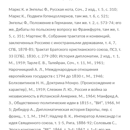
Маркс К. и Энгельс Ф., Русская нота, Соч., 2 изд., т. 5, с. 310;
Маркс К., Подвиги Гогенцоллернов, там же, т. 6, с. 521;
Энгельс Ф., Положение в Германии, там же. т. 2, с. 573-74; его
же, Дебаты по польскому вопросу во Франкфурте, там же, т.
5, с. 351; Мартенс Ф., Собрание трактатов и конвенций,
заключенных Россиею с иностранными державами, т. 4, 7,
СПБ, 1878-85; Трактат Братского христианского союза, ПСЗ, т.
33 (СПБ), 1830, с. 279-280; История дипломатии, 2 изд., т. 1,
М., 1959; Тарле Е. В., Талейран, Соч., т. 11, М., 1961;
Нарочницкий А. Л., Международные отношения
европейских государств с 1794 до 1830 г., М., 1946;
Болховитинов Н. Н., Доктрина Монро. (Происхождение и
характер), М., 1959; Слезкин Л. Ю., Россия и война за
независимость в Испанской Америке, М., 1964; Манфред А.
З., Общественно-политические идеи в 1815 г., "ВИ", 1966, M
5; Дебидур A., Дипломатическая история Европы, пер. с
франц., т. 1, М., 1947; Надлер В. К., Император Александр I и
идея Священного союза, т. 1-5, Рига, 1886-92; Соловьев С.,
Эпоха конгрессов, "BE", 1866, т. 3-4; 1867, т. 1-4; его же,