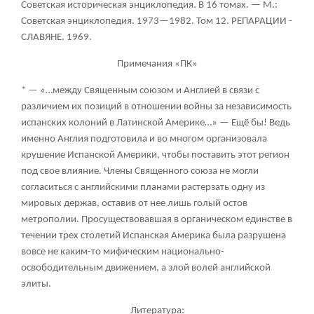
Советская историческая энциклопедия. В 16 томах. — М.:
Советская энциклопедия. 1973—1982. Том 12. РЕПАРАЦИИ -
СЛАВЯНЕ. 1969.
Примечания «ПК»
* —
«…между Священным союзом и Англией в связи с
различием их позиций в отношении войны за независимость
испанских колоний в Латинской Америке…»
— Ещё бы! Ведь
именно Англия подготовила и во многом организовала
крушение Испанской Америки, чтобы поставить этот регион
под свое влияние. Члены Священного союза не могли
согласиться с английскими планами растерзать одну из
мировых держав, оставив от нее лишь голый остов
метрополии. Просуществовавшая в органическом единстве в
течении трех столетий Испанская Америка была разрушена
вовсе не каким-то мифическим национально-
освободительным движением, а злой волей английской
элиты.
Литература: