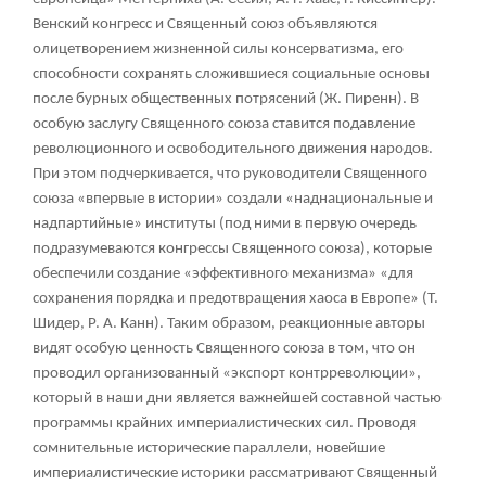
Венский конгресс и Священный союз объявляются
олицетворением жизненной силы консерватизма, его
способности сохранять сложившиеся социальные основы
после бурных общественных потрясений (Ж. Пиренн). В
особую заслугу Священного союза ставится подавление
революционного и освободительного движения народов.
При этом подчеркивается, что руководители Священного
союза «впервые в истории» создали «наднациональные и
надпартийные» институты (под ними в первую очередь
подразумеваются конгрессы Священного союза), которые
обеспечили создание «эффективного механизма» «для
сохранения порядка и предотвращения хаоса в Европе» (Т.
Шидер, Р. А. Канн). Таким образом, реакционные авторы
видят особую ценность Священного союза в том, что он
проводил организованный «экспорт контрреволюции»,
который в наши дни является важнейшей составной частью
программы крайних империалистических сил. Проводя
сомнительные исторические параллели, новейшие
империалистические историки рассматривают Священный