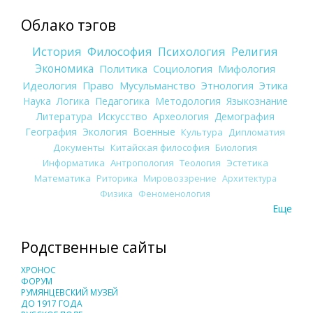
Облако тэгов
История
Философия
Психология
Религия
Экономика
Политика
Социология
Мифология
Идеология
Право
Мусульманство
Этнология
Этика
Наука
Логика
Педагогика
Методология
Языкознание
Литература
Искусство
Археология
Демография
География
Экология
Военные
Культура
Дипломатия
Документы
Китайская философия
Биология
Информатика
Антропология
Теология
Эстетика
Математика
Риторика
Мировоззрение
Архитектура
Физика
Феноменология
Еще
Родственные сайты
ХРОНОС
ФОРУМ
РУМЯНЦЕВСКИЙ МУЗЕЙ
ДО 1917 ГОДА