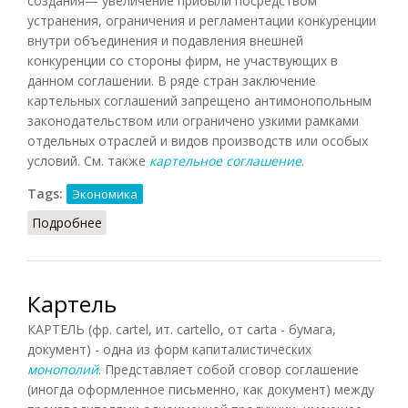
создания— увеличение прибыли посредством
устранения, ограничения и регламентации конкуренции
внутри объединения и подавления внешней
конкуренции со стороны фирм, не участвующих в
данном соглашении. В ряде стран заключение
картельных соглашений запрещено антимонопольным
законодательством или ограничено узкими рамками
отдельных отраслей и видов производств или особых
условий. См. также
картельное соглашение
.
Tags:
Экономика
Подробнее
о Картель
Картель
КАРТЕЛЬ (фр. cartel, ит. cartello, от carta - бумага,
документ) - одна из форм капиталистических
монополий
. Представляет собой сговор соглашение
(иногда оформленное письменно, как документ) между