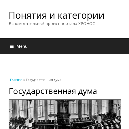
Понятия и категории
Вспомогательный проект портала ХРОНОС
Menu
Вы здесь
Главная
» Государственная дума
Государственная дума