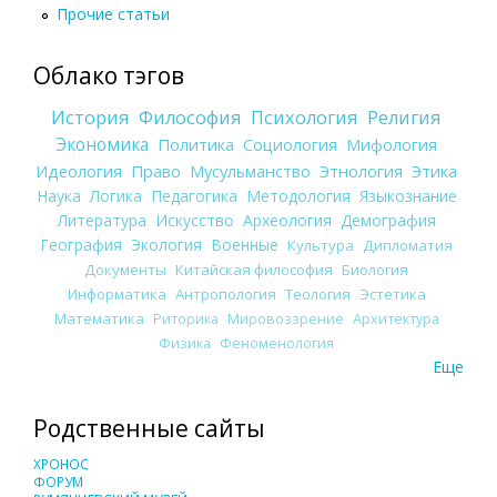
Прочие статьи
Облако тэгов
История
Философия
Психология
Религия
Экономика
Политика
Социология
Мифология
Идеология
Право
Мусульманство
Этнология
Этика
Наука
Логика
Педагогика
Методология
Языкознание
Литература
Искусство
Археология
Демография
География
Экология
Военные
Культура
Дипломатия
Документы
Китайская философия
Биология
Информатика
Антропология
Теология
Эстетика
Математика
Риторика
Мировоззрение
Архитектура
Физика
Феноменология
Еще
Родственные сайты
ХРОНОС
ФОРУМ