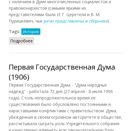
с наличием в Думе многочисленных социалистов и
правомонархистов (самыми яркими их
представителями были И. Г. Церетели и В. М.
Пуришкевич, чьи
речи представлены в сборнике
).
Tags:
История
Подробнее
о Вторая Государственная Дума (1907)
Первая Государственная Дума
(1906)
Первая Государственная Дума - "Дума народных
надежд" - работала 72 дня (27 апреля - 8 июля 1906
года). Столь непродолжительное время её
существования было обусловлено постоянными и
нараставшими конфликтами с правительством. Дума,
убеждённая в своём огромном авторитете в обществе,
рассчитывала сыграть роль Учредительного собрания
и качественно изменить всю законодательную базу