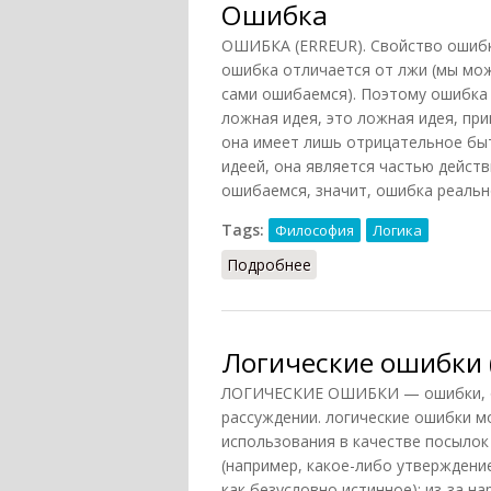
Ошибка
ОШИБКА (ERREUR). Свойство ошибки
ошибка отличается от лжи (мы може
сами ошибаемся). Поэтому ошибка 
ложная идея, это ложная идея, при
она имеет лишь отрицательное быти
идеей, она является частью дейст
ошибаемся, значит, ошибка реальн
Tags:
Философия
Логика
Подробнее
о Ошибка
Логические ошибки 
ЛОГИЧЕСКИЕ ОШИБКИ — ошибки, о
рассуждении. логические ошибки м
использования в качестве посылок
(например, какое-либо утверждение
как безусловно истинное); из-за н