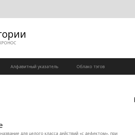
гории
 ХРОНОС
Алфавитный указатель
Облако тэгов
е
вание для целого класса действий «с дефектом», при