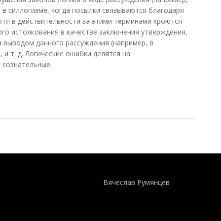
 в силлогизме, когда посылки связываются благодаря
тя в действительности за этими терминами кроются
ого истолкования в качестве заключения утверждения,
я выводом данного рассуждения (например, в
 и т. д. Логические ошибки делятся на
 сознательные.
ролов, 1991)
Понятия И Категории - Исторический Проект ХРОНОС
WEB-редактор
Вячеслав Румянцев