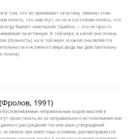
 в том, что ее принимают за истину. Именно этим
м понять, что нам лгут, но не в состоянии понять, что
всегда бывает невольной. Ошибка — это не просто
нимаемая за истинную. В той мере, в какой она ложна,
е (Ложность); но в той мере, в какой она является
вительности и истинного мира (ведь мы действительно
о ложна).
(Фролов, 1991)
бусловливаемые неправильным ходом мыслей в
огут проистекать из-за неправильного истолкования или
 данного рассуждения тех или иных утверждений
, истинное при известных условиях, рассматривается
арушения законов логики в ходе рассуждения (например,