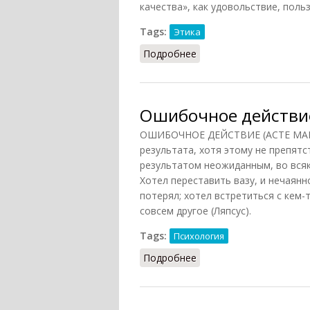
качества», как удовольствие, польз
Tags:
Этика
Подробнее
о Натуралистическая о
Ошибочное действи
ОШИБОЧНОЕ ДЕЙСТВИЕ (АСТЕ MANQU
результата, хотя этому не препят
результатом неожиданным, во всяк
Хотел переставить вазу, и нечаянн
потерял; хотел встретиться с кем-т
совсем другое (Ляпсус).
Tags:
Психология
Подробнее
о Ошибочное действие