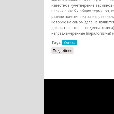
известное «учетверение терминов»
наличию якобы общих терминов, хо
разные понятия); из-за неправильн
которое на самом деле не являетс
доказательстве — подмена тезиса),
непреднамеренные (паралогизмы) и
Tags:
Логика
Подробнее
о Логические ошибки (Ф