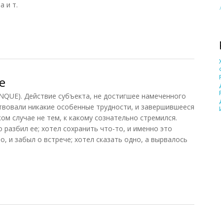
а и т.
шибка
е
E). Действие субъекта, не достигшее намеченного
ствовали никакие особенные трудности, и завершившееся
ом случае не тем, к какому сознательно стремился.
о разбил ее; хотел сохранить что-то, и именно это
о, и забыл о встрече; хотел сказать одно, а вырвалось