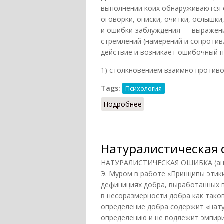
выполнении коих обнаруживаются 
оговорки, описки, очитки, ослышки
и ошибки-заблуждения — выражени
стремлений (намерений и сопротив
действие и возникает ошибочный п
1) столкновением взаимно против
Tags:
Психология
Подробнее
о Действие ошибочное
Натуралистическая
НАТУРАЛИСТИЧЕСКАЯ ОШИБКА (англ. n
Э. Муром в работе «Принципы этики
дефинициях добра, выработанных в
в несоразмерности добра как таков
определение добра содержит «нату
определению и не подлежит эмпири