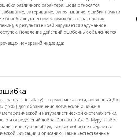
ошибки различного характера. Сюда относятся
, забывание, затеривание, запрятывание, ошибки памяти
е борьбы двух несовместимых бессознательных
лений), в результате коей нарушается задуманное
оступок. Появление действий ошибочных объясняется:
оречащих намерений индивида;
 ошибка
aturalistic fallacy) - термин метаэтики, введенный Дж.
» (1903) для обозначения логической ошибки в
 метафизической и натуралистической системах этики,
ого и определений добра. Согласно Дж. Э. Муру, любое
ралистическую ошибку», так как добро не поддается
ческой фиксации и описанию. Такие «естественные