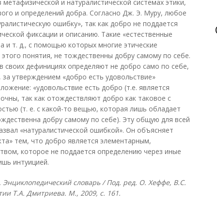
 метафизической и натуралистической системах этики,
ого и определений добра. Согласно Дж. Э. Муру, любое
ралистическую ошибку», так как добро не поддается
ческой фиксации и описанию. Такие «естественные
а и т. д., с помощью которых многие этические
этого понятия, не тождественны добру самому по себе.
 в своих дефинициях определяют не добро само по себе,
, за утверждением «добро есть удовольствие»
оложение: «удовольствие есть добро (т.е. является
очны, так как отождествляют добро как таковое с
стью (т. е. с какой-то вещью, которая лишь обладает
ождественна добру самому по себе). Эту общую для всей
назвал «натуралистической ошибкой». Он объясняет
та» тем, что добро является элементарным,
твом, которое не поддается определению через иные
ишь интуицией.
Энциклопедический словарь / Под. ред. О. Хеффе, В.С.
ии Т.А. Дмитриева. М., 2009, с. 161.