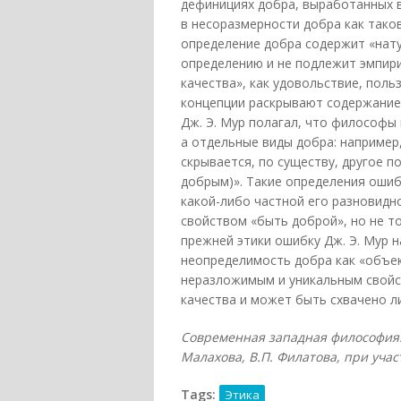
дефинициях добра, выработанных в
в несоразмерности добра как таков
определение добра содержит «нату
определению и не подлежит эмпири
качества», как удовольствие, польз
концепции раскрывают содержание 
Дж. Э. Мур полагал, что философы
а отдельные виды добра: например
скрывается, по существу, другое п
добрым)». Такие определения ошиб
какой-либо частной его разновидно
свойством «быть доброй», но не т
прежней этики ошибку Дж. Э. Мур 
неопределимость добра как «объек
неразложимым и уникальным свойс
качества и может быть схвачено л
Современная западная философия. 
Малахова, В.П. Филатова, при участ
Tags:
Этика