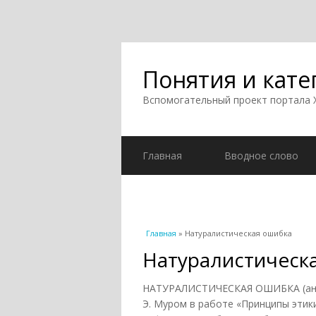
Понятия и кате
Вспомогательный проект портала
Главная
Вводное слово
Вы здесь
Главная
» Натуралистическая ошибка
Натуралистическ
НАТУРАЛИСТИЧЕСКАЯ ОШИБКА (англ. n
Э. Муром в работе «Принципы этики