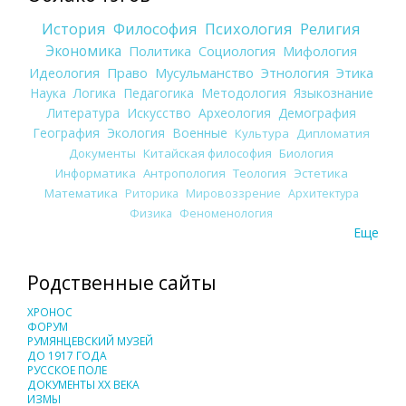
История
Философия
Психология
Религия
Экономика
Политика
Социология
Мифология
Идеология
Право
Мусульманство
Этнология
Этика
Наука
Логика
Педагогика
Методология
Языкознание
Литература
Искусство
Археология
Демография
География
Экология
Военные
Культура
Дипломатия
Документы
Китайская философия
Биология
Информатика
Антропология
Теология
Эстетика
Математика
Риторика
Мировоззрение
Архитектура
Физика
Феноменология
Еще
Родственные сайты
ХРОНОС
ФОРУМ
РУМЯНЦЕВСКИЙ МУЗЕЙ
ДО 1917 ГОДА
РУССКОЕ ПОЛЕ
ДОКУМЕНТЫ XX ВЕКА
ИЗМЫ