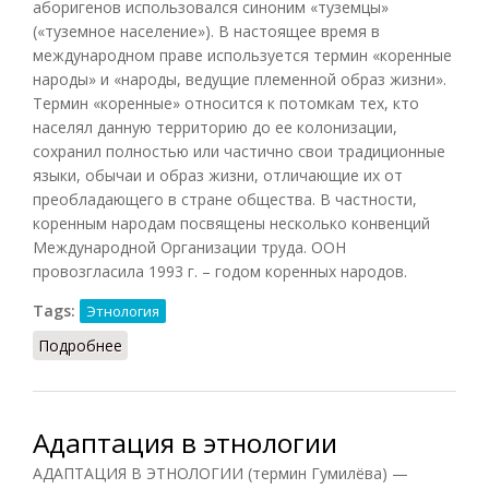
аборигенов использовался синоним «туземцы»
(«туземное население»). В настоящее время в
международном праве используется термин «коренные
народы» и «народы, ведущие племенной образ жизни».
Термин «коренные» относится к потомкам тех, кто
населял данную территорию до ее колонизации,
сохранил полностью или частично свои традиционные
языки, обычаи и образ жизни, отличающие их от
преобладающего в стране общества. В частности,
коренным народам посвящены несколько конвенций
Международной Организации труда. ООН
провозгласила 1993 г. – годом коренных народов.
Tags:
Этнология
Подробнее
о Аборигены (ДПС, 2003)
Адаптация в этнологии
АДАПТАЦИЯ В ЭТНОЛОГИИ (термин Гумилёва) —