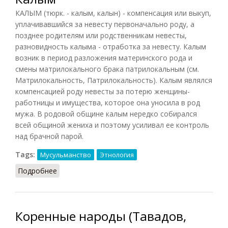
КАЛЫМ (тюрк. - калым, калын) - компенсация или выкуп,
уплачивавшийся за невесту первоначально роду, а
позднее родителям или родственникам невесты,
разновидность калыма - отработка за невесту. Калым
возник в период разложения материнского рода и
смены матрилокального брака патрилокальным (см.
Матрилокальность, Патрилокальность). Калым являлся
компенсацией роду невесты за потерю женщины-
работницы и имущества, которое она уносила в род
мужа. В родовой общине калым нередко собирался
всей общиной жениха и поэтому усиливал ее контроль
над брачной парой.
Tags:
Мусульманство
Этнология
Подробнее
о Калым
Коренные народы (Тавадов,