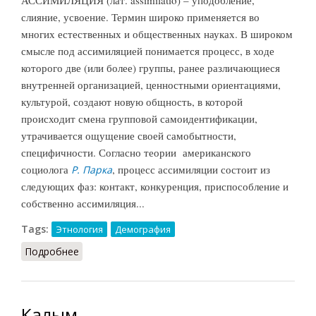
слияние, усвоение. Термин широко применяется во
многих естественных и общественных науках. В широком
смысле под ассимиляцией понимается процесс, в ходе
которого две (или более) группы, ранее различающиеся
внутренней организацией, ценностными ориентациями,
культурой, создают новую общность, в которой
происходит смена групповой самоидентификации,
утрачивается ощущение своей самобытности,
специфичности. Согласно теории американского
социолога
, процесс ассимиляции состоит из
Р. Парка
следующих фаз: контакт, конкуренция, приспособление и
собственно ассимиляция...
Tags:
Этнология
Демография
Подробнее
о Ассимиляция (Рыбаковский, 2003)
Калым