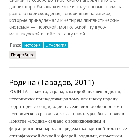
давних пор обитали кочевые и полукочевые племена
разного происхождения, говорившие на языках,
которые принадлежали к четырём лингвистическим
системам — тюркской, монгольской, тунгусо-
маньчжурской и тибето-тангутской.
Tags:
История
Этнология
Подробнее
о Кочевые племена
Родина (Тавадов, 2011)
РОДИНА — место, страна, в которой человек родился,
исторически принадлежащая тому или иному народу
территория с ее природой, населением, особенностями
исторического развития, языка и культуры, быта, нравов.
Понятие «Родина» связано с возникновением и
формированием народа в пределах конкретной земли с ее
специфической фауной и флорой, водными, сырьевыми,