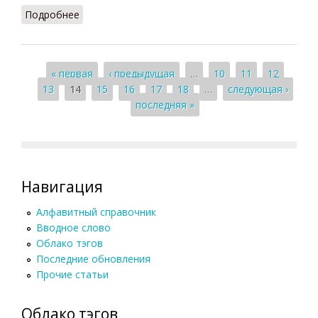
Подробнее
о Коренные народы (Тавадов, 2011)
Страницы
« первая
‹ предыдущая
…
10
11
12
13
14
15
16
17
18
…
следующая ›
последняя »
Навигация
Алфавитный справочник
Вводное слово
Облако тэгов
Последние обновления
Прочие статьи
Облако тэгов