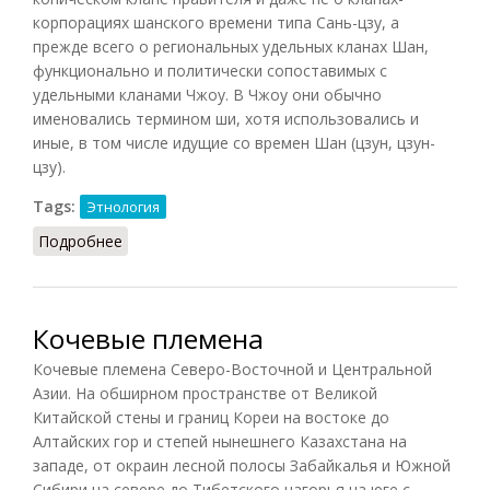
корпорациях шанского времени типа Сань-цзу, а
прежде всего о региональных удельных кланах Шан,
функционально и политически сопоставимых с
удельными кланами Чжоу. В Чжоу они обычно
именовались термином ши, хотя использовались и
иные, в том числе идущие со времен Шан (цзун, цзун-
цзу).
Tags:
Этнология
Подробнее
о Клан [в шанско-раннечжоуском Китае]
Кочевые племена
Кочевые племена Северо-Восточной и Центральной
Азии. На обширном пространстве от Великой
Китайской стены и границ Кореи на востоке до
Алтайских гор и степей нынешнего Казахстана на
западе, от окраин лесной полосы Забайкалья и Южной
Сибири на севере до Тибетского нагорья на юге с