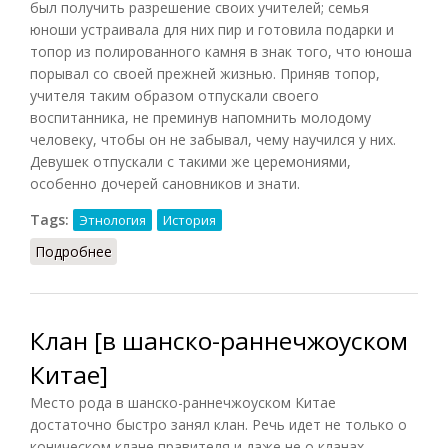
был получить разрешение своих учителей; семья
юноши устраивала для них пир и готовила подарки и
топор из полированного камня в знак того, что юноша
порывал со своей прежней жизнью. Приняв топор,
учителя таким образом отпускали своего
воспитанника, не преминув напомнить молодому
человеку, чтобы он не забывал, чему научился у них.
Девушек отпускали с такими же церемониями,
особенно дочерей сановников и знати.
Tags:
Этнология
История
Подробнее
о Брак [у ацтеков]
Клан [в шанско-раннечжоуском
Китае]
Место рода в шанско-раннечжоуском Китае
достаточно быстро занял клан. Речь идет не только о
коническом клане правителя и даже не о кланах-