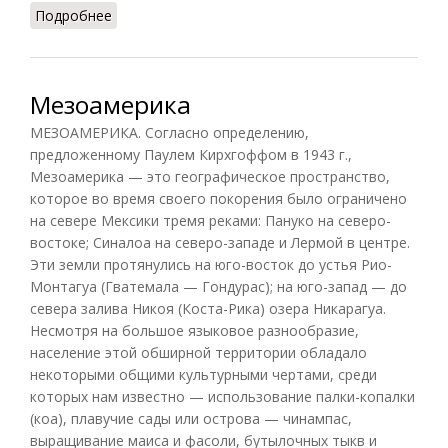
Подробнее
о Теотиуакан
Мезоамерика
МЕЗОАМЕРИКА. Согласно определению,
предложенному Паулем Кирхгоффом в 1943 г.,
Мезоамерика — это географическое пространство,
которое во время своего покорения было ограничено
на севере Мексики тремя реками: Пануко на северо-
востоке; Синалоа на северо-западе и Лермой в центре.
Эти земли протянулись на юго-восток до устья Рио-
Монтагуа (Гватемала — Гондурас); на юго-запад — до
севера залива Никоя (Коста-Рика) озера Никарагуа.
Несмотря на большое языковое разнообразие,
население этой обширной территории обладало
некоторыми общими культурными чертами, среди
которых нам известно — использование палки-копалки
(коа), плавучие сады или острова — чинампас,
выращивание маиса и фасоли, бутылочных тыкв и