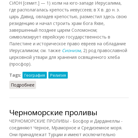
СИОН [семит.] — 1) холм на юго-западе Иерусалима,
где располагалась крепость иевуссеев; в X в. до н. э.
царь Давид, овладев крепостью, разместил здесь свою
резиденцию и начал строить храм бога Яхве,
завершенный позднее царем Соломоном;
символизирует еврейскую государственность в
Палестине и историческое право евреев на обладание
Иерусалимом; см. также
Сионизм
, 2) род православной
церковной утвари для хранения освященного хлеба
(просфор).
Tags:
География
Религия
Подробнее
о Сион
Черноморские проливы
ЧЕРНОМОРСКИЕ ПРОЛИВЫ - Босфор и Дарданеллы -
соединяют Черное, Мраморное и Средиземное моря.
Они принадлежат Турции и имеют исключительно