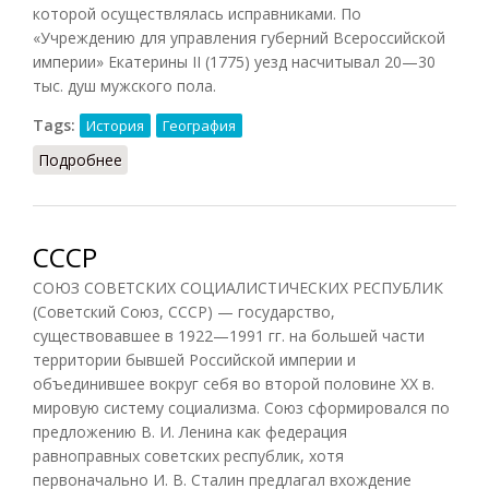
которой осуществлялась исправниками. По
«Учреждению для управления губерний Всероссийской
империи» Екатерины II (1775) уезд насчитывал 20—30
тыс. душ мужского пола.
Tags:
История
География
Подробнее
о Уезд
СССР
СОЮЗ СОВЕТСКИХ СОЦИАЛИСТИЧЕСКИХ РЕСПУБЛИК
(Советский Союз, СССР) — государство,
существовавшее в 1922—1991 гг. на большей части
территории бывшей Российской империи и
объединившее вокруг себя во второй половине XX в.
мировую систему социализма. Союз сформировался по
предложению В. И. Ленина как федерация
равноправных советских республик, хотя
первоначально И. В. Сталин предлагал вхождение