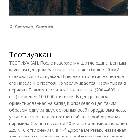
Я. Вермеер. Географ.
Теотиуакан
ТЕОТИУАКАН. После извержения Шитле единственным
крупным центром бассейна площадью более 20 км2
становится Теотиуакан. В первые столетия нашей эры
его население постоянно увеличивается, насчитывая в
периоды Тламимилольпа и Шолальпана (200—600 гг.
н.э.) не менее 100 000 жителей. В центре города,
ориентированная на запад и определяющая таким
образом одну из двух основных осей города, высилась,
установленная над естественной пещерой огромная
пирамида Солнца высотой 60 м и сторонами основания
225 м. С отклонением в 17° Дорога мертвых, названная
так ацтеками, протяженностью 4 км рассекает город с