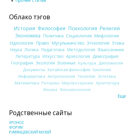
Прочие статьи
Облако тэгов
История
Философия
Психология
Религия
Экономика
Политика
Социология
Мифология
Идеология
Право
Мусульманство
Этнология
Этика
Наука
Логика
Педагогика
Методология
Языкознание
Литература
Искусство
Археология
Демография
География
Экология
Военные
Культура
Дипломатия
Документы
Китайская философия
Биология
Информатика
Антропология
Теология
Эстетика
Математика
Риторика
Мировоззрение
Архитектура
Физика
Феноменология
Еще
Родственные сайты
ХРОНОС
ФОРУМ
РУМЯНЦЕВСКИЙ МУЗЕЙ