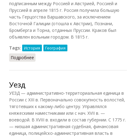
подписанным между Россией и Австрией, Россией и
Пруссией в апреле 1815 г. Россия получила большую
часть Герцогства Варшавского, за исключением
Восточной Галиции (отошла к Австрии), Познани,
Бромберга и Торна, отданных Пруссии. Краков был
объявлен вольным городом. В 1815 г.
Tags:
История
География
Подробнее
о Царство Польское
Уезд
УЕЗД — административно-территориальная единица в
России с XIII в. Первоначально совокупность волостей,
тяготевших к какому-либо центру. Управлялся
княжескими наместниками или с нач. XVII в. —
воеводой. В XVIII в. входили в состав губернии. С 1775 г.
— низшая административная судебная, финансовая
единица, полицейско-административная власть в