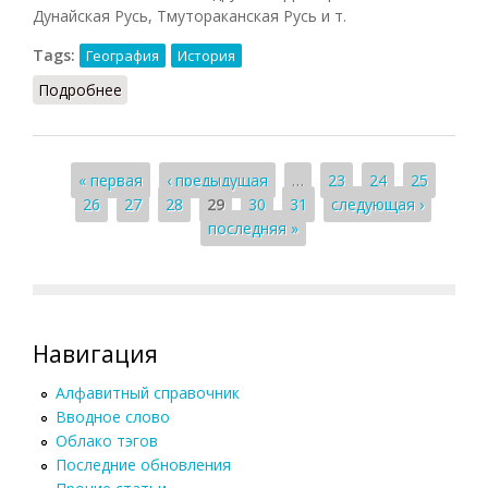
Дунайская Русь, Тмутораканская Русь и т.
Tags:
География
История
Подробнее
о Русь
Страницы
« первая
‹ предыдущая
…
23
24
25
26
27
28
29
30
31
следующая ›
последняя »
Навигация
Алфавитный справочник
Вводное слово
Облако тэгов
Последние обновления