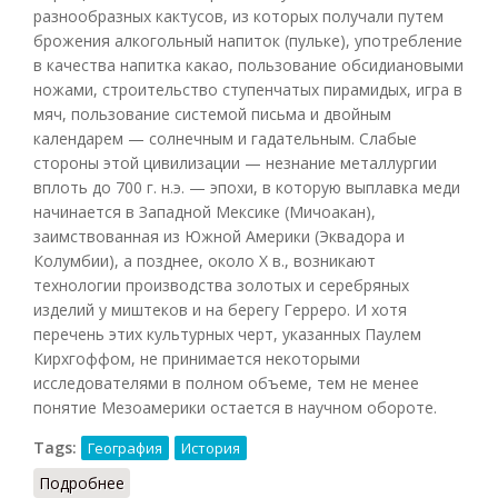
разнообразных кактусов, из которых получали путем
брожения алкогольный напиток (пульке), употребление
в качества напитка какао, пользование обсидиановыми
ножами, строительство ступенчатых пирамидых, игра в
мяч, пользование системой письма и двойным
календарем — солнечным и гадательным. Слабые
стороны этой цивилизации — незнание металлургии
вплоть до 700 г. н.э. — эпохи, в которую выплавка меди
начинается в Западной Мексике (Мичоакан),
заимствованная из Южной Америки (Эквадора и
Колумбии), а позднее, около X в., возникают
технологии производства золотых и серебряных
изделий у миштеков и на берегу Герреро. И хотя
перечень этих культурных черт, указанных Паулем
Кирхгоффом, не принимается некоторыми
исследователями в полном объеме, тем не менее
понятие Мезоамерики остается в научном обороте.
Tags:
География
История
Подробнее
о Мезоамерика