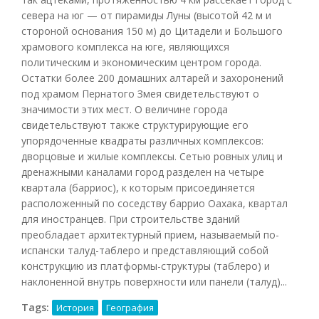
севера на юг — от пирамиды Луны (высотой 42 м и
стороной основания 150 м) до Цитадели и Большого
храмового комплекса на юге, являющихся
политическим и экономическим центром города.
Остатки более 200 домашних алтарей и захоронений
под храмом Пернатого Змея свидетельствуют о
значимости этих мест. О величине города
свидетельствуют также структурирующие его
упорядоченные квадраты различных комплексов:
дворцовые и жилые комплексы. Сетью ровных улиц и
дренажными каналами город разделен на четыре
квартала (барриос), к которым присоединяется
расположенный по соседству баррио Оахака, квартал
для иностранцев. При строительстве зданий
преобладает архитектурный прием, называемый по-
испански талуд-таблеро и представляющий собой
конструкцию из платформы-структуры (таблеро) и
наклоненной внутрь поверхности или панели (талуд)...
Tags:
История
География