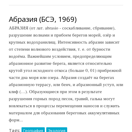
Абразия (БСЭ, 1969)
АБРАЗИЯ (от лат. abrasio - соскабливание, сбривание),
разрушение волнами и прибоем берегов морей, озёр и
крупных водохранилищ. Интенсивность абразии зависит
от степени волнового воздействия, т. е. от бурности
водоёма. Важнейшим условием, предопределяющим
абразионное развитие берега, является относительно
крутой угол исходного откоса (больше 0, 01) прибрежной
части дна моря или озера. Абразия создаёт на берегах
абразионную террасу, или бенч, и абразионный уступ, или
клиф (…). Образующиеся при этом в результате
разрушения горных пород песок, гравий, галька могут
вовлекаться в процессы перемещения наносов и служить
материалом для образования береговых аккумулятивных
форм...
Tags:
География
Экология