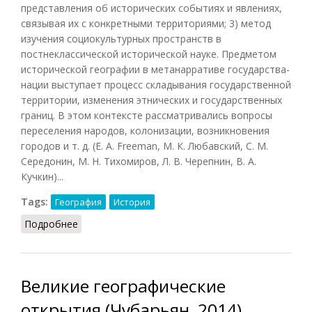
представления об исторических событиях и явлениях,
связывая их с конкретными территориями; 3) метод
изучения социокультурных пространств в
постнеклассической исторической науке. Предметом
исторической географии в метанарративе государства-
нации выступает процесс складывания государственной
территории, изменения этнических и государственных
границ. В этом контексте рассматривались вопросы
переселения народов, колонизации, возникновения
городов и т. д. (Е. A. Freeman, М. К. Любавский, С. М.
Середонин, М. Н. Тихомиров, Л. В. Черепнин, В. А.
Кучкин)...
Tags:
География
История
Подробнее
о География историческая (Чубарьян, 2014)
Великие географические
открытия (Чубарьян, 2014)