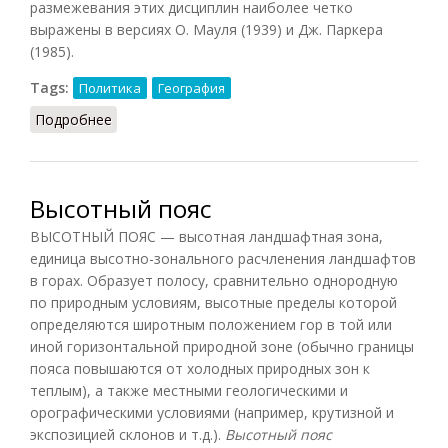
размежевания этих дисциплин наиболее четко
выражены в версиях О. Мауля (1939) и Дж. Паркера
(1985).
Tags:
Политика
География
Подробнее
о Геополитика (НФЭ, 2010)
Высотный пояс
ВЫСОТНЫЙ ПОЯС — высотная ландшафтная зона,
единица высотно-зонального расчленения ландшафтов
в горах. Образует полосу, сравнительно однородную
по природным условиям, высотные пределы которой
определяются широтным положением гор в той или
иной горизонтальной природной зоне (обычно границы
пояса повышаются от холодных природных зон к
теплым), а также местными геологическими и
орографическими условиями (например, крутизной и
экспозицией склонов и т.д.).
Высотный пояс