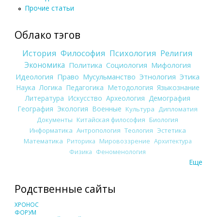
Прочие статьи
Облако тэгов
История
Философия
Психология
Религия
Экономика
Политика
Социология
Мифология
Идеология
Право
Мусульманство
Этнология
Этика
Наука
Логика
Педагогика
Методология
Языкознание
Литература
Искусство
Археология
Демография
География
Экология
Военные
Культура
Дипломатия
Документы
Китайская философия
Биология
Информатика
Антропология
Теология
Эстетика
Математика
Риторика
Мировоззрение
Архитектура
Физика
Феноменология
Еще
Родственные сайты
ХРОНОС
ФОРУМ