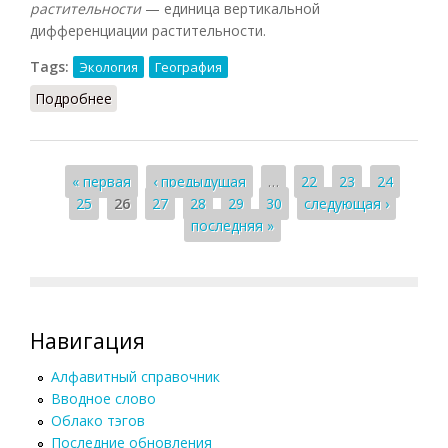
растительности
— единица вертикальной
дифференциации растительности.
Tags:
Экология
География
Подробнее
о Высотный пояс
Страницы
« первая
‹ предыдущая
…
22
23
24
25
26
27
28
29
30
следующая ›
последняя »
Навигация
Алфавитный справочник
Вводное слово
Облако тэгов
Последние обновления