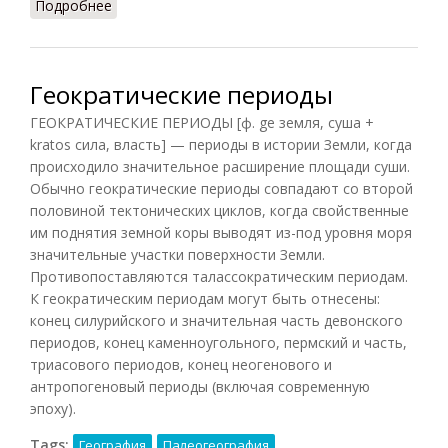
Подробнее
о Гондвана
Геократические периоды
ГЕОКРАТИЧЕСКИЕ ПЕРИОДЫ [ф. ge земля, суша +
kratos сила, власть] — периоды в истории Земли, когда
происходило значительное расширение площади суши.
Обычно геократические периоды совпадают со второй
половиной тектонических циклов, когда свойственные
им поднятия земной коры выводят из-под уровня моря
значительные участки поверхности Земли.
Противопоставляются талассократическим периодам.
К геократическим периодам могут быть отнесены:
конец силурийского и значительная часть девонского
периодов, конец каменноугольного, пермский и часть,
триасового периодов, конец неогенового и
антропогеновый периоды (включая современную
эпоху).
Tags:
География
Палеогеография