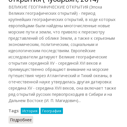
ВЕЛИКИЕ ГЕОГРАФИЧЕСКИЕ ОТКРЫТИЯ (Эпоха
Великих географических открытий) - период
крупнейших географических открытий, в ходе которых
европейцами были найдены многочисленные новые
морские пути и земли, что привело к пересмотру
представлений об облике Земли, а также к серьезным
экономическим, политическим, социальным и
идеологическим последствиям. Европейские
исследователи датируют Великие географические
открытия серединой XV - серединой XVI веков и
преимущественно обращают внимание на морские
путешествия через Атлантический и Тихий океаны, в
отечественной науке утвердилась другая датировка:
середина XV - середина XVII веков, она включает также
ряд открытий русских первопроходцев в Сибири и на
Дальнем Востоке (И. П. Магидович)...
Tags:
История
География
Подробнее
о Великие географические открытия (Чубарьян,
2014)