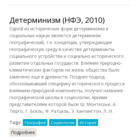
Детерминизм (НФЭ, 2010)
Одной из исторических форм детерминизма в
социальных науках является детерминизм
географический, т.е. концепции, утверждающие
географическую среду в качестве детерминанты
социального устройства и социально-исторического
развития отдельных государств. Влияние природно-
климатических факторов на жизнь общества было
замечено еще в древности. Позднее подход,
обосновывавший специфику исторического процесса
влиянием природной компоненты, получил название
географической школы в социологии, яркими
представителями которой были Ш. Монтескье, А.
Тюрго, Г. Бокль, Ф. Ратцель, Э. Хантингтон, Л. И.
Tags:
География
Социология
История
Подробнее
о Детерминизм (НФЭ, 2010)