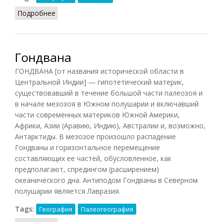
Подробнее
о Абразия (БСЭ, 1969)
Гондвана
ГОНДВАНА [от названия исторической области в
Центральной Индии] — гипотетический материк,
существовавший в течение большой части палеозоя и
в начале мезозоя в Южном полушарии и включавший
части современных материков Южной Америки,
Африки, Азии (Аравию, Индию), Австралии и, возможно,
Антарктиды. В мезозое произошло распадение
Гондваны и горизонтальное перемещение
составляющих ее частей, обусловленное, как
предполагают, спредингом (расширением)
океанического дна. Антиподом Гондваны в Северном
полушарии является Лавразия.
Tags:
География
Палеогеография