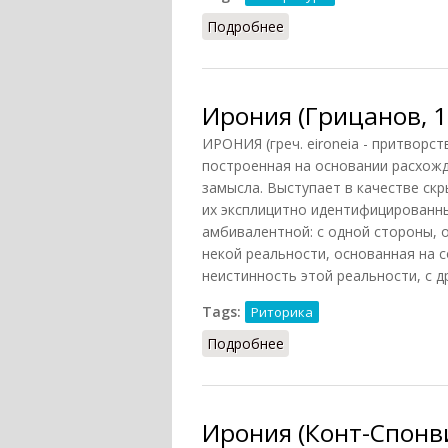
Подробнее
о Ирония (на примерах
Ирония (Грицанов, 1
ИРОНИЯ (греч. eironeia - притворс
построенная на основании расхожд
замысла. Выступает в качестве скр
их эксплицитно идентифицированны
амбивалентной: с одной стороны, 
некой реальности, основанная на 
неистинность этой реальности, с др
Tags:
Риторика
Подробнее
о Ирония (Грицанов, 19
Ирония (Конт-Спонви