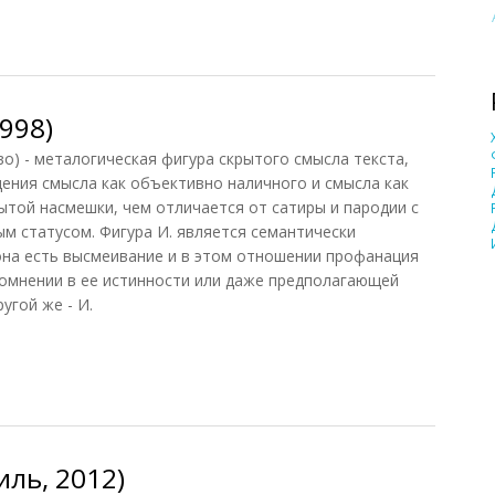
 из Лермонтова)
998)
тво) - металогическая фигура скрытого смысла текста,
ения смысла как объективно наличного и смысла как
ытой насмешки, чем отличается от сатиры и пародии с
м статусом. Фигура И. является семантически
она есть высмеивание и в этом отношении профанация
сомнении в ее истинности или даже предполагающей
угой же - И.
98)
ль, 2012)