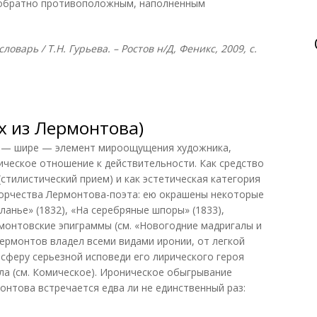
 обратно противоположным, наполненным
оварь / Т.Н. Гурьева. – Ростов н/Д, Феникс, 2009, с.
х из Лермонтова)
и — шире — элемент мироощущения художника,
ческое отношение к действительности. Как средство
стилистический прием) и как эстетическая категория
ворчества Лермонтова-поэта: ею окрашены некоторые
ланье» (1832), «На серебряные шпоры» (1833),
рмонтовские эпиграммы (см. «Новогодние мадригалы и
ермонтов владел всеми видами иронии, от легкой
 сферу серьезной исповеди его лирического героя
ла (см. Комическое). Ироническое обыгрывание
онтова встречается едва ли не единственный раз: