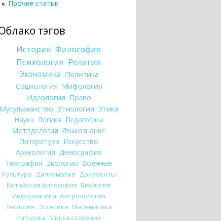
Прочие статьи
Облако тэгов
История
Философия
Психология
Религия
Экономика
Политика
Социология
Мифология
Идеология
Право
Мусульманство
Этнология
Этика
Наука
Логика
Педагогика
Методология
Языкознание
Литература
Искусство
Археология
Демография
География
Экология
Военные
Культура
Дипломатия
Документы
Китайская философия
Биология
Информатика
Антропология
Теология
Эстетика
Математика
Риторика
Мировоззрение