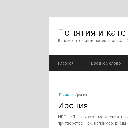
Понятия и кате
Вспомогательный проект портала
Главная
Вводное слово
Вы здесь
Главная
» Ирония
Ирония
ИРОНИЯ — выражение мнения, взгл
притворстве. Так, например, внеш