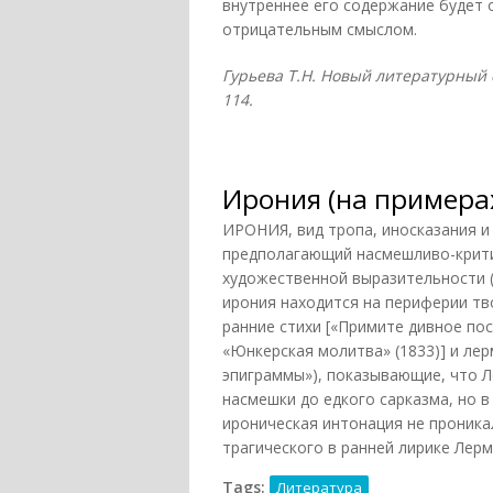
внутреннее его содержание будет
отрицательным смыслом.
Гурьева Т.Н. Новый литературный сл
114.
Ирония (на примера
ИРОНИЯ, вид тропа, иносказания 
предполагающий насмешливо-крити
художественной выразительности (
ирония находится на периферии т
ранние стихи [«Примите дивное пос
«Юнкерская молитва» (1833)] и ле
эпиграммы»), показывающие, что Л
насмешки до едкого сарказма, но в
ироническая интонация не проника
трагического в ранней лирике Лерм
Tags:
Литература