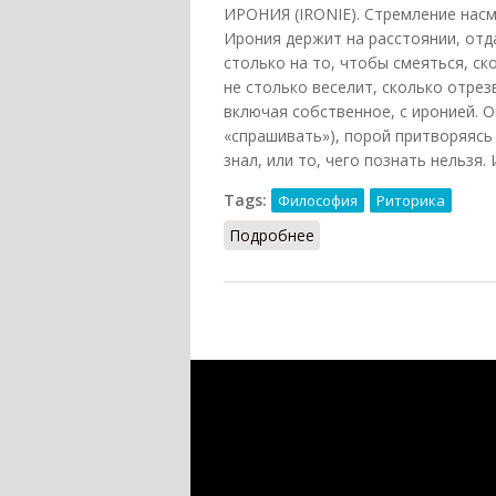
ИРОНИЯ (IRONIE). Стремление насм
Ирония держит на расстоянии, отд
столько на то, чтобы смеяться, ск
не столько веселит, сколько отрез
включая собственное, с иронией. О
«спрашивать»), порой притворяясь
знал, или то, чего познать нельзя
Tags:
Философия
Риторика
Подробнее
о Ирония (Конт-Спонвил