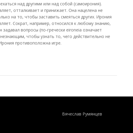
ехаться над другими или над собой (самоирония).
аляет, отталкивает и принижает. Она нацелена не
олько на то, чтобы заставить смеяться других. Ирония
вляет. Сократ, например, относился к любому знанию,
н задавал вопросы (по-гречески eironeia означает
 незнающим, чтобы узнать то, чего действительно не
. Ирония противоположна игре.
ь, 2012)
Понятия И Категории - Исторический Проект ХРОНОС
WEB-редактор
Вячеслав Румянцев