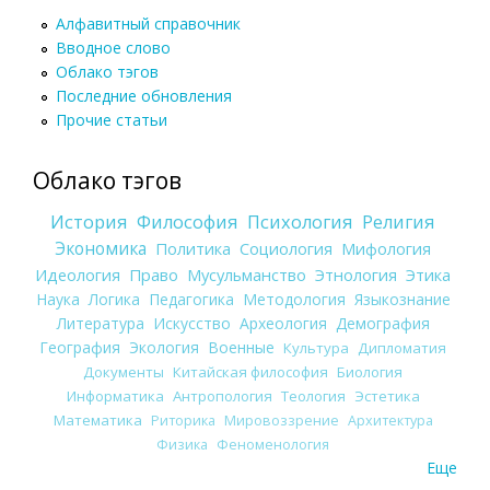
Алфавитный справочник
Вводное слово
Облако тэгов
Последние обновления
Прочие статьи
Облако тэгов
История
Философия
Психология
Религия
Экономика
Политика
Социология
Мифология
Идеология
Право
Мусульманство
Этнология
Этика
Наука
Логика
Педагогика
Методология
Языкознание
Литература
Искусство
Археология
Демография
География
Экология
Военные
Культура
Дипломатия
Документы
Китайская философия
Биология
Информатика
Антропология
Теология
Эстетика
Математика
Риторика
Мировоззрение
Архитектура
Физика
Феноменология
Еще