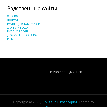
Родственные сайты
ХРОНОС
ФОРУМ
РУМЯНЦЕВСКИЙ МУЗЕЙ
ДО 1917 ГОДА
РУССКОЕ ПОЛЕ
ДОКУМЕНТЫ XX ВЕКА
ИЗМЫ
Понятия И Категории - Исторический Проект ХРОНОС
WEB-редактор
Вячеслав Румянцев
Copyright © 2026,
Понятия и категории
. Theme by