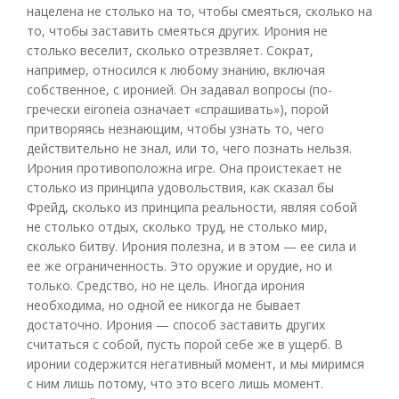
нацелена не столько на то, чтобы смеяться, сколько на
то, чтобы заставить смеяться других. Ирония не
столько веселит, сколько отрезвляет. Сократ,
например, относился к любому знанию, включая
собственное, с иронией. Он задавал вопросы (по-
гречески eironeia означает «спрашивать»), порой
притворяясь незнающим, чтобы узнать то, чего
действительно не знал, или то, чего познать нельзя.
Ирония противоположна игре. Она проистекает не
столько из принципа удовольствия, как сказал бы
Фрейд, сколько из принципа реальности, являя собой
не столько отдых, сколько труд, не столько мир,
сколько битву. Ирония полезна, и в этом — ее сила и
ее же ограниченность. Это оружие и орудие, но и
только. Средство, но не цель. Иногда ирония
необходима, но одной ее никогда не бывает
достаточно. Ирония — способ заставить других
считаться с собой, пусть порой себе же в ущерб. В
иронии содержится негативный момент, и мы миримся
с ним лишь потому, что это всего лишь момент.