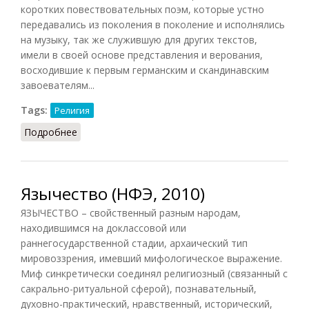
коротких повествовательных поэм, которые устно
передавались из поколения в поколение и исполнялись
на музыку, так же служившую для других текстов,
имели в своей основе представления и верования,
восходившие к первым германским и скандинавским
завоевателям...
Tags:
Религия
Подробнее
о «Старая» религия в Англии
Язычество (НФЭ, 2010)
ЯЗЫЧЕСТВО – свойственный разным народам,
находившимся на доклассовой или
раннегосударственной стадии, архаический тип
мировоззрения, имевший мифологическое выражение.
Миф синкретически соединял религиозный (связанный с
сакрально-ритуальной сферой), познавательный,
духовно-практический, нравственный, исторический,