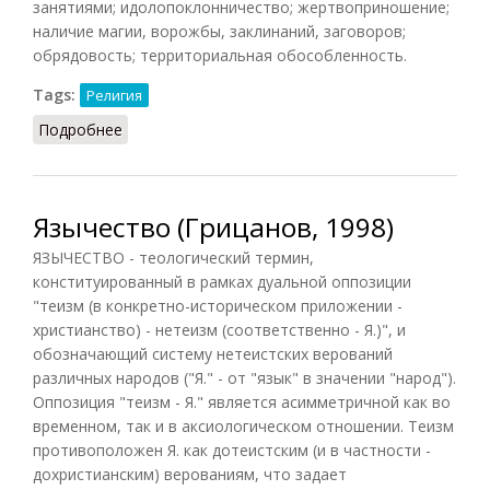
занятиями; идолопоклонничество; жертвоприношение;
наличие магии, ворожбы, заклинаний, заговоров;
обрядовость; территориальная обособленность.
Tags:
Религия
Подробнее
о Язычество (Лопухов, 2013)
Язычество (Грицанов, 1998)
ЯЗЫЧЕСТВО - теологический термин,
конституированный в рамках дуальной оппозиции
"теизм (в конкретно-историческом приложении -
христианство) - нетеизм (соответственно - Я.)", и
обозначающий систему нетеистских верований
различных народов ("Я." - от "язык" в значении "народ").
Оппозиция "теизм - Я." является асимметричной как во
временном, так и в аксиологическом отношении. Теизм
противоположен Я. как дотеистским (и в частности -
дохристианским) верованиям, что задает