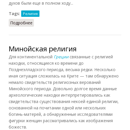
духов были еще в полном ходу...
Tags:
Религия
Подробнее
о Язычество в Древнем Риме
Минойская религия
Для континентальной
Греции
связанные с религией
находки, относящиеся ко времени до
Позднеэлладского периода, весьма редки. Несколько
иная ситуация сложилась на Крите — там обнаружено
немало свидетельств религиозных верований
Минойского периода. Довольно долгое время данные
археологические находки интерпретировались как
свидетельства существования некоей единой религии,
основанной на почитании одной или нескольких
богинь-матерей, а обнаруженные исследователями
фигурки женщин рассматривались как изображения
божеств.