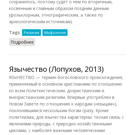
сохранилось, поэтому судят о нем по вторичным,
косвенным и главным образом поздним данным
(фольклорным, этнографическим, а также по
археологическим источникам).
Tags:
Религия
Мифология
Подробнее
о Язычество славяно-русского общества
Язычество (Лопухов, 2013)
ЯЗЫЧЕСТВО — термин богословского происхождения,
применяемый в основном христианами по отношению
ко всем политеистическим, дохристианским и
внехристианским религиям. Впервые употреблен в
Новом Завете по отношению к народам («языцам»),
поклонявшимся нескольким богам сразу. Кроме
политеизма, для язычества характерны: тесная связь с
явлениями природы, с природно-хозяйственными
циклами, с наиболее важными человеческими