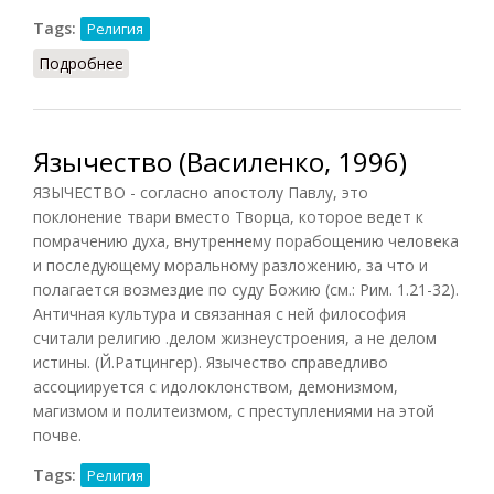
Tags:
Религия
Подробнее
о Минойская религия
Язычество (Василенко, 1996)
ЯЗЫЧЕСТВО - согласно апостолу Павлу, это
поклонение твари вместо Творца, которое ведет к
помрачению духа, внутреннему порабощению человека
и последующему моральному разложению, за что и
полагается возмездие по суду Божию (см.: Рим. 1.21-32).
Античная культура и связанная с ней философия
считали религию .делом жизнеустроения, а не делом
истины. (Й.Ратцингер). Язычество справедливо
ассоциируется с идолоклонством, демонизмом,
магизмом и политеизмом, с преступлениями на этой
почве.
Tags:
Религия