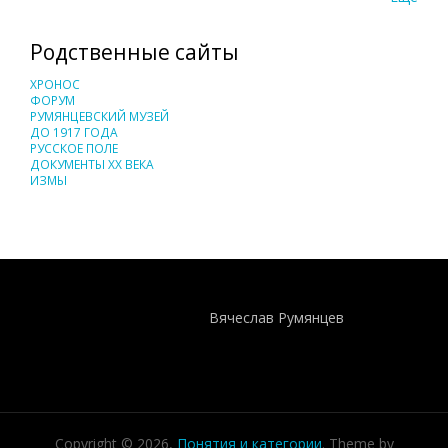
Родственные сайты
ХРОНОС
ФОРУМ
РУМЯНЦЕВСКИЙ МУЗЕЙ
ДО 1917 ГОДА
РУССКОЕ ПОЛЕ
ДОКУМЕНТЫ XX ВЕКА
ИЗМЫ
Понятия И Категории - Исторический Проект ХРОНОС
WEB-редактор
Вячеслав Румянцев
Copyright © 2026,
Понятия и категории
. Theme by