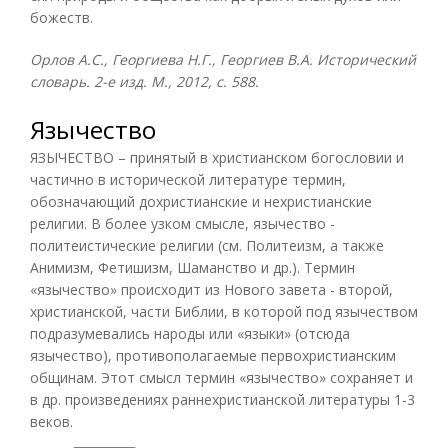
божеств.
Орлов А.С., Георгиева Н.Г., Георгиев В.А. Исторический
словарь. 2-е изд. М., 2012, с. 588.
Язычество
ЯЗЫЧЕСТВО – принятый в христианском богословии и
частично в исторической литературе термин,
обозначающий дохристианские и нехристианские
религии. В более узком смысле, язычество -
политеистические религии (см. Политеизм, а также
Анимизм, Фетишизм, Шаманство и др.). Термин
«язычество» происходит из Нового завета - второй,
христианской, части Библии, в которой под язычеством
подразумевались народы или «языки» (отсюда
язычество), противополагаемые первохристианским
общинам. Этот смысл термин «язычество» сохраняет и
в др. произведениях раннехристианской литературы 1-3
веков.