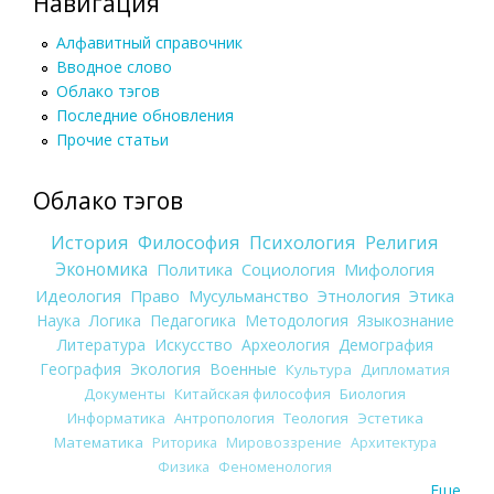
Навигация
Алфавитный справочник
Вводное слово
Облако тэгов
Последние обновления
Прочие статьи
Облако тэгов
История
Философия
Психология
Религия
Экономика
Политика
Социология
Мифология
Идеология
Право
Мусульманство
Этнология
Этика
Наука
Логика
Педагогика
Методология
Языкознание
Литература
Искусство
Археология
Демография
География
Экология
Военные
Культура
Дипломатия
Документы
Китайская философия
Биология
Информатика
Антропология
Теология
Эстетика
Математика
Риторика
Мировоззрение
Архитектура
Физика
Феноменология
Еще