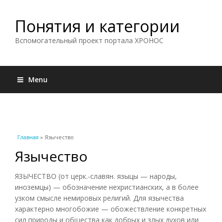
Понятия и категории
Вспомогательный проект портала ХРОНОС
Menu
Вы здесь
Главная
» Язычество
Язычество
ЯЗЫЧЕСТВО (от церк.-славян. языцы — народы,
иноземцы) — обозначение нехристианских, а в более
узком смысле немировых религий. Для язычества
характерно многобожие — обожествление конкретных
сил природы и общества как добрых и злых духов или