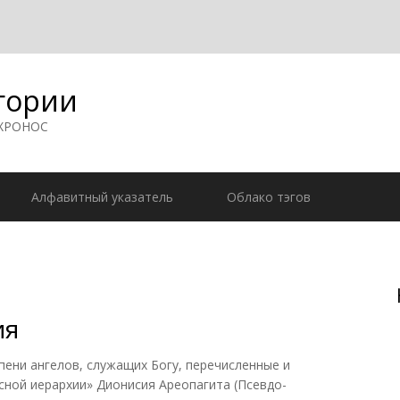
гории
 ХРОНОС
Алфавитный указатель
Облако тэгов
ия
ени ангелов, служащих Богу, перечисленные и
сной иерархии» Дионисия Ареопагита (Псевдо-