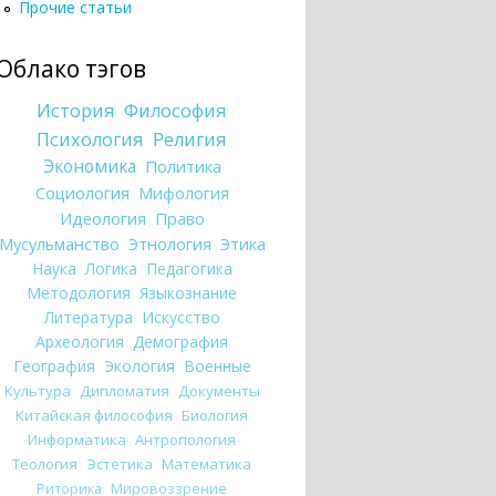
Прочие статьи
Облако тэгов
История
Философия
Психология
Религия
Экономика
Политика
Социология
Мифология
Идеология
Право
Мусульманство
Этнология
Этика
Наука
Логика
Педагогика
Методология
Языкознание
Литература
Искусство
Археология
Демография
География
Экология
Военные
Культура
Дипломатия
Документы
Китайская философия
Биология
Информатика
Антропология
Теология
Эстетика
Математика
Риторика
Мировоззрение