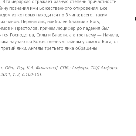
а. Эта иерархия отражает разную степень причастности
убину познания ими Божественного откровения. Все
ждом из которых находится по 3 чина; всего, таким
их чинов. Первый лик, наиболее близкий к Богу,
имов и Престолов, причем Люцифер до падения был
тся Господства, Силы и Власти, а к третьему — Начала,
 лика научаются Божественным тайнам у самого Бога, от
 третий лики. Ангелы третьего лика обращены
ост. Общ. Ред. К.А. Филатова]. СПб.: Амфора. ТИД Амфора:
11, т. 2, с.100-101.