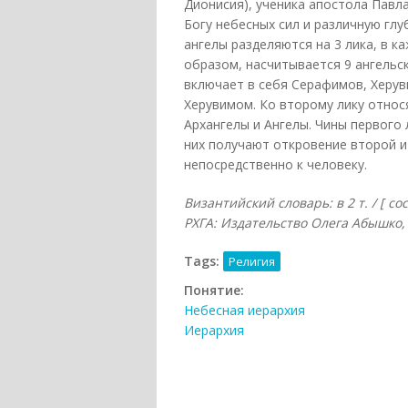
Дионисия), ученика апостола Павл
Богу небесных сил и различную гл
ангелы разделяются на 3 лика, в ка
образом, насчитывается 9 ангельск
включает в себя Серафимов, Херув
Херувимом. Ко второму лику относя
Архангелы и Ангелы. Чины первого
них получают откровение второй и
непосредственно к человеку.
Византийский словарь: в 2 т. / [ с
РХГА: Издательство Олега Абышко, 20
Tags:
Религия
Понятие:
Небесная иерархия
Иерархия