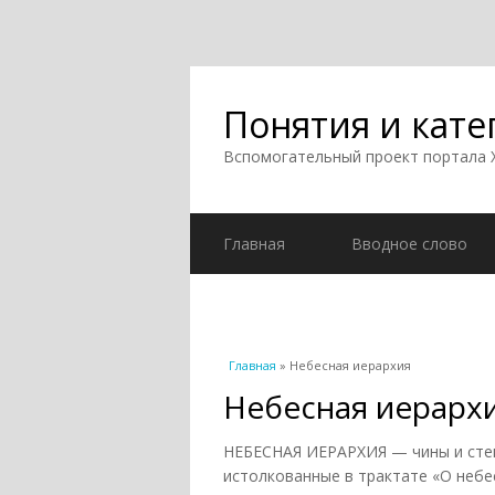
Понятия и кате
Вспомогательный проект портала
Главная
Вводное слово
Вы здесь
Главная
» Небесная иерархия
Небесная иерарх
НЕБЕСНАЯ ИЕРАРХИЯ — чины и степ
истолкованные в трактате «О небе