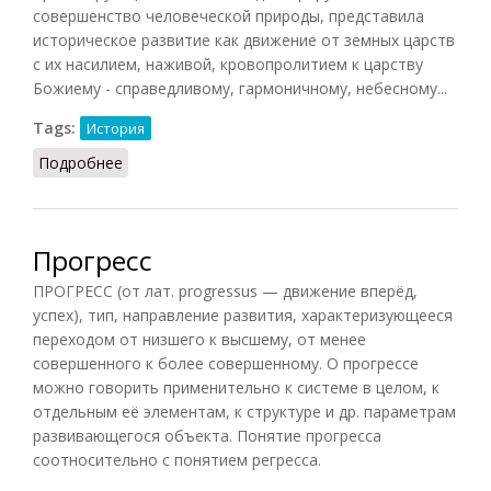
совершенство человеческой природы, представила
историческое развитие как движение от земных царств
с их насилием, наживой, кровопролитием к царству
Божиему - справедливому, гармоничному, небесному...
Tags:
История
Подробнее
о Прогресса теория в истории
Прогресс
ПРОГРЕСС (от лат. progressus — движение вперёд,
успех), тип, направление развития, характеризующееся
переходом от низшего к высшему, от менее
совершенного к более совершенному. О прогрессе
можно говорить применительно к системе в целом, к
отдельным её элементам, к структуре и др. параметрам
развивающегося объекта. Понятие прогресса
соотносительно с понятием регресса.