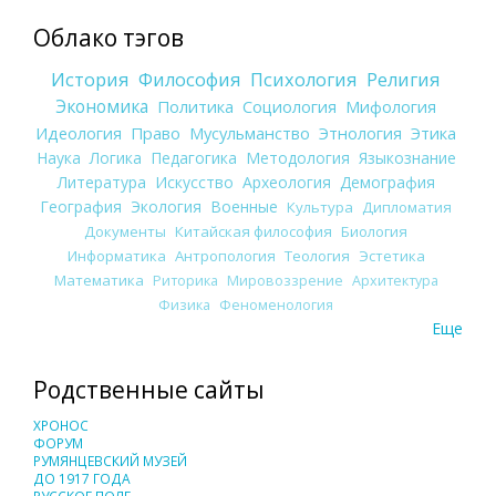
Облако тэгов
История
Философия
Психология
Религия
Экономика
Политика
Социология
Мифология
Идеология
Право
Мусульманство
Этнология
Этика
Наука
Логика
Педагогика
Методология
Языкознание
Литература
Искусство
Археология
Демография
География
Экология
Военные
Культура
Дипломатия
Документы
Китайская философия
Биология
Информатика
Антропология
Теология
Эстетика
Математика
Риторика
Мировоззрение
Архитектура
Физика
Феноменология
Еще
Родственные сайты
ХРОНОС
ФОРУМ
РУМЯНЦЕВСКИЙ МУЗЕЙ
ДО 1917 ГОДА