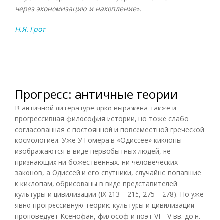
через экономизацию и накопление».
Н.Я. Грот
Прогресс: античные теории
В античной литературе ярко выражена также и
прогрессивная философия истории, но тоже слабо
согласованная с постоянной и повсеместной греческой
космологией. Уже У Гомера в «Одиссее» киклопы
изображаются в виде первобытных людей, не
признающих ни божественных, ни человеческих
законов, а Одиссей и его спутники, случайно попавшие
к киклопам, обрисованы в виде представителей
культуры и цивилизации (IX 213—215, 275—278). Но уже
явно прогрессивную теорию культуры и цивилизации
проповедует Ксенофан, философ и поэт VI—V вв. до н.