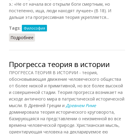
э.: «Не от начала все открыли боги смертным, но
постепенно, ища, люди находят лучшее» (В 18). И
дальше эта прогрессивная теория укрепляется...
Tags:
Философия
Подробнее
о Прогресс: античные теории
Прогресса теория в истории
ПРОГРЕССА ТЕОРИЯ В ИСТОРИИ - теория,
обосновывающая движение человеческого общества
от более низкой и примитивной, но все более высокой
и совершенной стадии. Теория прогресса возникает на
исходе античного мира в патристической исторической
мысли. В Древней Греции и
Древнем Риме
доминировала теория исторического круговорота,
базирующаяся на представлении о неизменной во все
времена человеческой природе. Христианская мысль,
ориентирующая человека на декларируемое ею