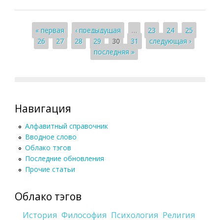
Страницы
« первая
‹ предыдущая
…
23
24
25
26
27
28
29
30
31
следующая ›
последняя »
Навигация
Алфавитный справочник
Вводное слово
Облако тэгов
Последние обновления
Прочие статьи
Облако тэгов
История
Философия
Психология
Религия