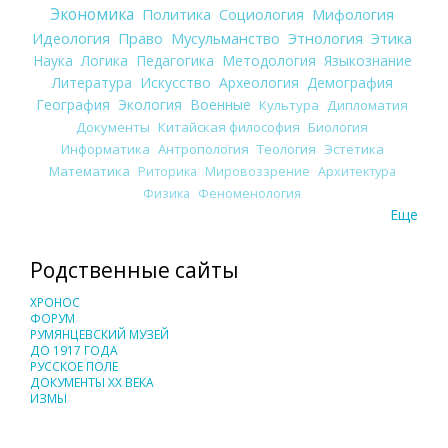
Экономика
Политика
Социология
Мифология
Идеология
Право
Мусульманство
Этнология
Этика
Наука
Логика
Педагогика
Методология
Языкознание
Литература
Искусство
Археология
Демография
География
Экология
Военные
Культура
Дипломатия
Документы
Китайская философия
Биология
Информатика
Антропология
Теология
Эстетика
Математика
Риторика
Мировоззрение
Архитектура
Физика
Феноменология
Еще
Родственные сайты
ХРОНОС
ФОРУМ
РУМЯНЦЕВСКИЙ МУЗЕЙ
ДО 1917 ГОДА
РУССКОЕ ПОЛЕ
ДОКУМЕНТЫ XX ВЕКА
ИЗМЫ