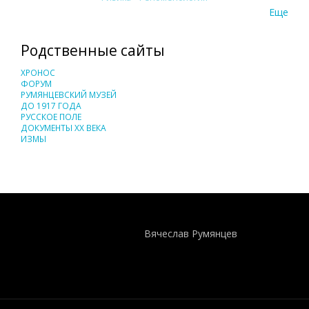
Еще
Родственные сайты
ХРОНОС
ФОРУМ
РУМЯНЦЕВСКИЙ МУЗЕЙ
ДО 1917 ГОДА
РУССКОЕ ПОЛЕ
ДОКУМЕНТЫ XX ВЕКА
ИЗМЫ
Понятия И Категории - Исторический Проект ХРОНОС
WEB-редактор
Вячеслав Румянцев