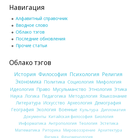
Навигация
Алфавитный справочник
Вводное слово
Облако тэгов
Последние обновления
Прочие статьи
Облако тэгов
История
Философия
Психология
Религия
Экономика
Политика
Социология
Мифология
Идеология
Право
Мусульманство
Этнология
Этика
Наука
Логика
Педагогика
Методология
Языкознание
Литература
Искусство
Археология
Демография
География
Экология
Военные
Культура
Дипломатия
Документы
Китайская философия
Биология
Информатика
Антропология
Теология
Эстетика
Математика
Риторика
Мировоззрение
Архитектура
Физика
Феноменология