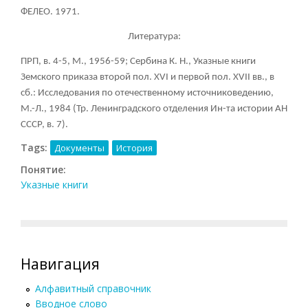
ФЕЛЕО. 1971.
Литература:
ПРП, в. 4-5, М., 1956-59; Сербина К. Н., Указные книги
Земского приказа второй пол. XVI и первой пол. XVII вв., в
сб.: Исследования по отечественному источниковедению,
М.-Л., 1984 (Тр. Ленинградского отделения Ин-та истории АН
СССР, в. 7).
Tags:
Документы
История
Понятие:
Указные книги
Навигация
Алфавитный справочник
Вводное слово