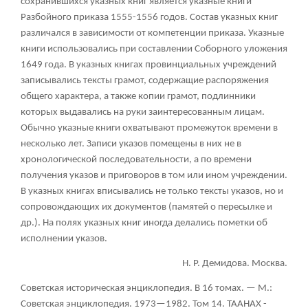
сохранившихся указных книг является указные книги
Разбойного приказа 1555-1556 годов. Состав указных книг
различался в зависимости от компетенции приказа. Указные
книги использовались при составлении Соборного уложения
1649 года. В указных книгах провинциальных учреждений
записывались тексты грамот, содержащие распоряжения
общего характера, а также копии грамот, подлинники
которых выдавались на руки заинтересованным лицам.
Обычно указные книги охватывают промежуток времени в
несколько лет. Записи указов помещены в них не в
хронологической последовательности, а по времени
получения указов и приговоров в том или ином учреждении.
В указных книгах вписывались не только тексты указов, но и
сопровождающих их документов (памятей о пересылке и
др.). На полях указных книг иногда делались пометки об
исполнении указов.
Н. P. Демидова. Москва.
Советская историческая энциклопедия. В 16 томах. — М.:
Советская энциклопедия. 1973—1982. Том 14. ТААНАХ -