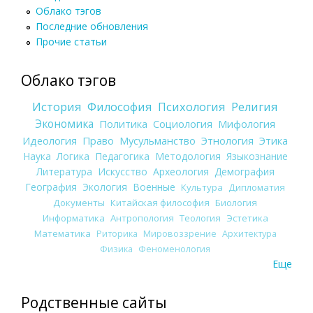
Облако тэгов
Последние обновления
Прочие статьи
Облако тэгов
История
Философия
Психология
Религия
Экономика
Политика
Социология
Мифология
Идеология
Право
Мусульманство
Этнология
Этика
Наука
Логика
Педагогика
Методология
Языкознание
Литература
Искусство
Археология
Демография
География
Экология
Военные
Культура
Дипломатия
Документы
Китайская философия
Биология
Информатика
Антропология
Теология
Эстетика
Математика
Риторика
Мировоззрение
Архитектура
Физика
Феноменология
Еще
Родственные сайты