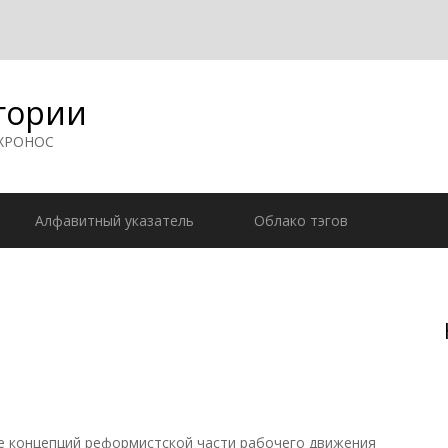
гории
 ХРОНОС
Алфавитный указатель
Облако тэгов
онцепций реформистской части рабочего движения