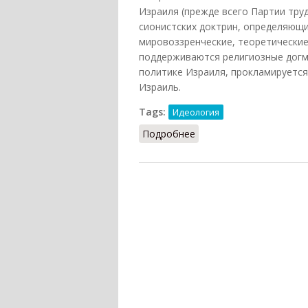
Израиля (прежде всего Партии труд
сионистских доктрин, определяющих
мировоззренческие, теоретические
поддерживаются религиозные догм
политике Израиля, прокламируетс
Израиль.
Tags:
Идеология
Подробнее
о Социал-сионизм