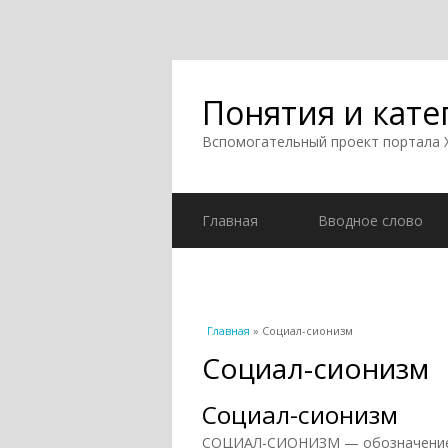
Понятия и кате
Вспомогательный проект портала
Главная
Вводное слово
Вы здесь
Главная
» Социал-сионизм
Социал-сионизм
Социал-сионизм
СОЦИАЛ-СИОНИЗМ — обозначение к