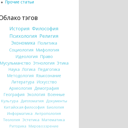
Прочие статьи
Облако тэгов
История
Философия
Психология
Религия
Экономика
Политика
Социология
Мифология
Идеология
Право
Мусульманство
Этнология
Этика
Наука
Логика
Педагогика
Методология
Языкознание
Литература
Искусство
Археология
Демография
География
Экология
Военные
Культура
Дипломатия
Документы
Китайская философия
Биология
Информатика
Антропология
Теология
Эстетика
Математика
Риторика
Мировоззрение