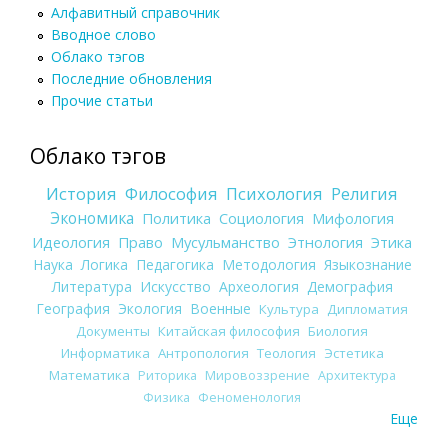
Алфавитный справочник
Вводное слово
Облако тэгов
Последние обновления
Прочие статьи
Облако тэгов
История
Философия
Психология
Религия
Экономика
Политика
Социология
Мифология
Идеология
Право
Мусульманство
Этнология
Этика
Наука
Логика
Педагогика
Методология
Языкознание
Литература
Искусство
Археология
Демография
География
Экология
Военные
Культура
Дипломатия
Документы
Китайская философия
Биология
Информатика
Антропология
Теология
Эстетика
Математика
Риторика
Мировоззрение
Архитектура
Физика
Феноменология
Еще