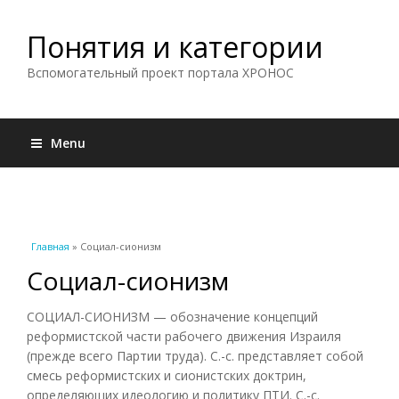
Понятия и категории
Вспомогательный проект портала ХРОНОС
Menu
Вы здесь
Главная
» Социал-сионизм
Социал-сионизм
СОЦИАЛ-СИОНИЗМ — обозначение концепций
реформистской части рабочего движения Израиля
(прежде всего Партии труда). С.-с. представляет собой
смесь реформистских и сионистских доктрин,
определяющих идеологию и политику ПТИ. С.-с.