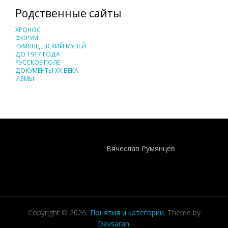
Родственные сайты
ХРОНОС
ФОРУМ
РУМЯНЦЕВСКИЙ МУЗЕЙ
ДО 1917 ГОДА
РУССКОЕ ПОЛЕ
ДОКУМЕНТЫ XX ВЕКА
ИЗМЫ
Понятия И Категории - Исторический Проект ХРОНОС
WEB-редактор
Вячеслав Румянцев
Copyright © 2026,
Понятия и категории
. Theme by
Devsaran
.