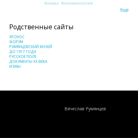
Физика
Феноменология
Еще
Родственные сайты
ХРОНОС
ФОРУМ
РУМЯНЦЕВСКИЙ МУЗЕЙ
ДО 1917 ГОДА
РУССКОЕ ПОЛЕ
ДОКУМЕНТЫ XX ВЕКА
ИЗМЫ
Понятия И Категории - Исторический Проект ХРОНОС
WEB-редактор
Вячеслав Румянцев