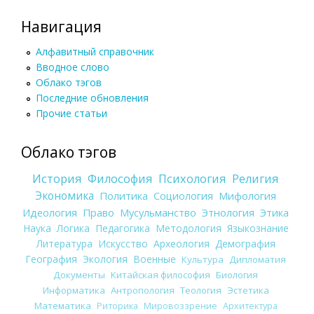
Навигация
Алфавитный справочник
Вводное слово
Облако тэгов
Последние обновления
Прочие статьи
Облако тэгов
История
Философия
Психология
Религия
Экономика
Политика
Социология
Мифология
Идеология
Право
Мусульманство
Этнология
Этика
Наука
Логика
Педагогика
Методология
Языкознание
Литература
Искусство
Археология
Демография
География
Экология
Военные
Культура
Дипломатия
Документы
Китайская философия
Биология
Информатика
Антропология
Теология
Эстетика
Математика
Риторика
Мировоззрение
Архитектура