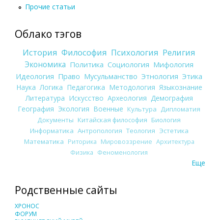
Прочие статьи
Облако тэгов
История
Философия
Психология
Религия
Экономика
Политика
Социология
Мифология
Идеология
Право
Мусульманство
Этнология
Этика
Наука
Логика
Педагогика
Методология
Языкознание
Литература
Искусство
Археология
Демография
География
Экология
Военные
Культура
Дипломатия
Документы
Китайская философия
Биология
Информатика
Антропология
Теология
Эстетика
Математика
Риторика
Мировоззрение
Архитектура
Физика
Феноменология
Еще
Родственные сайты
ХРОНОС
ФОРУМ