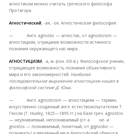
агностиком можно считать греческого философа
Протагора.
Агностический
, -ая, -ое. Агностическая философия.
— Англ. agnostic — агностик, от agnosticism —
агностицизм, отрицание возможности истинного
познания окружающего нас мира.
АГНОСТИЦИЗМ
, -а, м. (кон. XIX в.). Философское учение,
отрицающее возможность познания объективного
мира и его закономерностей.
Наиболее
последовательное выражение агностицизм нашёл в
философской системе Д. Юма.
— Англ. agnosticism — агностицизм — термин,
искусственно созданный англ. естествоиспытателем Т.
Гексли (Т. Huxley, 1825—1895 гг.) на базе греч. agnostos
— неузнаваемый, непознаваемый (от а не- и
gnostos — познаваемый, понятный, от gignosko —
познавать) и введённый им в философский обиход в