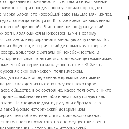
ся признание причинности, т. е. такой связи явлений,
обходимостью при определенных условиях порождает
ию Марка Блока, это «всеобщий закон мышления», из-под
 удастся когда-либо уйти. В то же время он высмеивал
нственной причиной». В истории, писал французский
ных волн, являющихся множественными. Поэтому
ся сложной, непрозрачной и зачастую запутанной. Но,
изни общества, исторический детерминизм отвергает
, совершающегося с фатальной неизбежностью. В
асширяется само понятие «исторический детерминизм»,
номической детерминации каузальных связей. Жизнь
х уровнях: экономическом, политическом,
Каждый из них в определенное время может иметь
нации, в каждом из них она получает некоторое
такое общественное состояние, какое полностью никто
 процесс амбивалентен, ибо в нем присутствуют как
ачало. Не сводимые друг к другу они образуют его
В такой форме исторический детерминизм
вергающему объективность исторического знания.
йствительности возможно, но оно осуществляется в
нструирования. Детерминизм исторический,