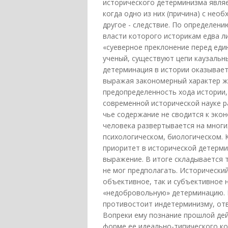
исторического детерминизма являет
когда одно из них (причина) с не
другое - следствие. По определен
власти которого историкам едва ли
«суеверное преклонение перед еди
ученый, существуют цепи каузаль
детерминация в истории оказывает
выражая закономерный характер ж
предопределенность хода истории
современной исторической науке р
чье содержание не сводится к эко
человека развертывается на многи
психологическом, биологическом. 
приоритет в исторической детерми
выражение. В итоге складывается 
не мог предполагать. Исторический
объективное, так и субъективное н
«недобровольную» детерминацию. 
противостоит индетерминизму, от
Вопреки ему познание прошлой де
форме ее идеально-типического ко