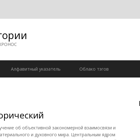
гории
 ХРОНОС
Алфавитный указатель
Облако тэгов
орический
ение об объективной закономерной взаимосвязи и
атериального и духовного мира. Центральным ядром