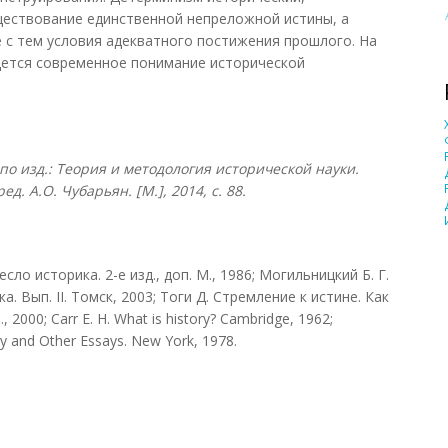
ществование единственной непреложной истины, а
е с тем условия адекватного постижения прошлого. На
дется современное понимание исторической
о изд.: Теория и методология исторической науки.
. А.О. Чубарьян. [М.], 2014, с. 88.
ло историка. 2-е изд., доп. М., 1986; Могильницкий Б. Г.
. Вып. II. Томск, 2003; Тоги Д. Стремление к истине. Как
000; Carr Е. Н. What is history? Cambridge, 1962;
y and Other Essays. New York, 1978.