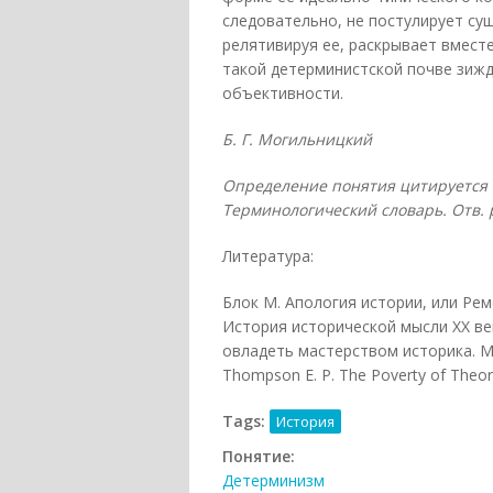
следовательно, не постулирует су
релятивируя ее, раскрывает вмест
такой детерминистской почве зиж
объективности.
Б. Г. Могильницкий
Определение понятия цитируется п
Терминологический словарь. Отв. ред
Литература:
Блок М. Апология истории, или Ремес
История исторической мысли XX века
овладеть мастерством историка. М., 2
Thompson E. P. The Poverty of Theor
Tags:
История
Понятие:
Детерминизм