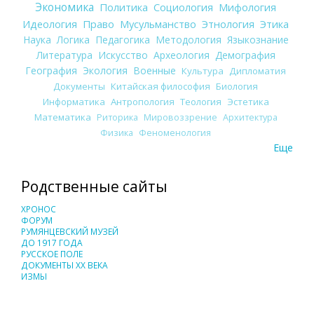
Экономика
Политика
Социология
Мифология
Идеология
Право
Мусульманство
Этнология
Этика
Наука
Логика
Педагогика
Методология
Языкознание
Литература
Искусство
Археология
Демография
География
Экология
Военные
Культура
Дипломатия
Документы
Китайская философия
Биология
Информатика
Антропология
Теология
Эстетика
Математика
Риторика
Мировоззрение
Архитектура
Физика
Феноменология
Еще
Родственные сайты
ХРОНОС
ФОРУМ
РУМЯНЦЕВСКИЙ МУЗЕЙ
ДО 1917 ГОДА
РУССКОЕ ПОЛЕ
ДОКУМЕНТЫ XX ВЕКА
ИЗМЫ