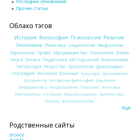
Последние обновления
Прочие статьи
Облако тэгов
История
Философия
Психология
Религия
Экономика
Политика
Социология
Мифология
Идеология
Право
Мусульманство
Этнология
Этика
Наука
Логика
Педагогика
Методология
Языкознание
Литература
Искусство
Археология
Демография
География
Экология
Военные
Культура
Дипломатия
Документы
Китайская философия
Биология
Информатика
Антропология
Теология
Эстетика
Математика
Риторика
Мировоззрение
Архитектура
Физика
Феноменология
Еще
Родственные сайты
ХРОНОС