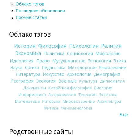
Облако тэгов
Последние обновления
Прочие статьи
Облако тэгов
История
Философия
Психология
Религия
Экономика
Политика
Социология
Мифология
Идеология
Право
Мусульманство
Этнология
Этика
Наука
Логика
Педагогика
Методология
Языкознание
Литература
Искусство
Археология
Демография
География
Экология
Военные
Культура
Дипломатия
Документы
Китайская философия
Биология
Информатика
Антропология
Теология
Эстетика
Математика
Риторика
Мировоззрение
Архитектура
Физика
Феноменология
Еще
Родственные сайты