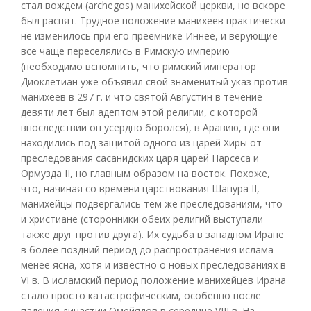
стал вождем (archegos) манихейской церкви, но вскоре
был распят. Трудное положение манихеев практически
не изменилось при его преемнике Иннее, и верующие
все чаще переселялись в Римскую империю
(необходимо вспомнить, что римский император
Диоклетиан уже объявил свой знаменитый указ против
манихеев в 297 г. и что святой Августин в течение
девяти лет был адептом этой религии, с которой
впоследствии он усердно боролся), в Аравию, где они
находились под защитой одного из царей Хиры от
преследования сасанидских царя царей Нарсеса и
Ормузда II, но главным образом на восток. Похоже,
что, начиная со времени царствования Шапура II,
манихейцы подвергались тем же преследованиям, что
и христиане (сторонники обеих религий выступали
также друг против друга). Их судьба в западном Иране
в более поздний период до распространения ислама
менее ясна, хотя и известно о новых преследованиях в
VI в. В исламский период положение манихейцев Ирана
стало просто катастрофическим, особенно после
падения династии Омейядов в середине VIII в. На