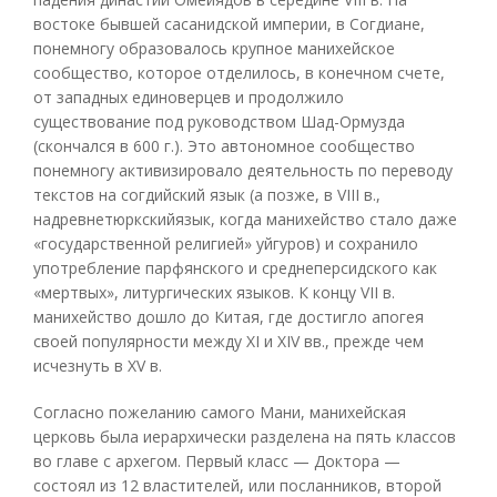
востоке бывшей сасанидской империи, в Согдиане,
понемногу образовалось крупное манихейское
сообщество, которое отделилось, в конечном счете,
от западных единоверцев и продолжило
существование под руководством Шад-Ормузда
(скончался в 600 г.). Это автономное сообщество
понемногу активизировало деятельность по переводу
текстов на согдийский язык (а позже, в VIII в.,
надревнетюркскийязык, когда манихейство стало даже
«государственной религией» уйгуров) и сохранило
употребление парфянского и среднеперсидского как
«мертвых», литургических языков. К концу VII в.
манихейство дошло до Китая, где достигло апогея
своей популярности между XI и XIV вв., прежде чем
исчезнуть в XV в.
Согласно пожеланию самого Мани, манихейская
церковь была иерархически разделена на пять классов
во главе с архегом. Первый класс — Доктора —
состоял из 12 властителей, или посланников, второй