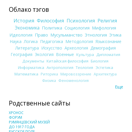
Облако тэгов
История
Философия
Психология
Религия
Экономика
Политика
Социология
Мифология
Идеология
Право
Мусульманство
Этнология
Этика
Наука
Логика
Педагогика
Методология
Языкознание
Литература
Искусство
Археология
Демография
География
Экология
Военные
Культура
Дипломатия
Документы
Китайская философия
Биология
Информатика
Антропология
Теология
Эстетика
Математика
Риторика
Мировоззрение
Архитектура
Физика
Феноменология
Еще
Родственные сайты
ХРОНОС
ФОРУМ
РУМЯНЦЕВСКИЙ МУЗЕЙ
ДО 1917 ГОДА
РУССКОЕ ПОЛЕ