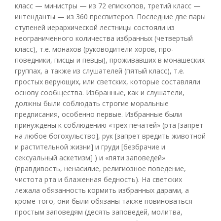
класс — министры — из 72 епископов, третий класс —
интенданты — из 360 пресвитеров. Последние две пары
ступеней иерархической лестницы состояли из
неограниченного количества избранных (четвертый
класс), т.е. монахов (руководители хоров, про-
поведники, писцы и певцы), проживавших в монашеских
группах, а также из слушателей (пятый класс), т.е.
простых верующих, или светских, которые составляли
основу сообщества. Избранные, как и слушатели,
должны были соблюдать строгие моральные
предписания, особенно первые. Избранные были
принуждены к соблюдению «трех печатей» (рта [запрет
на любое богохульство], рук [запрет вредить животной
и растительной жизни] и груди [безбрачие и
сексуальный аскетизм] ) и «пяти заповедей»
(правдивость, ненасилие, религиозное поведение,
чистота рта и блаженная бедность). На светских
лежала обязанность кормить избранных дарами, а
кроме того, они были обязаны также повиноваться
простым заповедям (десять заповедей, молитва,