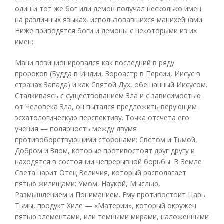
один и тот же бог или демон получал несколько имен
на различных языках, использовавшихся манихейцами.
Ниже приводятся боги и демоны с некоторыми из их
имен:
Мани позиционировался как последний в ряду
пророков (Будда в Индии, Зороастр в Персии, Иисус в
странах Запада) и как Святой Дух, обещанный Иисусом.
Сталкиваясь с существованием Зла и с зависимостью
от Человека Зла, он пытался предложить верующим
эсхатологическую перспективу. Точка отсчета его
учения — полярность между двумя
противоборствующими сторонами: Светом и Тьмой,
Добром и Злом, которые противостоят друг другу и
находятся в состоянии непрерывной борьбы. В Земле
Света царит Отец Величия, который располагает
пятью жилищами: Умом, Наукой, Мыслью,
Размышлением и Пониманием. Ему противостоит Царь
Тьмы, продукт Хиле — «Материи», который окружен
пятью элементами, или темными мирами, наложенными