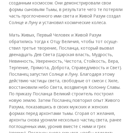
созданным космосом. Они демонстрировали свои
формы сыновьям Тьмы, в результате чего те потеряли
часть проглоченного ими света и Живой Разум создал
Солнце и Луну и установил космические колеса.
Мать Живых, Первый Человек и Живой Разум
обратились тогда к Отцу Величия, чтобы тот осуще-
ствил третье творение, Посланца, который вызвал
двенадцать Дев Света (Царская власть, Мудрость,
Невинность, Уверенность, Чистота, Стойкость, Вера,
Терпение, Прямота, Доброта, Справедливость и Свет).
Посланец запустил Солнце и Луну. Благодаря этому
действию частицы света, свободные от смеси с Хиле,
восстановили небо Света, воздвигнув Колонну Славы.
По приказу Посланца Великий строитель построил
новую землю. Затем Посланец повторил опыт Живого
Разума, показавшись в своих мужских и женских
формах перед архонтами тьмы. Сгорая от желания,
архонты снова уронили несколько частиц света, ранее
поглощенных ими, уронив вместе с ними и грех
(сперму). Посланец снова скрылся, чтобы отделить