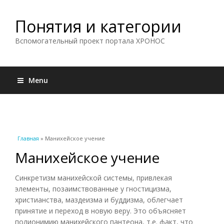
Понятия и категории
Вспомогательный проект портала ХРОНОС
Menu
Вы здесь
Главная
» Манихейское учение
Манихейское учение
Синкретизм манихейской системы, привлекая
элементы, позаимствованные у гностицизма,
христианства, маздеизма и буддизма, облегчает
принятие и переход в новую веру. Это объясняет
полионимию манихейского пантеона, т.е. факт, что