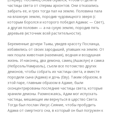
частицы света от спермы архонтов. Они отказались
забрать ее, и грех тогда пал на землю. Половина пала
на влажную землю, породив чудовищного зверя (с
которым боролся и которого победил Адамас — Свет),
а другая половин — а на сухую землю, породив пять
деревьев (источник всей растительности).
Беременные дочери Тьмы, увидев красоту Посланца,
избавились от своих зародышей, упавших на землю. От
них пошла животная (наземная), водная и воздушная
жизнь. И наконец, два демона, самец (Ашаклун) и самка
(Неброэль/Намраэль), съели все потомство других
демонов, чтобы собрать их частицы света, и вместе
породили сына (Адама) и дочь (Еву). Таким образом, в
этой паре, главным образом в Адаме, были
сконцентрированы последние частицы света, которые
хранили демоны. Размножаясь, Адам мог испускать
частицы, мешающие им вернуться в царство Света.
Тогда был послан Иисус-Сияние, чтобы пробудить
Адама от смертного сна, в который он был погружен к