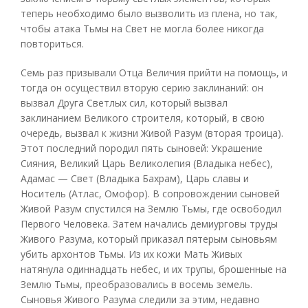
теперь необходимо было вызволить из плена, но так,
чтобы атака Тьмы на Свет не могла более никогда
повториться.
Семь раз призывали Отца Величия прийти на помощь, и
тогда он осуществил вторую серию заклинаний: он
вызвал Друга Светлых сил, который вызвал
заклинанием Великого строителя, который, в свою
очередь, вызвал к жизни Живой Разум (вторая троица).
Этот последний породил пять сыновей: Украшение
Сияния, Великий Царь Великолепия (Владыка небес),
Адамас — Свет (Владыка Бахрам), Царь славы и
Носитель (Атлас, Омофор). В сопровождении сыновей
Живой Разум спустился на Землю Тьмы, где освободил
Первого Человека. Затем начались демиурговы труды
Живого Разума, который приказал пятерым сыновьям
убить архонтов Тьмы. Из их кожи Мать Живых
натянула одиннадцать небес, и их трупы, брошенные на
Землю Тьмы, преобразовались в восемь земель.
Сыновья Живого Разума следили за этим, недавно