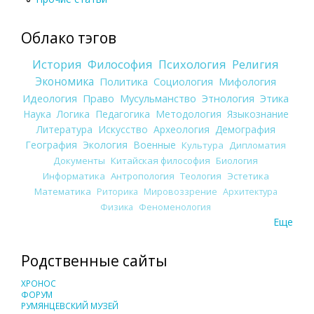
Облако тэгов
История
Философия
Психология
Религия
Экономика
Политика
Социология
Мифология
Идеология
Право
Мусульманство
Этнология
Этика
Наука
Логика
Педагогика
Методология
Языкознание
Литература
Искусство
Археология
Демография
География
Экология
Военные
Культура
Дипломатия
Документы
Китайская философия
Биология
Информатика
Антропология
Теология
Эстетика
Математика
Риторика
Мировоззрение
Архитектура
Физика
Феноменология
Еще
Родственные сайты
ХРОНОС
ФОРУМ
РУМЯНЦЕВСКИЙ МУЗЕЙ