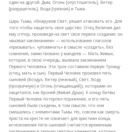
один на другой: Дым, Огонь [опустошитель], Ветер
[разрушитель], Вода [грязная] и Тьма.
Царь Тьмы, обнаружив Свет, решил атаковать его. Для
того чтобы защитить свое царство. Отец Величия дал
ему отпор, произведя на свет свое первое создание: он
«вызвал заклинанием» — использование глаголов
«призывать», «упоминать» в смысле «создать», без
сомнения, заимствовано у мандеев — Мать Живых,
которая, в свою очередь, вызвала заклинанием
Первого Человека. Эти трое составили первую Троицу
(отец, мать и сын). Первый Человек произвел пять
сыновей (Воздух, Ветер [нежный], Свет, Воду
[прозрачную] и Огонь [очищающий]), которыми он
защитился, как броней (Живая Душа). К концу битвы
Первый Человек потерпел поражение, и его пять
сыновей были съедены, в том смысле, что они
смешались с элементами Тьмы. Но, совсем как смерть
Христа на кресте не означает для христиан конца,
исчезновение пяти сыновей считается временным
заключением в тюрьму светлых элементов, которых