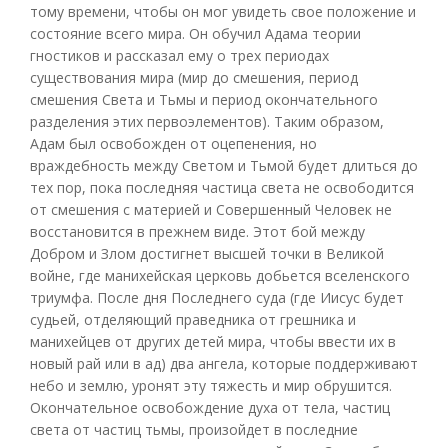
тому времени, чтобы он мог увидеть свое положение и
состояние всего мира. Он обучил Адама теории
гностиков и рассказал ему о трех периодах
существования мира (мир до смешения, период
смешения Света и Тьмы и период окончательного
разделения этих первоэлементов). Таким образом,
Адам был освобожден от оцепенения, но
враждебность между Светом и Тьмой будет длиться до
тех пор, пока последняя частица света не освободится
от смешения с материей и Совершенный Человек не
восстановится в прежнем виде. Этот бой между
Добром и Злом достигнет высшей точки в Великой
войне, где манихейская церковь добьется вселенского
триумфа. После дня Последнего суда (где Иисус будет
судьей, отделяющий праведника от грешника и
манихейцев от других детей мира, чтобы ввести их в
новый рай или в ад) два ангела, которые поддерживают
небо и землю, уронят эту тяжесть и мир обрушится.
Окончательное освобождение духа от тела, частиц
света от частиц тьмы, произойдет в последние