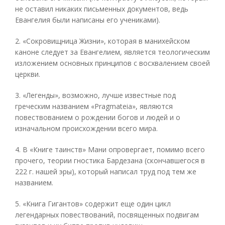
не оставил никаких письменных документов, ведь
Евангелия были написаны его учениками).
2. «Сокровищница Жизни», которая в манихейском
каноне следует за Евангелием, является теологическим
изложением основных принципов с восхвалением своей
церкви.
3. «Легенды», возможно, лучше известные под
греческим названием «Pragmateia», являются
повествованием о рождении богов и людей и о
изначальном происхождении всего мира.
4. В «Книге таинств» Мани опровергает, помимо всего
прочего, теории гностика Бардезана (скончавшегося в
222 г. нашей эры), который написал труд под тем же
названием.
5. «Книга Гигантов» содержит еще один цикл
легендарных повествований, посвященных подвигам