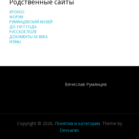
Родственные сайты
ХРОНОС
ФОРУМ
РУМЯНЦЕВСКИЙ МУЗЕЙ
ДО 1917 ГОДА
РУССКОЕ ПОЛЕ
ДОКУМЕНТЫ XX ВЕКА
ИЗМЫ
Понятия И Категории - Исторический Проект ХРОНОС
WEB-редактор
Вячеслав Румянцев
Copyright © 2026,
Понятия и категории
. Theme by
Devsaran
.