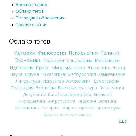
Вводное слово
Облако тэгов
Последние обновления
Прочие статьи
Облако тэгов
История
Философия
Психология
Религия
Экономика
Политика
Социология
Мифология
Идеология
Право
Мусульманство
Этнология
Этика
Наука
Логика
Педагогика
Методология
Языкознание
Литература
Искусство
Археология
Демография
География
Экология
Военные
Культура
Дипломатия
Документы
Китайская философия
Биология
Информатика
Антропология
Теология
Эстетика
Математика
Риторика
Мировоззрение
Архитектура
Физика
Феноменология
Еще