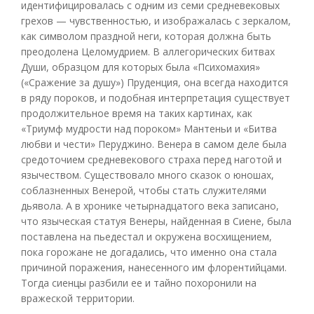
идентифицировалась с одним из семи средневековых
грехов — чувственностью, и изображалась с зеркалом,
как символом праздной неги, которая должна быть
преодолена Целомудрием. В аллегорических битвах
Души, образцом для которых была «Психомахия»
(«Сражение за душу») Пруденция, она всегда находится
в ряду пороков, и подобная интерпретация существует
продолжительное время на таких картинах, как
«Триумф мудрости над пороком» Мантеньи и «Битва
любви и чести» Перуджино. Венера в самом деле была
средоточием средневекового страха перед наготой и
язычеством. Существовало много сказок о юношах,
соблазненных Венерой, чтобы стать служителями
дьявола. А в хронике четырнадцатого века записано,
что языческая статуя Венеры, найденная в Сиене, была
поставлена на пьедестал и окружена восхищением,
пока горожане не догадались, что именно она стала
причиной поражения, нанесенного им флорентийцами.
Тогда сиенцы разбили ее и тайно похоронили на
вражеской территории.