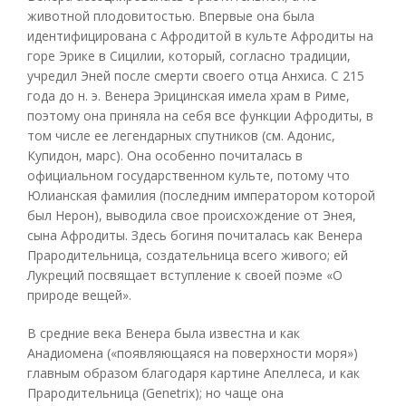
животной плодовитостью. Впервые она была
идентифицирована с Афродитой в культе Афродиты на
горе Эрике в Сицилии, который, согласно традиции,
учредил Эней после смерти своего отца Анхиса. С 215
года до н. э. Венера Эрицинская имела храм в Риме,
поэтому она приняла на себя все функции Афродиты, в
том числе ее легендарных спутников (см. Адонис,
Купидон, марс). Она особенно почиталась в
официальном государственном культе, потому что
Юлианская фамилия (последним императором которой
был Нерон), выводила свое происхождение от Энея,
сына Афродиты. Здесь богиня почиталась как Венера
Прародительница, создательница всего живого; ей
Лукреций посвящает вступление к своей поэме «О
природе вещей».
В средние века Венера была известна и как
Анадиомена («появляющаяся на поверхности моря»)
главным образом благодаря картине Апеллеса, и как
Прародительница (Genetrix); но чаще она