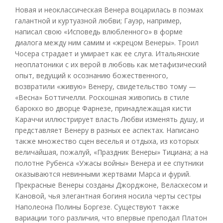
Новая и неоклассическая Венера воцарилась в поэмах
галантной и куртуазной любви; Гауэр, например,
написал свою «Исповедь влюбленного» в форме
диалога между ним самим и «жрецом Венеры». Троил
Чосера страдает и умирает как ее слуга. Итальянские
неоплатоники с их верой в любовь как метафизический
опыт, ведущий к осознанию божественного,
возвратили «живую» Венеру, свидетельство тому —
«Весна» Боттичелли. Роскошная живопись в стиле
барокко во дворце Фарнезе, принадлежащая кисти
Караччи иллюстрирует власть Любви изменять душу, и
представляет Венеру в разных ее аспектах. Написано
также множество сцен веселья и отдыха, из которых
величайшая, пожалуй, «Праздник Венеры» Тициана; а на
полотне Рубенса «Ужасы войны» Венера и ее спутники
оказываются невинными жертвами Марса и фурий.
Прекрасные Венеры созданы Джорджоне, Веласкесом и
Кановой, чья элегантная богиня носила черты сестры
Наполеона Полины Боргезе. Существуют также
вариации того различия, что впервые преподал Платон