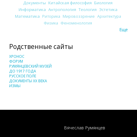
Документы
Китайская философия
Биология
Информатика
Антропология
Теология
Эстетика
Математика
Риторика
Мировоззрение
Архитектура
Физика
Феноменология
Еще
Родственные сайты
ХРОНОС
ФОРУМ
РУМЯНЦЕВСКИЙ МУЗЕЙ
ДО 1917 ГОДА
РУССКОЕ ПОЛЕ
ДОКУМЕНТЫ XX ВЕКА
ИЗМЫ
Понятия И Категории - Исторический Проект ХРОНОС
WEB-редактор
Вячеслав Румянцев