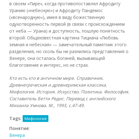
в своем «Пире», когда противопоставлял Афродиту
Уранию («небесную») и Афродиту Пандемос
(«всенародную»), имея в виду божественную
одухотворенность первой (в связи с происхождением
от неба — Урана) и доступность, пошлую понятность
второй. Общеизвестная картина Тициана «Любовь
земная и небесная» — замечательный памятник этого
разделения, но сколь бы ни разнились представления о
Венере, она осталась богиней, вызывающей
благоговение и интерес, но не страх.
Кто есть кто в античном мире. Справочник.
Древнегреческая и древнеримская классика.
Мифология. История. Искусство. Политика. Философия.
Составитель Бетти Редис. Перевод с английского
Михаила Умнова. М., 1993, с.47-49.
Tags:
Мифология
Понятие:
Венера