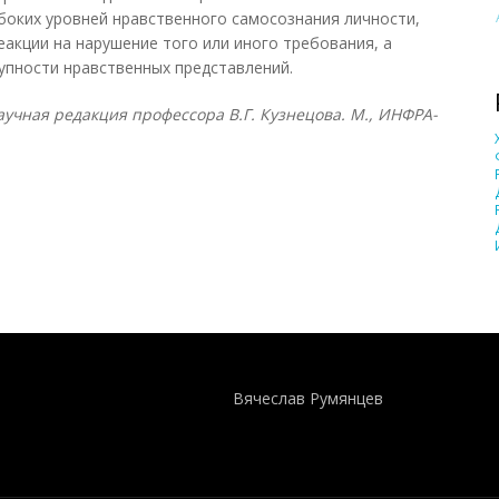
боких уровней нравственного самосознания личности,
еакции на нарушение того или иного требования, а
упности нравственных представлений.
учная редакция профессора В.Г. Кузнецова. М., ИНФРА-
Понятия И Категории - Исторический Проект ХРОНОС
WEB-редактор
Вячеслав Румянцев