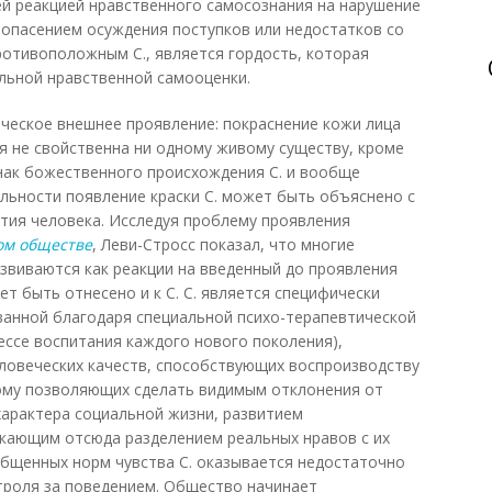
й реакцией нравственного самосознания на нарушение
с опасением осуждения поступков или недостатков со
отивоположным С., является гордость, которая
льной нравственной самооценки.
ческое внешнее проявление: покраснение кожи лица
ция не свойственна ни одному живому существу, кроме
нак божественного происхождения С. и вообще
ельности появление краски С. может быть объяснено с
тия человека. Исследуя проблему проявления
ом обществе
, Леви-Стросс показал, что многие
звиваются как реакции на введенный до проявления
ет быть отнесено и к С. С. является специфически
ванной благодаря специальной психо-терапевтической
ессе воспитания каждого нового поколения),
ловеческих качеств, способствующих воспроизводству
ому позволяющих сделать видимым отклонения от
характера социальной жизни, развитием
екающим отсюда разделением реальных нравов с их
бщенных норм чувства С. оказывается недостаточно
троля за поведением. Общество начинает