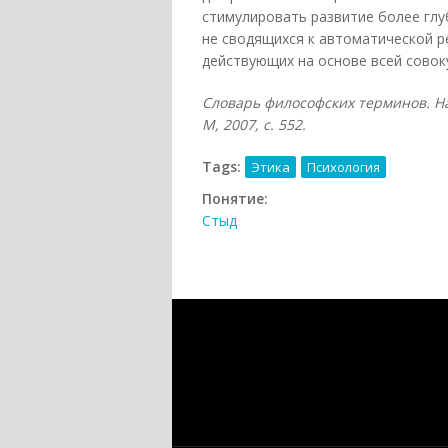
стимулировать развитие более глу
не сводящихся к автоматической р
действующих на основе всей совок
Словарь философских терминов. На
М, 2007, с. 552.
Tags:
Этика
Психология
Понятие:
Стыд