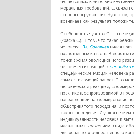
является исключительно внутренне
моральных требований, С. связан 
стороны окружающих. Чувством, пр
возникает как результат положите
Особенность чувства С. — специфи
(краска С.). В том, что такая реак
человека,
Вл. Соловьев
видел приз
нравственных качеств. В действит
точки зрения эволюционного разви
человеческих эмоций в
первобытн
специфические эмоции человека ра
самих этих эмоций запрет. Это мож
человеческой реакцией, сформиро
практике (воспроизводимой в проц
направленной на формирование че
общепринятого поведения, и поэт
такого поведения. С усложнением 
индивидуальности человека и выт
идеальным выражением в виде обо
для реального общественного кон