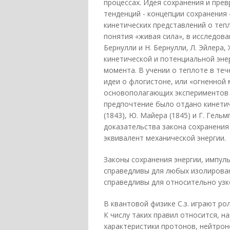
процессах. Идея сохранения и пре
тенденций - концепции сохранения 
кинетических представлений о тепл
понятия «живая сила», в исследова
Бернулли и Н. Бернулли, Л. Эйлера
кинетической и потенциальной энер
момента. В учении о теплоте в тече
идеи о флогистоне, или «огненной 
основополагающих экспериментов А.
предпочтение было отдано кинетич
(1843), Ю. Майера (1845) и Г. Гел
доказательства закона сохранения
эквивалент механической энергии.
Законы сохранения энергии, импуль
справедливы для любых изолирован
справедливы для относительно узко
В квантовой физике С.з. играют ро
К числу таких правил относится, н
характеристики протонов, нейтроно