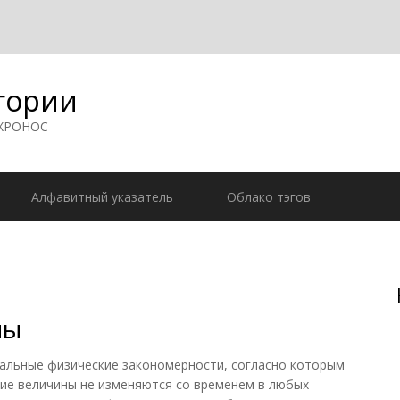
гории
 ХРОНОС
Алфавитный указатель
Облако тэгов
ны
льные физические закономерности, согласно которым
ские величины не изменяются со временем в любых