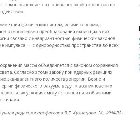
тот закон выполняется с очень высокой точностью во
одействий.
симметрии физических систем, иными словами, с
нов относительно преобразования входящих в них
ергии связано с инвариантностью физических законов
ие импульса — с однородностью пространства во всех
сохранения массы объединяется с законом сохранения
вета. Согласно этому закону при ядерных реакциях
ию эквивалентного количества энергии. Верно и
нергии физического вакуума ведут к возникновению
специальных условиях могут становиться обычными
с-тицами.
учная редакция профессора В.Г. Кузнецова. М., ИНФРА-