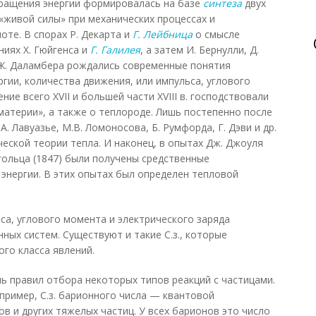
вращения энергии формировалась на базе
синтеза
двух
«живой силы» при механических процессах и
оте. В спорах Р. Декарта и
Г. Лейбница
о смысле
ниях X. Гюйгенса и
Г. Галилея
, а затем И. Бернулли, Д.
, Ж. Даламбера рождались современные понятия
гии, количества движения, или импульса, углового
ние всего XVII и большей части XVIII в. господствовали
материи», а также о теплороде. Лишь постепенно после
 Лавуазье, М.В. Ломоносова, Б. Румфорда, Г. Дэви и др.
еской теории тепла. И наконец, в опытах Дж. Джоуля
ьмгольца (1847) были получены средственные
 энергии. В этих опытах был определен тепловой
са, углового момента и электрического заряда
ных систем. Существуют и такие С.з., которые
го класса явлений.
ль правил отбора некоторых типов реакций с частицами.
апример, С.з. барионного числа — квантовой
в и других тяжелых частиц. У всех барионов это число