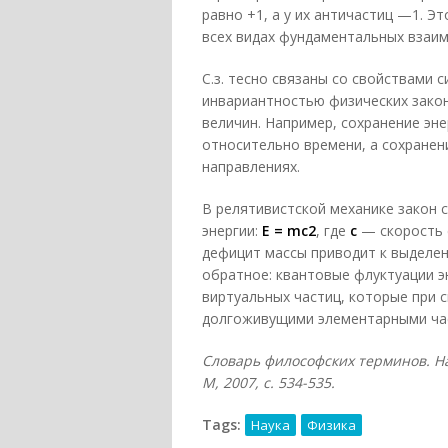
равно +1, а у их античастиц —1. Э
всех видах фундаментальных взаим
С.з. тесно связаны со свойствами 
инвариантностью физических зако
величин. Например, сохранение эн
относительно времени, а сохранен
направлениях.
В релятивистской механике закон 
энергии:
E =
mc2
, где
c
— скорость с
дефицит массы приводит к выделен
обратное: квантовые флуктуации э
виртуальных частиц, которые при 
долгоживущими элементарными ча
Словарь философских терминов. На
М, 2007, с. 534-535.
Tags:
Наука
Физика