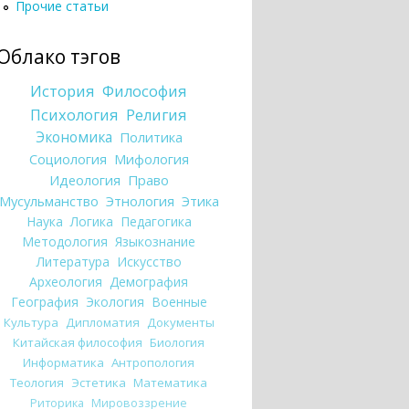
Прочие статьи
Облако тэгов
История
Философия
Психология
Религия
Экономика
Политика
Социология
Мифология
Идеология
Право
Мусульманство
Этнология
Этика
Наука
Логика
Педагогика
Методология
Языкознание
Литература
Искусство
Археология
Демография
География
Экология
Военные
Культура
Дипломатия
Документы
Китайская философия
Биология
Информатика
Антропология
Теология
Эстетика
Математика
Риторика
Мировоззрение