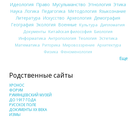
Идеология
Право
Мусульманство
Этнология
Этика
Наука
Логика
Педагогика
Методология
Языкознание
Литература
Искусство
Археология
Демография
География
Экология
Военные
Культура
Дипломатия
Документы
Китайская философия
Биология
Информатика
Антропология
Теология
Эстетика
Математика
Риторика
Мировоззрение
Архитектура
Физика
Феноменология
Еще
Родственные сайты
ХРОНОС
ФОРУМ
РУМЯНЦЕВСКИЙ МУЗЕЙ
ДО 1917 ГОДА
РУССКОЕ ПОЛЕ
ДОКУМЕНТЫ XX ВЕКА
ИЗМЫ