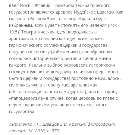
ввел Иосиф Флавий. Примером теократического
государства является древнее Иудейское царство. Как
сказано в Ветхом Завете, народ Израиля будет
избранным, если будет исполнять его Веления (Исх.
19,5). Теократическая идея возродилась в
христианском сознании как идея «симфонии»,
гармонического согласия церкви и государства,
ведущего к теозису («обожению»), преображению
социально-исторического бытия и личной жизни
каждого. Реально зыбкое равновесие исторически
сосуществующих рядом двух различных сфер, типов
бытия (церкви и государства) постоянно нарушалось,
склоняясь или в сторону «цезарепапизма»
(абсолютизация власти самодержца), или в сторону
«папоцезаризма» в случае, когда церковь во главе с
первосвященником усваивает черты светского
государства.
Кириленко Г.Г., Шевцов Е.В. Краткий философский
словарь. М. 2010, с. 373.