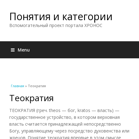
Понятия и категории
Вспомогательный проект портала ХРОНОС
Menu
Вы здесь
Главная
» Теократия
Теократия
ТЕОКРАТИЯ (греч. theos — бог, kratos — власть) —
государственное устройство, в котором верховная
власть считается принадлежащей непосредственно
Богу, управляющему через посредство духовенства или
жрецов. Понятие теократия впервые в этом смысле