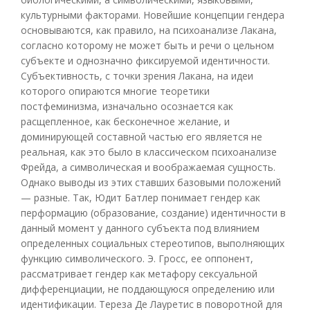
культурными факторами. Новейшие концепции гендера
основываются, как правило, на психоанализе Лакана,
согласно которому не может быть и речи о цельном
субъекте и однозначно фиксируемой идентичности.
Субъективность, с точки зрения Лакана, на идеи
которого опираются многие теоретики
постфеминизма, изначально осознается как
расщепленное, как бесконечное желание, и
доминирующей составной частью его является не
реальная, как это было в классическом психоанализе
Фрейда, а символическая и воображаемая сущность.
Однако выводы из этих ставших базовыми положений
— разные. Так, Юдит Батлер понимает гендер как
перформацию (образование, создание) идентичности в
данный момент у данного субъекта под влиянием
определенных социальных стереотипов, выполняющих
функцию символического. Э. Гросс, ее оппонент,
рассматривает гендер как метафору сексуальной
дифференциации, не поддающуюся определению или
идентификации. Тереза Де Лауретис в поворотной для