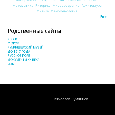
Математика
Риторика
Мировоззрение
Архитектура
Физика
Феноменология
Еще
Родственные сайты
ХРОНОС
ФОРУМ
РУМЯНЦЕВСКИЙ МУЗЕЙ
ДО 1917 ГОДА
РУССКОЕ ПОЛЕ
ДОКУМЕНТЫ XX ВЕКА
ИЗМЫ
Понятия И Категории - Исторический Проект ХРОНОС
WEB-редактор
Вячеслав Румянцев