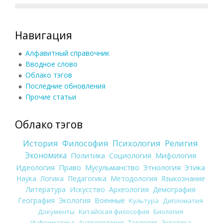
Навигация
Алфавитный справочник
Вводное слово
Облако тэгов
Последние обновления
Прочие статьи
Облако тэгов
История
Философия
Психология
Религия
Экономика
Политика
Социология
Мифология
Идеология
Право
Мусульманство
Этнология
Этика
Наука
Логика
Педагогика
Методология
Языкознание
Литература
Искусство
Археология
Демография
География
Экология
Военные
Культура
Дипломатия
Документы
Китайская философия
Биология
Информатика
Антропология
Теология
Эстетика