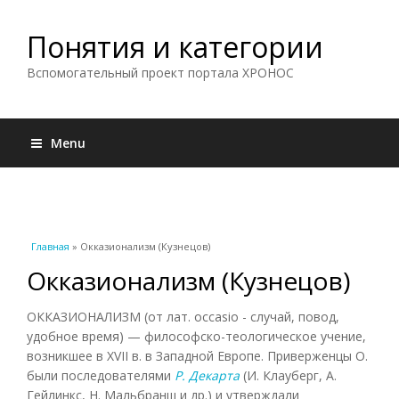
Понятия и категории
Вспомогательный проект портала ХРОНОС
Menu
Вы здесь
Главная
» Окказионализм (Кузнецов)
Окказионализм (Кузнецов)
ОККАЗИОНАЛИЗМ (от лат. occasio - случай, повод,
удобное время) — философско-теологическое учение,
возникшее в XVII в. в Западной Европе. Приверженцы О.
были последователями
Р. Декарта
(И. Клауберг, А.
Гейлинкс, Н. Мальбранш и др.) и утверждали