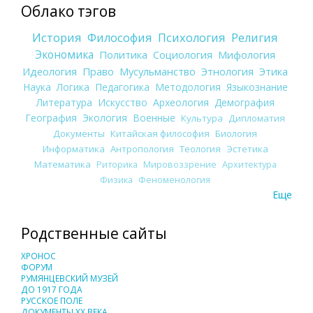
Облако тэгов
История
Философия
Психология
Религия
Экономика
Политика
Социология
Мифология
Идеология
Право
Мусульманство
Этнология
Этика
Наука
Логика
Педагогика
Методология
Языкознание
Литература
Искусство
Археология
Демография
География
Экология
Военные
Культура
Дипломатия
Документы
Китайская философия
Биология
Информатика
Антропология
Теология
Эстетика
Математика
Риторика
Мировоззрение
Архитектура
Физика
Феноменология
Еще
Родственные сайты
ХРОНОС
ФОРУМ
РУМЯНЦЕВСКИЙ МУЗЕЙ
ДО 1917 ГОДА
РУССКОЕ ПОЛЕ
ДОКУМЕНТЫ XX ВЕКА