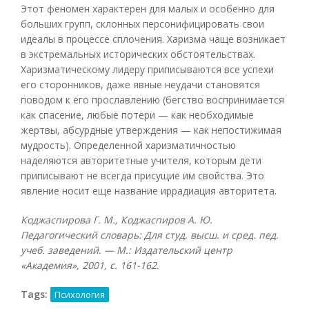
Этот феномен характерен для малых и особенно для
больших групп, склонных персонифицировать свои
идеалы в процессе сплочения. Харизма чаще возникает
в экстремальных исторических обстоятельствах.
Харизматическому лидеру приписываются все успехи
его сторонников, даже явные неудачи становятся
поводом к его прославлению (бегство воспринимается
как спасение, любые потери — как необходимые
жертвы, абсурдные утверждения — как непостижимая
мудрость). Определенной харизматичностью
наделяются авторитетные учителя, которым дети
приписывают не всегда присущие им свойства. Это
явление носит еще название иррадиация авторитета.
Коджаспирова Г. М., Коджаспиров А. Ю.
Педагогический словарь: Для студ. высш. и сред. пед.
учеб. заведений. — М.: Издательский центр
«Академия», 2001, с. 161-162.
Tags:
Психология