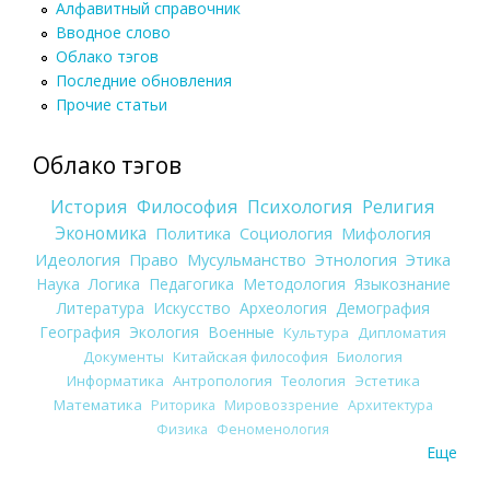
Алфавитный справочник
Вводное слово
Облако тэгов
Последние обновления
Прочие статьи
Облако тэгов
История
Философия
Психология
Религия
Экономика
Политика
Социология
Мифология
Идеология
Право
Мусульманство
Этнология
Этика
Наука
Логика
Педагогика
Методология
Языкознание
Литература
Искусство
Археология
Демография
География
Экология
Военные
Культура
Дипломатия
Документы
Китайская философия
Биология
Информатика
Антропология
Теология
Эстетика
Математика
Риторика
Мировоззрение
Архитектура
Физика
Феноменология
Еще