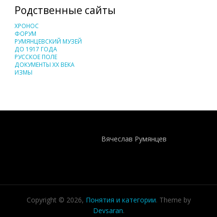
Родственные сайты
ХРОНОС
ФОРУМ
РУМЯНЦЕВСКИЙ МУЗЕЙ
ДО 1917 ГОДА
РУССКОЕ ПОЛЕ
ДОКУМЕНТЫ XX ВЕКА
ИЗМЫ
Понятия И Категории - Исторический Проект ХРОНОС
WEB-редактор
Вячеслав Румянцев
Copyright © 2026,
Понятия и категории
. Theme by
Devsaran
.