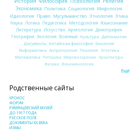
История
Философия
Психология
Религия
Экономика
Политика
Социология
Мифология
Идеология
Право
Мусульманство
Этнология
Этика
Наука
Логика
Педагогика
Методология
Языкознание
Литература
Искусство
Археология
Демография
География
Экология
Военные
Культура
Дипломатия
Документы
Китайская философия
Биология
Информатика
Антропология
Теология
Эстетика
Математика
Риторика
Мировоззрение
Архитектура
Физика
Феноменология
Еще
Родственные сайты
ХРОНОС
ФОРУМ
РУМЯНЦЕВСКИЙ МУЗЕЙ
ДО 1917 ГОДА
РУССКОЕ ПОЛЕ
ДОКУМЕНТЫ XX ВЕКА
ИЗМЫ