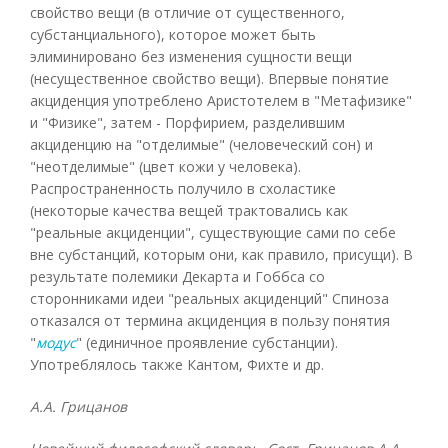
свойство вещи (в отличие от существенного,
субстанциального), которое может быть
элиминировано без изменения сущности вещи
(несущественное свойство вещи). Впервые понятие
акциденция употреблено Аристотелем в "Метафизике"
и "Физике", затем - Порфирием, разделившим
акциденцию на "отделимые" (человеческий сон) и
"неотделимые" (цвет кожи у человека).
Распространенность получило в схоластике
(некоторые качества вещей трактовались как
"реальные акциденции", существующие сами по себе
вне субстанций, которым они, как правило, присущи). В
результате полемики Декарта и Гоббса со
сторонниками идеи "реальных акциденций" Спиноза
отказался от термина акциденция в пользу понятия
"
модус
" (единичное проявление субстанции).
Употреблялось также Кантом, Фихте и др.
А.А. Грицанов