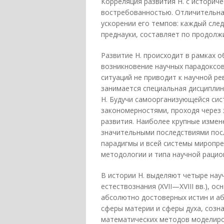
Корреляция развития Н. с историч
востребованностью. Отличительная
ускорении его темпов: каждый сле
преднауки, составляет по продол
Развитие Н. происходит в рамках 
возникновение научных парадоксо
ситуаций не приводит к научной р
занимается специальная дисциплин
Н. Будучи самоорганизующейся сис
закономерностями, проходя через 
развития. Наиболее крупные измен
значительными последствиями пос
парадигмы и всей системы миропр
методологии и типа научной рацио
В истории Н. выделяют четыре нау
естествознания (XVII—XVIII вв.), 
абсолютно достоверных истин и аб
сферы материи и сферы духа, созн
математических методов моделиро