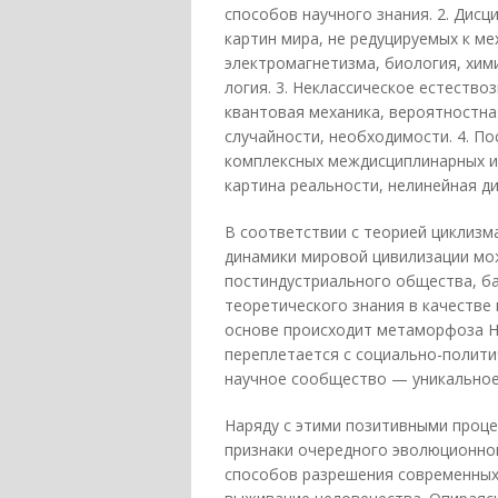
способов научного знания. 2. Дисци
картин мира, не редуцируемых к м
электромагнетизма, биология, хими
логия. 3. Неклассическое естествоз
квантовая механика, вероятностна
случайности, необходимости. 4. Пос
комплексных междисциплинарных и
картина реальности, нелинейная д
В соответствии с теорией циклизм
динамики мировой цивилизации мо
постиндустриального общества, б
теоретического знания в качестве
основе происходит метаморфоза Н.
переплетается с социально-полит
научное сообщество — уникальное
Наряду с этими позитивными процес
признаки очередного эволюционног
способов разрешения современных