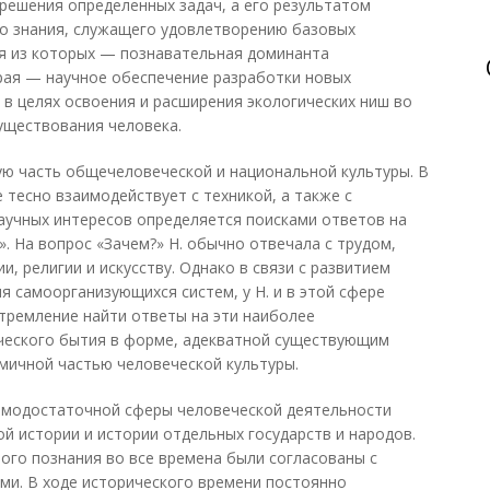
решения определенных задач, а его результатом
го знания, служащего удовлетворению базовых
ая из которых — познавательная доминанта
рая — научное обеспечение разработки новых
 в целях освоения и расширения экологических ниш во
уществования человека.
ую часть общечеловеческой и национальной культуры. В
 тесно взаимодействует с техникой, а также с
аучных интересов определяется поисками ответов на
?». На вопрос «Зачем?» Н. обычно отвечала с трудом,
, религии и искусству. Однако в связи с развитием
ия самоорганизующихся систем, у Н. и в этой сфере
тремление найти ответы на эти наиболее
еского бытия в форме, адекватной существующим
амичной частью человеческой культуры.
самодостаточной сферы человеческой деятельности
й истории и истории отдельных государств и народов.
ного познания во все времена были согласованы с
ми. В ходе исторического времени постоянно