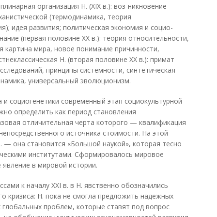
плинарная организация Н. (XIX в.): воз-никновение
еханистической (термодинамика, теория
я); идея развития; политическая экономия и социо-
нание (первая половине XX в.): теория относительности,
я картина мира, новое понимание причинности,
тнеклассическая Н. (вторая половине XX в.): примат
сследований, принципы системности, синтетическая
инамика, универсальный эволюционизм.
а и социогенетики современный этап социокультурной
жно определить как период становления
азовая отличительная черта которого — квалификация
 непосредственного источника стоимости. На этой
 — она становится «Большой наукой», которая тесно
ическими институтами. Сформировалось мировое
 явление в мировой истории.
сами к началу XXI в. в Н. явственно обозначились
о кризиса: Н. пока не смогла предложить надежных
 глобальных проблем, которые ставят под вопрос