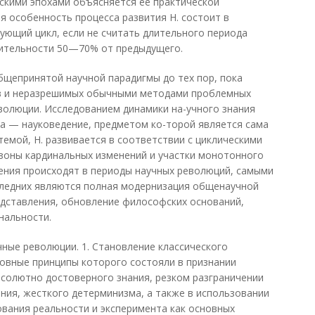
ескими эпохами объясняется ее практической
 особенность процесса развития Н. состоит в
дующий цикл, если не считать длительного периода
жительности 50—70% от предыдущего.
общепринятой научной парадигмы до тех пор, пока
в и неразрешимых обычными методами проблемных
еволюции. Исследованием динамики на-учного знания
а — науковедение, предметом ко-торой является сама
темой, Н. развивается в соответствии с циклическими
зоны кардинальных изменений и участки монотонного
ения происходят в периоды научных революций, самыми
ледних являются полная модернизация общенаучной
едставления, обновление философских оснований,
нальности.
чные революции. 1. Становление классического
основные принципы которого состояли в признании
солютно достоверного знания, резком разграничении
ания, жесткого детерминизма, а также в использовании
вания реальности и эксперимента как основных