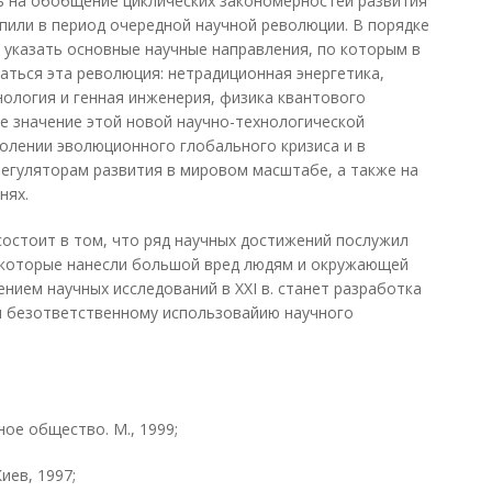
ь на обобщение циклических закономерностей развития
упили в период очередной научной революции. В порядке
указать основные научные направления, по которым в
аться эта революция: нетрадиционная энергетика,
нология и генная инженерия, физика квантового
ое значение этой новой научно-технологической
олении эволюционного глобального кризиса и в
егуляторам развития в мировом масштабе, а также на
нях.
. состоит в том, что ряд научных достижений послужил
 которые нанесли большой вред людям и окружающей
нием научных исследований в XXI в. станет разработка
 безответственному использовайию научного
ое общество. М., 1999;
иев, 1997;