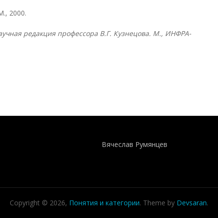
., 2000.
учная редакция профессора В.Г. Кузнецова. М., ИНФРА-
Понятия И Категории - Исторический Проект ХРОНОС
WEB-редактор
Вячеслав Румянцев
Copyright © 2026,
Понятия и категории
. Theme by
Devsaran
.