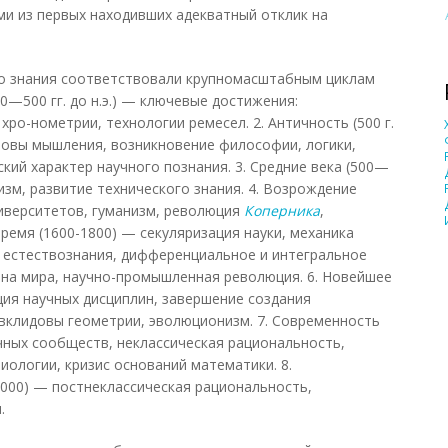
ми из первых находивших адекватный отклик на
о знания соответствовали крупномасштабным циклам
00—500 гг. до н.э.) — ключевые достижения:
хро-нометрии, технологии ремесел. 2. Античность (500 г.
основы мышления, возникновение философии, логики,
кий характер научного познания. 3. Средние века (500—
зм, развитие технического знания. 4. Возрождение
иверситетов, гуманизм, революция
Коперника
,
время (1600-1800) — секуляризация науки, механика
 естествознания, дифференциальное и интегральное
ина мира, научно-промышленная революция. 6. Новейшее
ия научных дисциплин, завершение создания
эвклидовы геометрии, эволюционизм. 7. Современность
ных сообществ, неклассическая рациональность,
иологии, кризис оснований математики. 8.
00) — постнеклассическая рациональность,
.