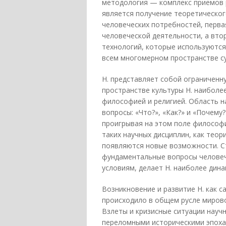
методология — комплекс приемов 
является получение теоретическо
человеческих потребностей, перв
человеческой деятельности, а вто
технологий, которые используются
всем многомерном пространстве с
Н. представляет собой ограниченн
пространстве культуры Н. наиболее
философией и религией. Область н
вопросы: «Что?», «Как?» и «Почему
проигрывая на этом поле философии
таких научных дисциплин, как теор
появляются новые возможности. С
фундаментальные вопросы человеч
условиям, делает Н. наиболее дин
Возникновение и развитие Н. как 
происходило в общем русле мирово
Взлеты и кризисные ситуации науч
переломными историческими эпоха