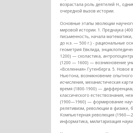
возрастала роль деятелей Н., одни
очередной вызов истории.
Основные этапы эволюции научног
мировой истории. 1. Преднаука (40
письменность, начала математики, 
до н.э. — 500 г.) - рациональные 
геометрия Евклида, энциклопедичес
1200) — схоластика, антропоцентри
(1200 — 1600) — возникновение ун
«Вселенная» Гутенберга. 5. Новое 
Ньютона, возникновение опытного
исчисления, механистическая карт
время (1800-1900) — дифференциац
классического естествознания, не
(1900—1960) — формирование науч
релятивизм, революции в физике, б
Компьютерная революция (1960—20
информатика, милитаризация науки