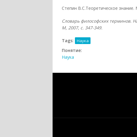
Степин B.C.Теоретическое знание. М
Словарь философских терминов. На
М, 2007, с. 347-349.
Tags:
Наука
Понятие:
Наука