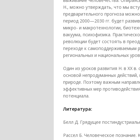
выживание человечества. Опираяс
Н., можно утверждать, что мы вст
предварительного прогноза можно 
период 2000—2030 гг. будет развив
микро- и макротехнологии, биотех
вакуума, психофизика. Практическ
революции будет состоять в преод
переходе к самоподдерживаемым р
региональных и национальных уров
Один из уроков развития Н. в XX в
основой непродуманных действий,
природе. Поэтому важным направле
эффективных мер противодействия
потенциала.
Литература:
Белл Д. Грядущее постиндустриальн
Рассел Б. Человеческое познание. К