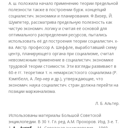
А. ш. положила начало применению теории предельной
полезности также в построении бурж. концепций
социалистич. экономики и планирования. Ф.Визер, Й.
Шумпетер, рассматрива предельную полезность как
чистую экономич. логику и считая её основой для
оптимального распределения ресурсов, пытались
использовать её дл построения теории социалистич. х-
ва. Австр. профессор А. Шеффле, выработавший схему
центр, планирующего органа при социализме, считал
невозможным применение в социалистич. экономике
трудовой теории стоимости. Эти взгляды развивают в
60-е гг. теоретики т. н. немарксистского социализма (Р.
Кэмпбелл, А. Лер-нер и др.), утверждающие, что
экономич. наука социалистич. стран должна перейти на
позиции маржинализма.
Л. Б. Альтер.
Использованы материалы Большой Советской
энциклопедии.
В 30 т. Гл. ред. А.М. Прохоров. Изд. 3-е. Т.
1.
А – Ангоб
. – М., Советская энциклопедия. – 1969.