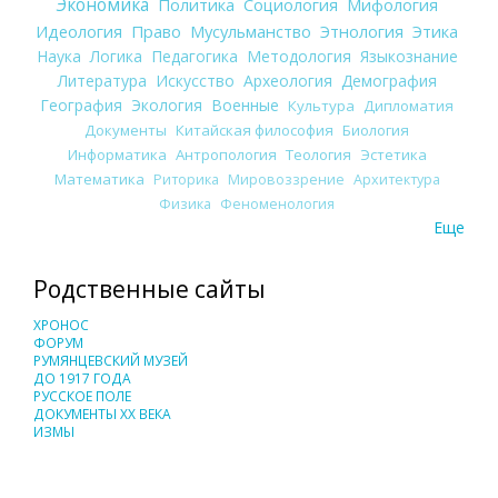
Экономика
Политика
Социология
Мифология
Идеология
Право
Мусульманство
Этнология
Этика
Наука
Логика
Педагогика
Методология
Языкознание
Литература
Искусство
Археология
Демография
География
Экология
Военные
Культура
Дипломатия
Документы
Китайская философия
Биология
Информатика
Антропология
Теология
Эстетика
Математика
Риторика
Мировоззрение
Архитектура
Физика
Феноменология
Еще
Родственные сайты
ХРОНОС
ФОРУМ
РУМЯНЦЕВСКИЙ МУЗЕЙ
ДО 1917 ГОДА
РУССКОЕ ПОЛЕ
ДОКУМЕНТЫ XX ВЕКА
ИЗМЫ