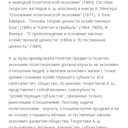
в немецкой политической экономии" (1884). Система
теоретич. взглядов А. ш. изложена в книгах К. Менгера
"Основания политической экономии" (1871), Э. Бём-
Баверка - "Основы теории ценности хозяйственных
благ" (1886) и "Капитал и прибыль" (1884- 1889), Ф.
Визера - "О происхождении и основных законах
хозяйственной ценности" (1884) и "Естественная
ценность" (1889).
А. ш. вульгаризировала понятие предмета политич.
экономии: политэкономия должна изучать не экономич.
отношения людей, а явления экономич. жизни с точки
зрения сознания хозяйствующего субъекта. Всё
капиталистич. общество, по мнению теоретиков А. ш.,
представляет собой механич. совокупность
"хозяйствующих субъектов", связанных только
рыночными отношениями. Поэтому задача
политэкономии - изучать отношени купли-продажи и на
их основе открывать вечные, естественные законы
экономич. развития общества. Теоретики А. ш.
пользовались антинауч. идеалистич. субъективно-