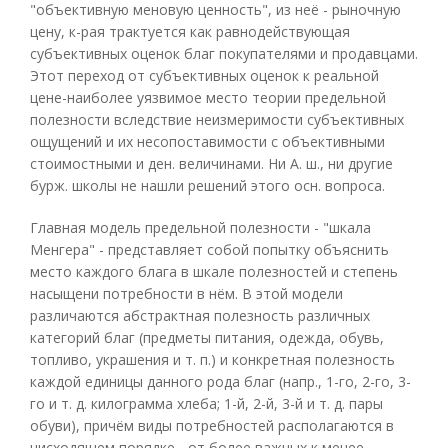
"объективную меновую ценность", из неё - рыночную
цену, к-рая трактуется как равнодействующая
субъективных оценок благ покупателями и продавцами.
Этот переход от субъективных оценок к реальной
цене-наиболее уязвимое место теории предельной
полезности вследствие неизмеримости субъективных
ощущений и их несопоставимости с объективными
стоимостными и ден. величинами. Ни А. ш., ни другие
бурж. школы не нашли решений этого осн. вопроса.
Главная модель предельной полезности - "шкала
Менгера" - представляет собой попытку объяснить
место каждого блага в шкале полезностей и степень
насыщени потребности в нём. В этой модели
различаются абстрактная полезность различных
категорий благ (предметы питания, одежда, обувь,
топливо, украшения и т. п.) и конкретная полезность
каждой единицы данного рода благ (напр., 1-го, 2-го, 3-
го и т. д. килограмма хлеба; 1-й, 2-й, 3-й и т. д. пары
обуви), причём виды потребностей располагаются в
нисходящем порядке - от более важных к менее