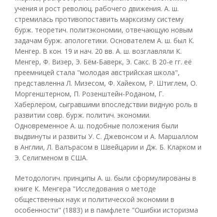
учения и рост революц. рабочего движения. А. ш.
стремилась противопоставить марксизму систему
бурж. теоретич. политэкономии, отвечающую новым
задачам бурж. апологетики. Основателем А. ш. был К.
Менгер. В кон. 19 и нач. 20 вв. А. ш. возглавляли К.
Менгер, Ф. Визер, Э. Бём-Баверк, Э. Сакс. В 20-е гг. её
преемницей стала "молодая австрийская школа",
представленна Л. Мизесом, Ф. Хайеком, Р. Штиглем, О.
Моргенштерном, П. Розенштейн-Роданом, Г.
Хаберлером, сыгравшими впоследствии видную роль в
развитии совр. бурж. политич. экономии.
Одновременное А. ш. подобные положения были
выдвинуты и развиты У. С. Джевонсом и А. Маршаллом
в Англии, Л. Валърасом в Швейцарии и Дж. Б. Кларком и
Э. Селигменом в США.
Методологич. принципы А. ш. были сформулированы в
книге К. Менгера "Исследования о методе
общественных наук и политической экономии в
особенности" (1883) и в памфлете "Ошибки историзма