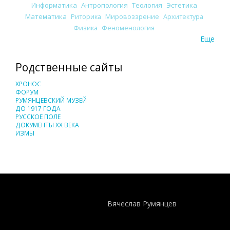
Информатика
Антропология
Теология
Эстетика
Математика
Риторика
Мировоззрение
Архитектура
Физика
Феноменология
Еще
Родственные сайты
ХРОНОС
ФОРУМ
РУМЯНЦЕВСКИЙ МУЗЕЙ
ДО 1917 ГОДА
РУССКОЕ ПОЛЕ
ДОКУМЕНТЫ XX ВЕКА
ИЗМЫ
Понятия И Категории - Исторический Проект ХРОНОС
WEB-редактор
Вячеслав Румянцев